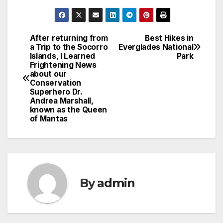
After returning from
Best Hikes in
Post
a Trip to the Socorro
Everglades National
Islands, I Learned
Park
navigation
Frightening News
about our
Conservation
Superhero Dr.
Andrea Marshall,
known as the Queen
of Mantas
By
admin