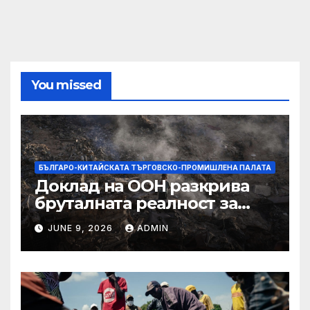
You missed
БЪЛГАРО-КИТАЙСКАТА ТЪРГОВСКО-ПРОМИШЛЕНА ПАЛАТА
Доклад на ООН разкрива
бруталната реалност за
палестинците в Газа,
JUNE 9, 2026
ADMIN
Западния бряг