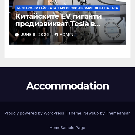
БЪЛГАРО-КИТАЙСКАТА ТЪРГОВСКО-ПРОМИШЛЕНА ПАЛАТА
Китайските EV гиганти
предизвикват Tesla в
надпреварата за
JUNE 9, 2026
ADMIN
комерсиализиране на
хуманоидни роботи
Accommodation
Proudly powered by WordPress
|
Theme:
Newsup
by
Themeansar
.
Home
Sample Page