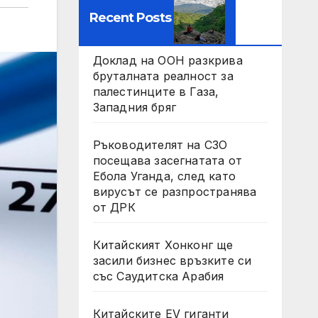
Recent Posts
Доклад на ООН разкрива
бруталната реалност за
палестинците в Газа,
Западния бряг
Ръководителят на СЗО
посещава засегнатата от
Ебола Уганда, след като
вирусът се разпространява
от ДРК
Китайският Хонконг ще
засили бизнес връзките си
със Саудитска Арабия
Китайските EV гиганти