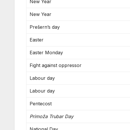
New Year
New Year
Prešern’s day
Easter
Easter Monday
Fight against oppressor
Labour day
Labour day
Pentecost
Primoža Trubar Day
National Day