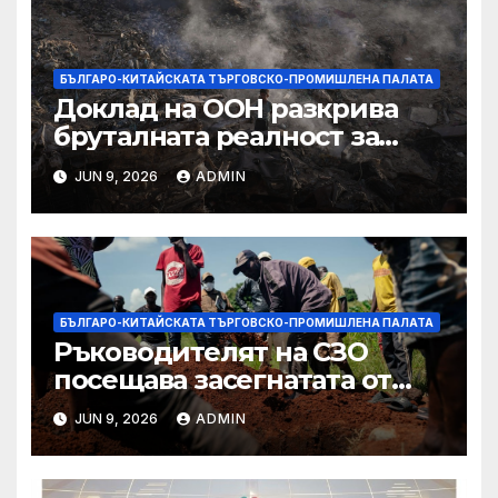
БЪЛГАРО-КИТАЙСКАТА ТЪРГОВСКО-ПРОМИШЛЕНА ПАЛАТА
Доклад на ООН разкрива
бруталната реалност за
палестинците в Газа,
JUN 9, 2026
ADMIN
Западния бряг
БЪЛГАРО-КИТАЙСКАТА ТЪРГОВСКО-ПРОМИШЛЕНА ПАЛАТА
Ръководителят на СЗО
посещава засегнатата от
Ебола Уганда, след като
JUN 9, 2026
ADMIN
вирусът се разпространява
от ДРК