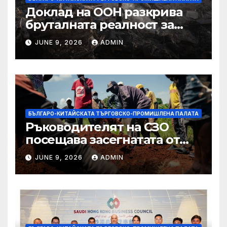
Доклад на ООН разкрива
бруталната реалност за
палестинците в Газа,
JUNE 9, 2026
ADMIN
Западния бряг
БЪЛГАРО-КИТАЙСКАТА ТЪРГОВСКО-ПРОМИШЛЕНА ПАЛАТА
Ръководителят на СЗО
посещава засегнатата от
Ебола Уганда, след като
JUNE 9, 2026
ADMIN
вирусът се разпространява
от ДРК