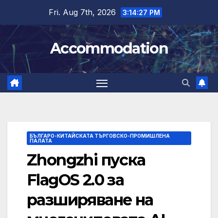
Skip
Fri. Aug 7th, 2026
3:14:28 PM
to
content
Accommodation
БЪЛГАРО-КИТАЙСКАТА ТЪРГОВСКО-ПРОМИШЛЕНА
ПАЛАТА
Zhongzhi пуска
FlagOS 2.0 за
разширяване на