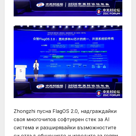
Zhongzhi пусна FlagOS 2.0, надграждайки
своя многочипов софтуерен стек за AI
система и разширявайки възможностите
си отвъд обучението и изводите за голям