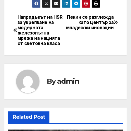
Напредъкът на HSR
Пекин се разглежда
Post
за укрепване на
като център за
модерната
младежки иновации
navigation
железопътна
мрежа на нацията
от световна класа
By
admin
Related Post