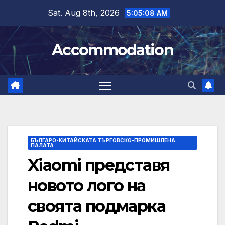
Skip
Sat. Aug 8th, 2026
5:05:09 AM
to
content
Accommodation
БЪЛГАРО-КИТАЙСКАТА ТЪРГОВСКО-ПРОМИШЛЕНА
ПАЛАТА
Xiaomi представя
новото лого на
своята подмарка