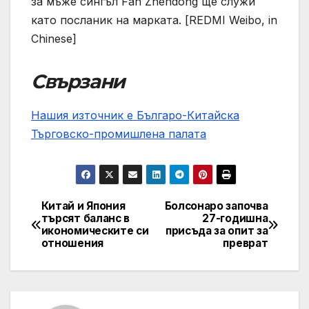
за мъже сингъл Fan Zhendong ще служи
като посланик на марката. [REDMI Weibo, in
Chinese]
Свързани
Нашия източник е Българо-Китайска
Търговско-промишлена палaта
Китай и Япония
Болсонаро започва
Post
търсят баланс в
27-годишна
икономическите си
присъда за опит за
navigation
отношения
преврат