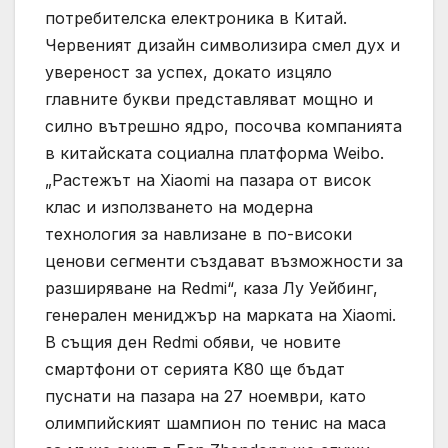
потребителска електроника в Китай.
Червеният дизайн символизира смел дух и
увереност за успех, докато изцяло
главните букви представляват мощно и
силно вътрешно ядро, посочва компанията
в китайската социална платформа Weibo.
„Растежът на Xiaomi на пазара от висок
клас и използването на модерна
технология за навлизане в по-високи
ценови сегменти създават възможности за
разширяване на Redmi“, каза Лу Уейбинг,
генерален мениджър на марката на Xiaomi.
В същия ден Redmi обяви, че новите
смартфони от серията K80 ще бъдат
пуснати на пазара на 27 ноември, като
олимпийският шампион по тенис на маса