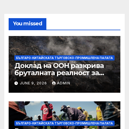
You missed
БЪЛГАРО-КИТАЙСКАТА ТЪРГОВСКО-ПРОМИШЛЕНА ПАЛАТА
Доклад на ООН разкрива
бруталната реалност за
палестинците в Газа,
JUNE 9, 2026
ADMIN
Западния бряг
БЪЛГАРО-КИТАЙСКАТА ТЪРГОВСКО-ПРОМИШЛЕНА ПАЛАТА