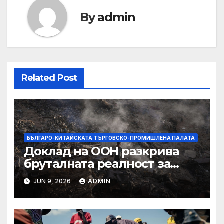
By
admin
Related Post
БЪЛГАРО-КИТАЙСКАТА ТЪРГОВСКО-ПРОМИШЛЕНА ПАЛАТА
Доклад на ООН разкрива
бруталната реалност за
палестинците в Газа,
JUN 9, 2026
ADMIN
Западния бряг