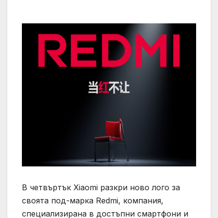
В четвъртък Xiaomi разкри ново лого за
своята под-марка Redmi, компания,
специализирана в достъпни смартфони и