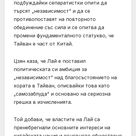
подбуждайки сепаратистки опити да
търсят „независимост“ и да се
противопоставят на повторното
обединение със сила и се опитва да
промени фундаменталното статукво, че
Тайван е част от Китай.
Цзян каза, че Лай е поставил
политическата си амбиция за
„независимост“ над благосъстоянието на
хората в Тайван, описвайки това като
„самозаблуда“ и основано на сериозна
грешка в изчисленията.
Той добави, че властите на Лай са
пренебрегнали основните интереси на
китайската нация и основното обществено