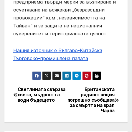
предприема твърди мерки за възпиране и
осуетяване на всякакви „безразсъдни
провокации“ към „независимостта на
Тайван“ и за защита на националния
суверенитет и териториалната цялост.
Нашия източник е Българо-Китайска
Търговско-промишлена палaта
Светлината свързва
Британската
Post
света, мъдростта
радиостанция
води бъдещето
погрешно съобщава
navigation
за смъртта на крал
Чарлз