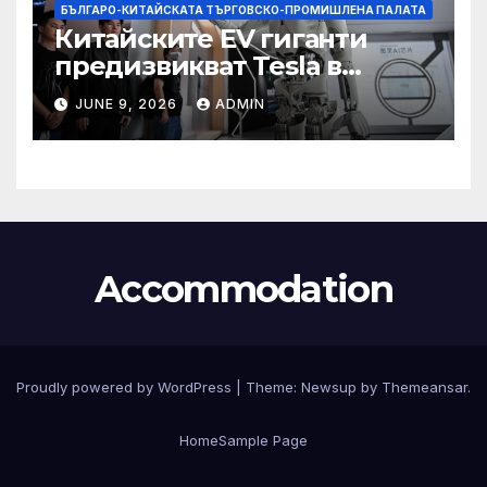
БЪЛГАРО-КИТАЙСКАТА ТЪРГОВСКО-ПРОМИШЛЕНА ПАЛАТА
Китайските EV гиганти
предизвикват Tesla в
надпреварата за
JUNE 9, 2026
ADMIN
комерсиализиране на
хуманоидни роботи
Accommodation
Proudly powered by WordPress
|
Theme:
Newsup
by
Themeansar
.
Home
Sample Page