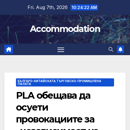
Skip
Fri. Aug 7th, 2026
10:24:22 AM
to
content
Accommodation
БЪЛГАРО-КИТАЙСКАТА ТЪРГОВСКО-ПРОМИШЛЕНА
ПАЛАТА
PLA обещава да
осуети
провокациите за