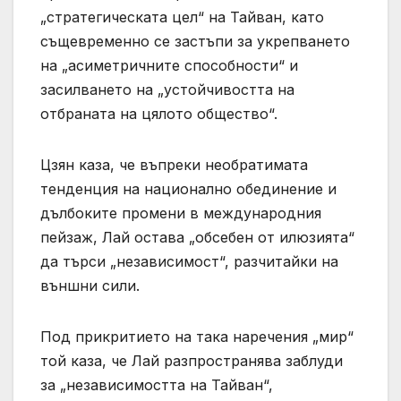
„стратегическата цел“ на Тайван, като
същевременно се застъпи за укрепването
на „асиметричните способности“ и
засилването на „устойчивостта на
отбраната на цялото общество“.
Цзян каза, че въпреки необратимата
тенденция на национално обединение и
дълбоките промени в международния
пейзаж, Лай остава „обсебен от илюзията“
да търси „независимост“, разчитайки на
външни сили.
Под прикритието на така наречения „мир“
той каза, че Лай разпространява заблуди
за „независимостта на Тайван“,