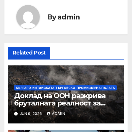
By
admin
Related Post
БЪЛГАРО-КИТАЙСКАТА ТЪРГОВСКО-ПРОМИШЛЕНА ПАЛАТА
Доклад на ООН разкрива
бруталната реалност за
палестинците в Газа,
JUN 9, 2026
ADMIN
Западния бряг