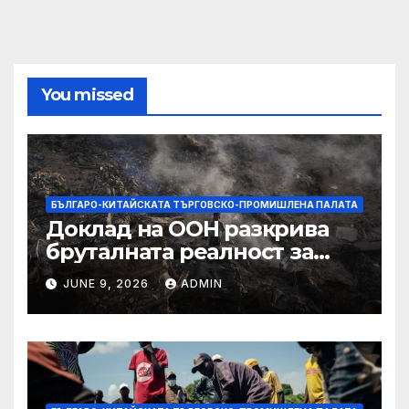
You missed
БЪЛГАРО-КИТАЙСКАТА ТЪРГОВСКО-ПРОМИШЛЕНА ПАЛАТА
Доклад на ООН разкрива
бруталната реалност за
палестинците в Газа,
JUNE 9, 2026
ADMIN
Западния бряг