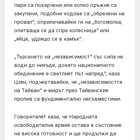
пари са похарчени или колко оръжия са
закупени, подобни ходове са „обречени на
провал“, оприличавайки ги на „богомолка,
опитваща се да спре колесница“ или
„яйце, удрящо се в камък“.
„Търсенето на „независимост“ със сила не
води до никъде, докато националното
обединение е светлият път напред“, каза
Цзян, подчертавайки, че „независимостта
на Тайван“ и мирът през Тайванския
пролив са фундаментално несъвместими.
Говорителят каза, че Народната
освободителна армия остава в състояние
на висока готовност и ще продължи да