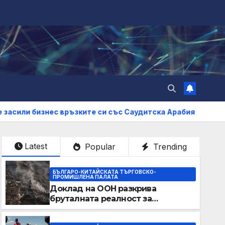
връзките си със Саудитска Арабия
Китайските EV ги
Latest
Popular
Trending
БЪЛГАРО-КИТАЙСКАТА ТЪРГОВСКО-
ПРОМИШЛЕНА ПАЛАТА
Доклад на ООН разкрива
бруталната реалност за
палестинците в Газа, Западния
бряг