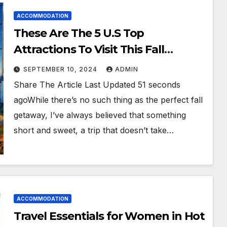
ACCOMMODATION
These Are The 5 U.S Top
Attractions To Visit This Fall
According To New Report
SEPTEMBER 10, 2024
ADMIN
Share The Article Last Updated 51 seconds
agoWhile there’s no such thing as the perfect fall
getaway, I’ve always believed that something
short and sweet, a trip that doesn’t take…
ACCOMMODATION
Travel Essentials for Women in Hot