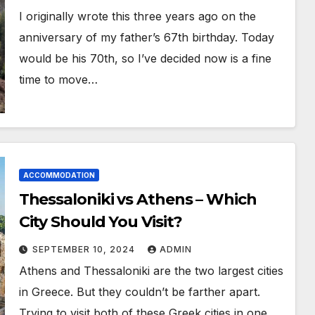
I originally wrote this three years ago on the
anniversary of my father’s 67th birthday. Today
would be his 70th, so I’ve decided now is a fine
time to move…
ACCOMMODATION
Thessaloniki vs Athens – Which
City Should You Visit?
SEPTEMBER 10, 2024
ADMIN
Athens and Thessaloniki are the two largest cities
in Greece. But they couldn’t be farther apart.
Trying to visit both of these Greek cities in one