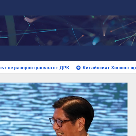
ранява от ДРК
Китайският Хонконг ще засили бизнес 