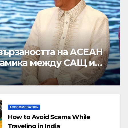
ива бруталната
ите в Газа, Западния
ACCOMMODATION
How to Avoid Scams While
Traveling in India