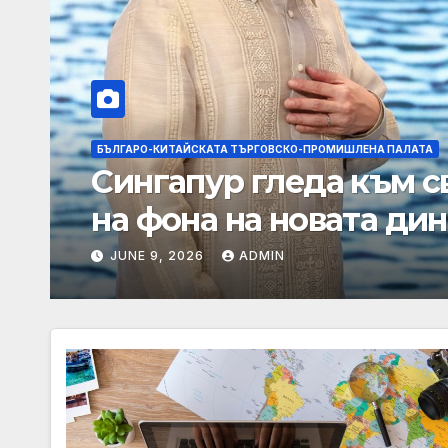
БЪЛГАРО-КИТАЙСКАТА ТЪРГОВСКО-ПРОМИШЛЕНА ПАЛАТА
Доклад на ООН разкр
реалност за палестинц
бряг
JUNE 9, 2026
ADMIN