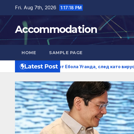
Skip
Fri. Aug 7th, 2026
1:17:19 PM
to
content
Accommodation
HOME
SAMPLE PAGE
Latest Post
гнатата от Ебола Уганда, след като вирусът се разпрост