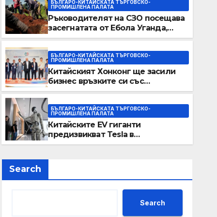
БЪЛГАРО-КИТАЙСКАТА ТЪРГОВСКО-
ПРОМИШЛЕНА ПАЛАТА
Ръководителят на СЗО посещава
засегнатата от Ебола Уганда,
след като вирусът се
разпространява от ДРК
БЪЛГАРО-КИТАЙСКАТА ТЪРГОВСКО-
ПРОМИШЛЕНА ПАЛАТА
Китайският Хонконг ще засили
БЪЛГАРО-КИТАЙСКАТА ТЪРГОВСКО-ПРОМИШЛЕНА ПАЛАТА
бизнес връзките си със
Ръководителят на СЗО пос
Саудитска Арабия
от Ебола Уганда, след като
БЪЛГАРО-КИТАЙСКАТА ТЪРГОВСКО-
ПРОМИШЛЕНА ПАЛАТА
разпространява от ДРК
Китайските EV гиганти
JUNE 9, 2026
ADMIN
предизвикват Tesla в
надпреварата за
комерсиализиране на
хуманоидни роботи
Search
Search