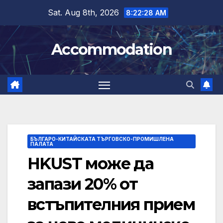
Skip
Sat. Aug 8th, 2026
8:22:29 AM
to
content
Accommodation
БЪЛГАРО-КИТАЙСКАТА ТЪРГОВСКО-ПРОМИШЛЕНА
ПАЛАТА
HKUST може да
запази 20% от
встъпителния прием