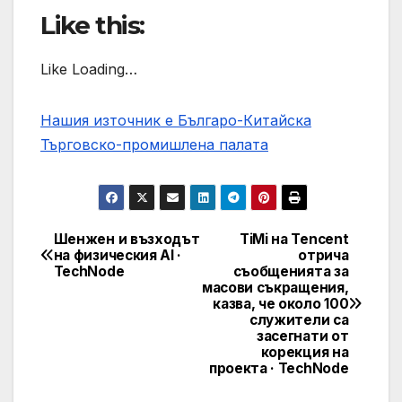
Like this:
Like Loading…
Нашия източник е Българо-Китайска
Търговско-промишлена палaта
Шенжен и възходът
TiMi на Tencent
Post
на физическия AI ·
отрича
TechNode
съобщенията за
navigation
масови съкращения,
казва, че около 100
служители са
засегнати от
корекция на
проекта · TechNode