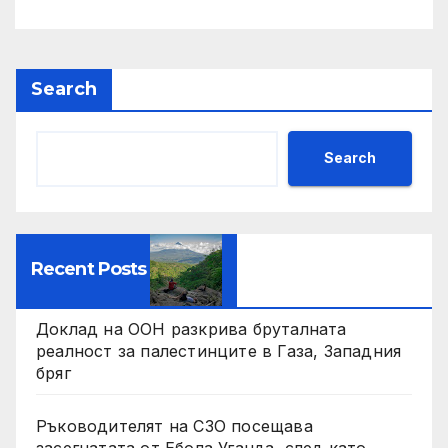
Search
Search
Recent Posts
Доклад на ООН разкрива бруталната
реалност за палестинците в Газа, Западния
бряг
Ръководителят на СЗО посещава
засегнатата от Ебола Уганда, след като