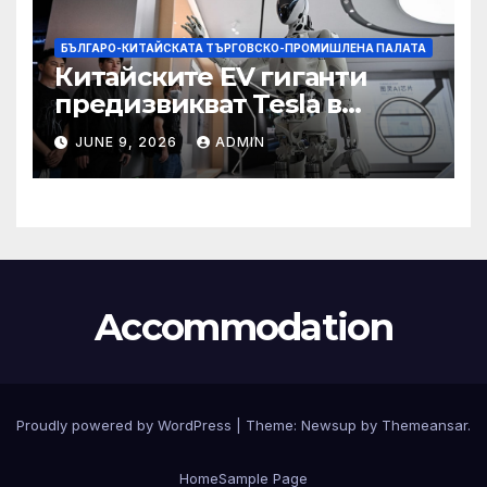
БЪЛГАРО-КИТАЙСКАТА ТЪРГОВСКО-ПРОМИШЛЕНА ПАЛАТА
Китайските EV гиганти
предизвикват Tesla в
надпреварата за
JUNE 9, 2026
ADMIN
комерсиализиране на
хуманоидни роботи
Accommodation
Proudly powered by WordPress
|
Theme:
Newsup
by
Themeansar
.
Home
Sample Page