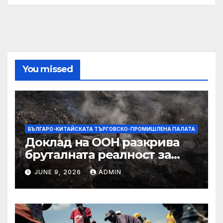
You missed
БЪЛГАРО-КИТАЙСКАТА ТЪРГОВСКО-ПРОМИШЛЕНА ПАЛАТА
Доклад на ООН разкрива
бруталната реалност за
палестинците в Газа,
JUNE 9, 2026
ADMIN
Западния бряг