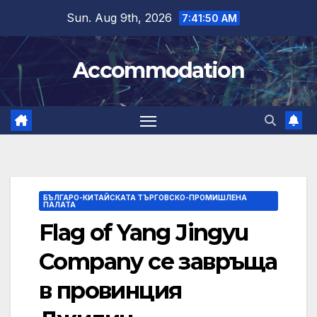
Skip
Sun. Aug 9th, 2026
7:41:51 AM
to
content
Accommodation
БЪЛГАРО-КИТАЙСКАТА ТЪРГОВСКО-ПРОМИШЛЕНА
ПАЛАТА
Flag of Yang Jingyu
Company се завръща
в провинция