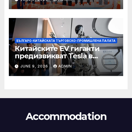
БЪЛГАРО-КИТАЙСКАТА ТЪРГОВСКО-ПРОМИШЛЕНА ПАЛАТА
Китайските EV гиганти
предизвикват Tesla в
надпреварата за
JUNE 9, 2026
ADMIN
комерсиализиране на
хуманоидни роботи
Accommodation