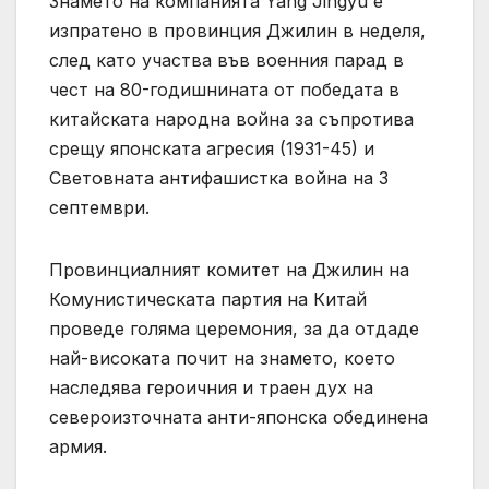
Знамето на компанията Yang Jingyu е
изпратено в провинция Джилин в неделя,
след като участва във военния парад в
чест на 80-годишнината от победата в
китайската народна война за съпротива
срещу японската агресия (1931-45) и
Световната антифашистка война на 3
септември.
Провинциалният комитет на Джилин на
Комунистическата партия на Китай
проведе голяма церемония, за да отдаде
най-високата почит на знамето, което
наследява героичния и траен дух на
североизточната анти-японска обединена
армия.