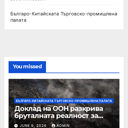
Българо-Китайската Търговско-промишлена
палата
You missed
БЪЛГАРО-КИТАЙСКАТА ТЪРГОВСКО-ПРОМИШЛЕНА ПАЛАТА
Доклад на ООН разкрива
бруталната реалност за
палестинците в Газа,
JUNE 9, 2026
ADMIN