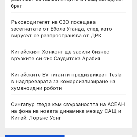
бряг
Ръководителят на СЗО посещава
засегнатата от Ебола Уганда, след като
вирусът се разпространява от ДРК
Китайският Хонконг ще засили бизнес
връзките си със Саудитска Арабия
Китайските EV гиганти предизвикват Tesla
в надпреварата за комерсиализиране на
хуманоидни роботи
Сингапур гледа към свързаността на АСЕАН
на фона на новата динамика между САЩ и
Китай: Лорънс Уонг