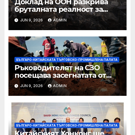
Доклад на ООН разкрива
бруталната реалност за
палестинците в Газа,
JUN 9, 2026
ADMIN
Западния бряг
БЪЛГАРО-КИТАЙСКАТА ТЪРГОВСКО-ПРОМИШЛЕНА ПАЛАТА
Ръководителят на СЗО
посещава засегнатата от
Ебола Уганда, след като
JUN 9, 2026
ADMIN
вирусът се разпространява
от ДРК
БЪЛГАРО-КИТАЙСКАТА ТЪРГОВСКО-ПРОМИШЛЕНА ПАЛАТА
Китайският Хонконг ще