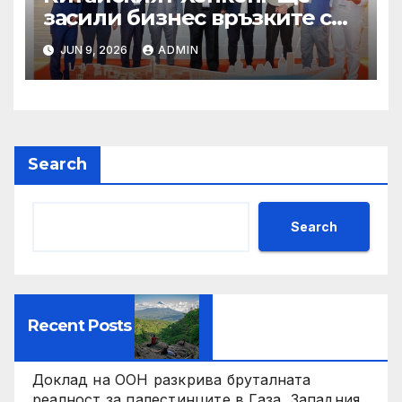
засили бизнес връзките си
със Саудитска Арабия
JUN 9, 2026
ADMIN
Search
Search
Recent Posts
Доклад на ООН разкрива бруталната
реалност за палестинците в Газа, Западния