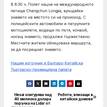
В 8:30 ч. Полет кацна на международното
летище Changchun Longjia, връщайки
знамето на мястото си на произход. С
полицейските автомобили и патрулните
мотоциклети, водещи по пътя, конвой,
носещ знамето, продължи тържествено.
Местните жители облицоваха маршрута,
за да посрещнат знамето.
Нашия източник е Българо-Китайска
Търговско-промишлена палaта
Hesai осигурява над
Роботи, влизащи в
Post
40 милиона долара
китайски домове
поръчка на Lidar от