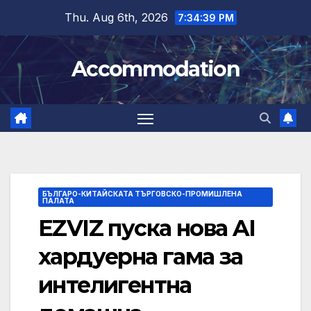
Skip
Thu. Aug 6th, 2026
7:34:39 PM
to
content
Accommodation
БЪЛГАРО-КИТАЙСКАТА ТЪРГОВСКО-ПРОМИШЛЕНА
ПАЛАТА
EZVIZ пуска нова AI
хардуерна гама за
интелигентна