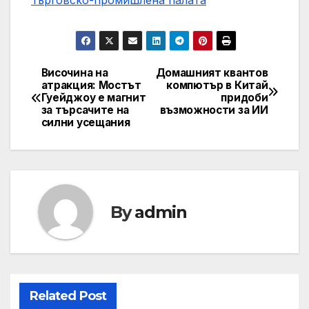
Търговско-промишлена палaта
Височина на
Домашният квантов
Post
атракция: Мостът
компютър в Китай
Гуейджоу е магнит
придоби
navigation
за търсачите на
възможности за ИИ
силни усещания
By
admin
Related Post