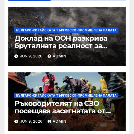
БЪЛГАРО-КИТАЙСКАТА ТЪРГОВСКО-ПРОМИШЛЕНА ПАЛАТА
Доклад на ООН разкрива
бруталната реалност за
палестинците в Газа,
JUN 9, 2026
ADMIN
Западния бряг
БЪЛГАРО-КИТАЙСКАТА ТЪРГОВСКО-ПРОМИШЛЕНА ПАЛАТА
Ръководителят на СЗО
посещава засегнатата от
Ебола Уганда, след като
JUN 9, 2026
ADMIN
вирусът се разпространява
от ДРК