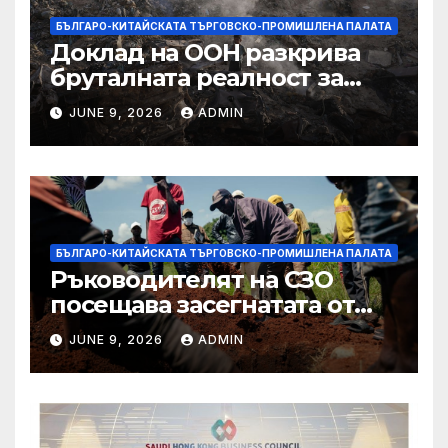
БЪЛГАРО-КИТАЙСКАТА ТЪРГОВСКО-ПРОМИШЛЕНА ПАЛАТА
Доклад на ООН разкрива
бруталната реалност за
палестинците в Газа,
JUNE 9, 2026
ADMIN
Западния бряг
БЪЛГАРО-КИТАЙСКАТА ТЪРГОВСКО-ПРОМИШЛЕНА ПАЛАТА
Ръководителят на СЗО
посещава засегнатата от
Ебола Уганда, след като
JUNE 9, 2026
ADMIN
вирусът се разпространява
от ДРК