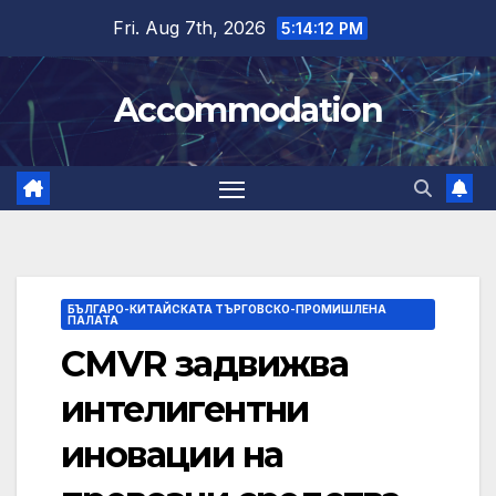
Skip
Fri. Aug 7th, 2026
5:14:13 PM
to
content
Accommodation
БЪЛГАРО-КИТАЙСКАТА ТЪРГОВСКО-ПРОМИШЛЕНА
ПАЛАТА
CMVR задвижва
интелигентни
иновации на