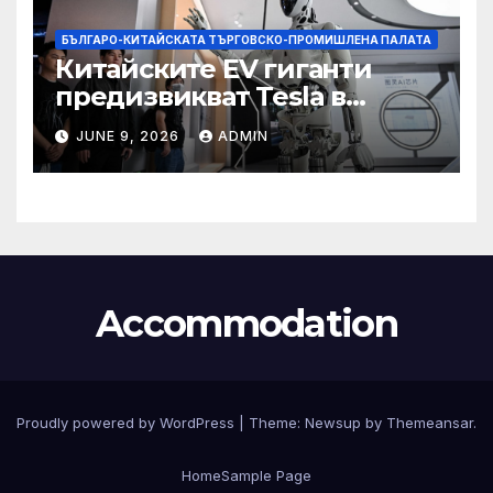
БЪЛГАРО-КИТАЙСКАТА ТЪРГОВСКО-ПРОМИШЛЕНА ПАЛАТА
Китайските EV гиганти
предизвикват Tesla в
надпреварата за
JUNE 9, 2026
ADMIN
комерсиализиране на
хуманоидни роботи
Accommodation
Proudly powered by WordPress
|
Theme:
Newsup
by
Themeansar
.
Home
Sample Page