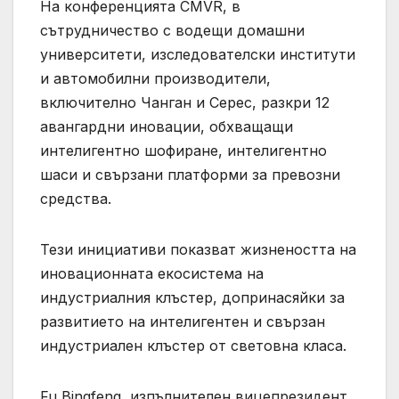
На конференцията CMVR, в
сътрудничество с водещи домашни
университети, изследователски институти
и автомобилни производители,
включително Чанган и Серес, разкри 12
авангардни иновации, обхващащи
интелигентно шофиране, интелигентно
шаси и свързани платформи за превозни
средства.
Тези инициативи показват жизнеността на
иновационната екосистема на
индустриалния клъстер, допринасяйки за
развитието на интелигентен и свързан
индустриален клъстер от световна класа.
Fu Bingfeng, изпълнителен вицепрезидент