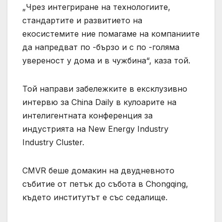
„Чрез интегриране на технологиите,
стандартите и развитието на
екосистемите ние помагаме на компаниите
да напредват по -бързо и с по -голяма
увереност у дома и в чужбина“, каза той.
Той направи забележките в ексклузивно
интервю за China Daily в кулоарите на
интелигентната конференция за
индустрията на New Energy Industry
Industry Cluster.
CMVR беше домакин на двудневното
събитие от петък до събота в Chongqing,
където институтът е със седалище.