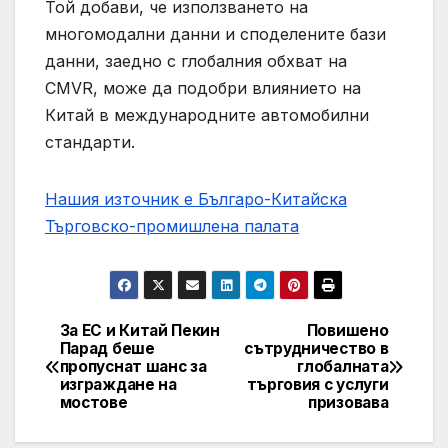
Той добави, че използването на
многомодални данни и споделените бази
данни, заедно с глобалния обхват на
CMVR, може да подобри влиянието на
Китай в международните автомобилни
стандарти.
Нашия източник е Българо-Китайска
Търговско-промишлена палaта
За ЕС и Китай Пекин
Повишено
Post
Парад беше
сътрудничество в
пропуснат шанс за
глобалната
navigation
изграждане на
търговия с услуги
мостове
призовава