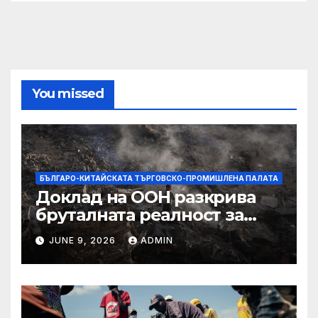
You missed
БЪЛГАРО-КИТАЙСКАТА ТЪРГОВСКО-ПРОМИШЛЕНА ПАЛАТА
Доклад на ООН разкрива
бруталната реалност за
палестинците в Газа,
JUNE 9, 2026
ADMIN
Западния бряг