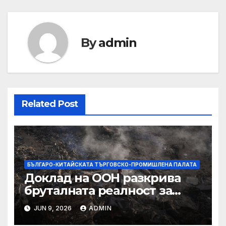
By
admin
Related Post
БЪЛГАРО-КИТАЙСКАТА ТЪРГОВСКО-ПРОМИШЛЕНА ПАЛАТА
Доклад на ООН разкрива
бруталната реалност за
палестинците в Газа,
JUN 9, 2026
ADMIN
Западния бряг