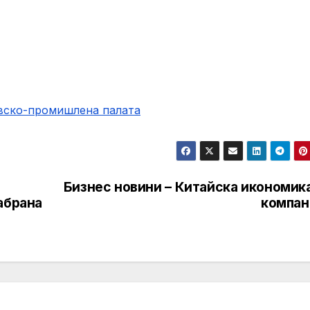
овско-промишлена палaта
Бизнес новини – Китайска икономика
абрана
компан