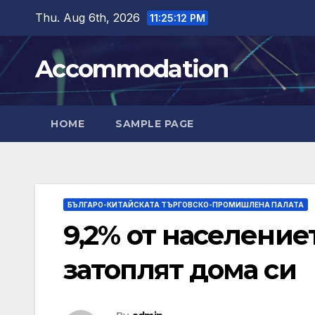
Skip
Thu. Aug 6th, 2026
11:25:13 PM
to
content
Accommodation
HOME
SAMPLE PAGE
БЪЛГАРО-КИТАЙСКАТА ТЪРГОВСКО-ПРОМИШЛЕНА ПАЛАТА
9,2% от населениет
затоплят дома си