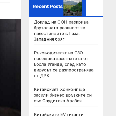
Recent Posts
Доклад на ООН разкрива
бруталната реалност за
палестинците в Газа,
Западния бряг
Ръководителят на СЗО
посещава засегнатата от
Ебола Уганда, след като
вирусът се разпространява
от ДРК
Китайският Хонконг ще
засили бизнес връзките си
със Саудитска Арабия
Китайските EV гиганти