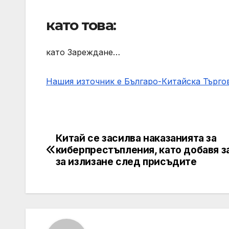
като това:
като Зареждане…
Нашия източник е Българо-Китайска Търг
Китай се засилва наказанията за
Post
киберпрестъпления, като добавя з
navigation
за излизане след присъдите