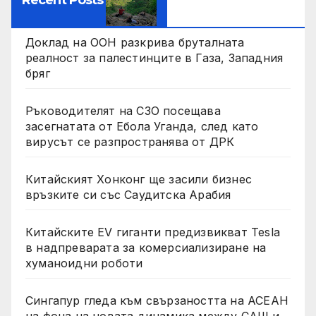
Доклад на ООН разкрива бруталната
реалност за палестинците в Газа, Западния
бряг
Ръководителят на СЗО посещава
засегнатата от Ебола Уганда, след като
вирусът се разпространява от ДРК
Китайският Хонконг ще засили бизнес
връзките си със Саудитска Арабия
Китайските EV гиганти предизвикват Tesla
в надпреварата за комерсиализиране на
хуманоидни роботи
Сингапур гледа към свързаността на АСЕАН
на фона на новата динамика между САЩ и