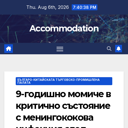
Skip
Thu. Aug 6th, 2026
7:40:39 PM
to
content
Accommodation
БЪЛГАРО-КИТАЙСКАТА ТЪРГОВСКО-ПРОМИШЛЕНА
ПАЛАТА
9-годишно момиче в
критично състояние
с менингококова