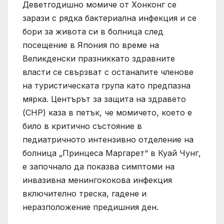
Деветгодишно момиче от Хонконг се
зарази с рядка бактериална инфекция и се
бори за живота си в болница след
посещение в Япония по време на
Великденски празниккато здравните
власти се свързват с останалите членове
на туристическата група като предпазна
мярка. Центърът за защита на здравето
(CHP) каза в петък, че момичето, което е
било в критично състояние в
педиатричното интензивно отделение на
болница „Принцеса Маргарет“ в Куай Чунг,
е започнало да показва симптоми на
инвазивна менингококова инфекция
включително треска, гадене и
неразположение предишния ден.