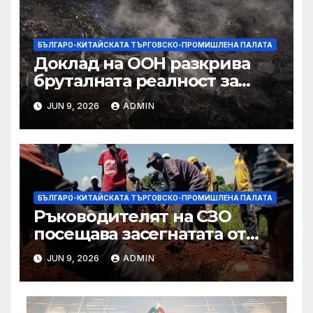
БЪЛГАРО-КИТАЙСКАТА ТЪРГОВСКО-ПРОМИШЛЕНА ПАЛАТА
Доклад на ООН разкрива
бруталната реалност за
палестинците в Газа,
JUN 9, 2026
ADMIN
Западния бряг
БЪЛГАРО-КИТАЙСКАТА ТЪРГОВСКО-ПРОМИШЛЕНА ПАЛАТА
Ръководителят на СЗО
посещава засегнатата от
Ебола Уганда, след като
JUN 9, 2026
ADMIN
вирусът се разпространява
от ДРК