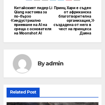
Китайският лидер Li
Принц Хари е съден
Post
Qiang настоява за
от африканска
по-бързо
благотворителна
navigation
индустриално
организация,
приемане на AI на
създадена от него в
среща с основателя
чест на принцеса
на Moonshot AI
Даяна
By
admin
Related Post