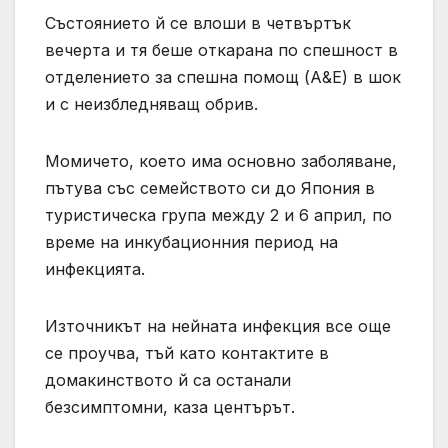
Състоянието й се влоши в четвъртък
вечерта и тя беше откарана по спешност в
отделението за спешна помощ (A&E) в шок
и с неизбледняващ обрив.
Момичето, което има основно заболяване,
пътува със семейството си до Япония в
туристическа група между 2 и 6 април, по
време на инкубационния период на
инфекцията.
Източникът на нейната инфекция все още
се проучва, тъй като контактите в
домакинството й са останали
безсимптомни, каза центърът.