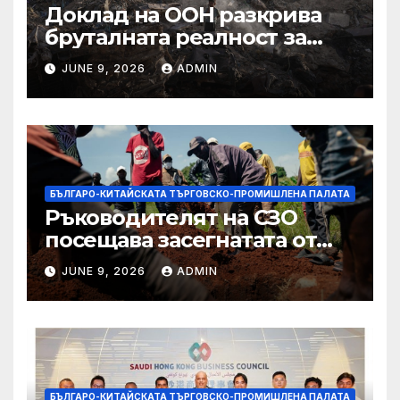
Доклад на ООН разкрива
бруталната реалност за
палестинците в Газа,
JUNE 9, 2026
ADMIN
Западния бряг
БЪЛГАРО-КИТАЙСКАТА ТЪРГОВСКО-ПРОМИШЛЕНА ПАЛАТА
Ръководителят на СЗО
посещава засегнатата от
Ебола Уганда, след като
JUNE 9, 2026
ADMIN
вирусът се разпространява
от ДРК
БЪЛГАРО-КИТАЙСКАТА ТЪРГОВСКО-ПРОМИШЛЕНА ПАЛАТА