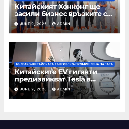
Китайският Хонконг ще
засили бизнес връзките си
със Саудитска Арабия
JUNE 9, 2026
ADMIN
БЪЛГАРО-КИТАЙСКАТА ТЪРГОВСКО-ПРОМИШЛЕНА ПАЛАТА
Китайските EV гиганти
предизвикват Tesla в
надпреварата за
JUNE 9, 2026
ADMIN
комерсиализиране на
хуманоидни роботи