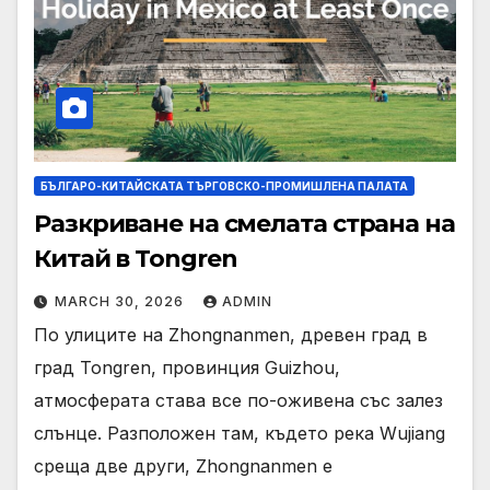
БЪЛГАРО-КИТАЙСКАТА ТЪРГОВСКО-ПРОМИШЛЕНА ПАЛАТА
Разкриване на смелата страна на
Китай в Tongren
MARCH 30, 2026
ADMIN
По улиците на Zhongnanmen, древен град в
град Tongren, провинция Guizhou,
атмосферата става все по-оживена със залез
слънце. Разположен там, където река Wujiang
среща две други, Zhongnanmen е