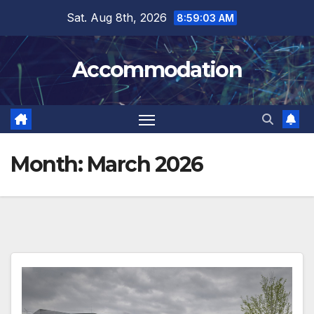
Skip
Sat. Aug 8th, 2026
8:59:04 AM
to
content
Accommodation
Month:
March 2026