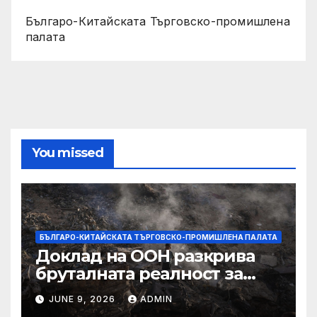
Българо-Китайската Търговско-промишлена
палата
You missed
БЪЛГАРО-КИТАЙСКАТА ТЪРГОВСКО-ПРОМИШЛЕНА ПАЛАТА
Доклад на ООН разкрива
бруталната реалност за
палестинците в Газа,
JUNE 9, 2026
ADMIN
Западния бряг