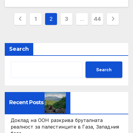
Posts
1
2
3
…
44
pagination
Search
Search
Recent Posts
Доклад на ООН разкрива бруталната
реалност за палестинците в Газа, Западния