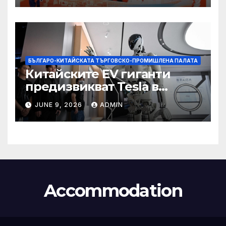
БЪЛГАРО-КИТАЙСКАТА ТЪРГОВСКО-ПРОМИШЛЕНА ПАЛАТА
Китайските EV гиганти
предизвикват Tesla в
надпреварата за
JUNE 9, 2026
ADMIN
комерсиализиране на
хуманоидни роботи
Accommodation