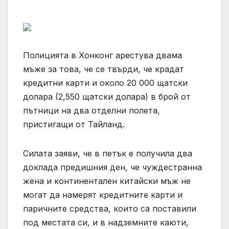
Полицията в Хонконг арестува двама
мъже за това, че се твърди, че крадат
кредитни карти и около 20 000 щатски
долара (2,550 щатски долара) в брой от
пътници на два отделни полета,
пристигащи от Тайланд.
Силата заяви, че в петък е получила два
доклада предишния ден, че чуждестранна
жена и континентален китайски мъж не
могат да намерят кредитните карти и
паричните средства, които са поставили
под местата си, и в надземните каюти,