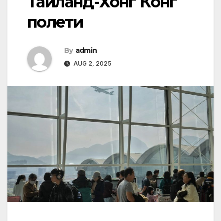
Тайланд-Хонг Конг
полети
By
admin
AUG 2, 2025