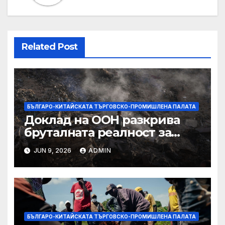
Related Post
БЪЛГАРО-КИТАЙСКАТА ТЪРГОВСКО-ПРОМИШЛЕНА ПАЛАТА
Доклад на ООН разкрива
бруталната реалност за
палестинците в Газа,
JUN 9, 2026
ADMIN
Западния бряг
БЪЛГАРО-КИТАЙСКАТА ТЪРГОВСКО-ПРОМИШЛЕНА ПАЛАТА