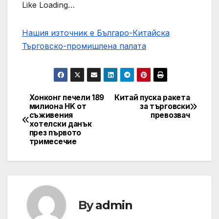
Like Loading…
Нашия източник е Българо-Китайска
Търговско-промишлена палaта
Хонконг печели 189
Китай пуска ракета
Post
милиона HK от
за търговски
съживения
превозвач
navigation
хотелски данък
през първото
тримесечие
By
admin