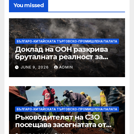
You missed
БЪЛГАРО-КИТАЙСКАТА ТЪРГОВСКО-ПРОМИШЛЕНА ПАЛАТА
Доклад на ООН разкрива
бруталната реалност за
палестинците в Газа,
JUNE 9, 2026
ADMIN
Западния бряг
БЪЛГАРО-КИТАЙСКАТА ТЪРГОВСКО-ПРОМИШЛЕНА ПАЛАТА
Ръководителят на СЗО
посещава засегнатата от
Ебола Уганда, след като