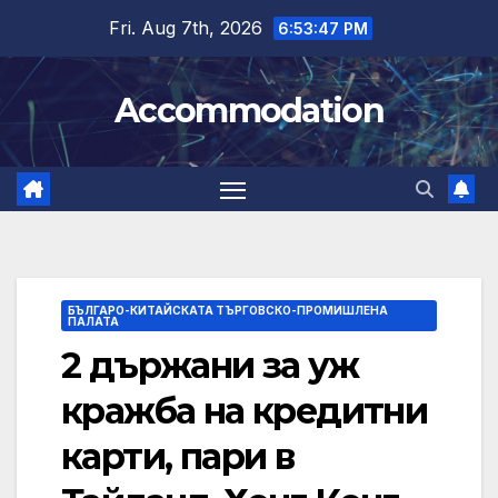
Skip
Fri. Aug 7th, 2026
6:53:47 PM
to
content
Accommodation
БЪЛГАРО-КИТАЙСКАТА ТЪРГОВСКО-ПРОМИШЛЕНА
ПАЛАТА
2 държани за уж
кражба на кредитни
карти, пари в