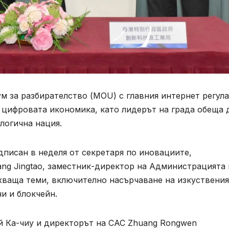
м за разбирателство (MOU) с главния интернет регул
 цифровата икономика, като лидерът на града обеща 
логична нация.
писан в неделя от секретаря по иновациите,
ng Jingtao, заместник-директор на Администрацията 
бхваща теми, включително насърчаване на изкуствения
ни и блокчейн.
 Ка-чиу и директорът на CAC Zhuang Rongwen