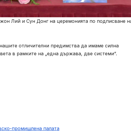
Джон Лий и Сун Донг на церемонията по подписване н
 нашите отличителни предимства да имаме силна
вета в рамките на „една държава, две системи“.
овско-промишлена палaта