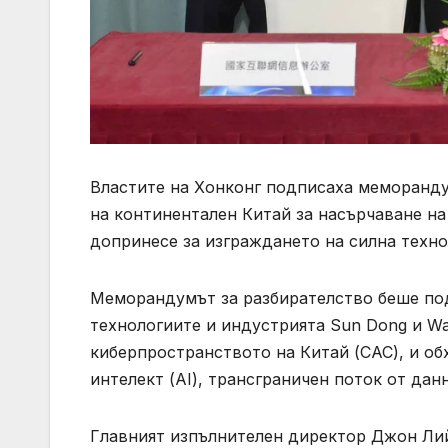
Властите на Хонконг подписаха меморанду
на континентален Китай за насърчаване на
допринесе за изграждането на силна техно
Меморандумът за разбирателство беше под
технологиите и индустрията Sun Dong и Wa
киберпространството на Китай (CAC), и о
интелект (AI), трансграничен поток от дан
Главният изпълнителен директор Джон Лий