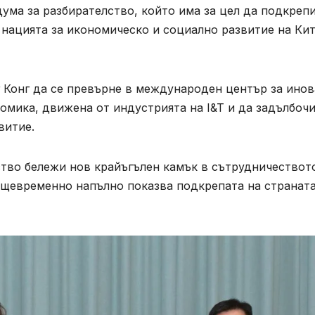
ума за разбирателство, който има за цел да подкреп
 нацията за икономическо и социално развитие на Ки
г Конг да се превърне в международен център за ино
номика, движена от индустрията на I&T и да задълбоч
витие.
ство бележи нов крайъгълен камък в сътрудничествот
ъщевременно напълно показва подкрепата на страната