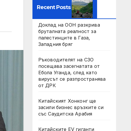
Recent Posts
Доклад на ООН разкрива
бруталната реалност за
палестинците в Газа,
Западния бряг
Ръководителят на СЗО
посещава засегнатата от
Ебола Уганда, след като
вирусът се разпространява
от ДРК
Китайският Хонконг ще
засили бизнес връзките си
със Саудитска Арабия
Китайските EV гиганти