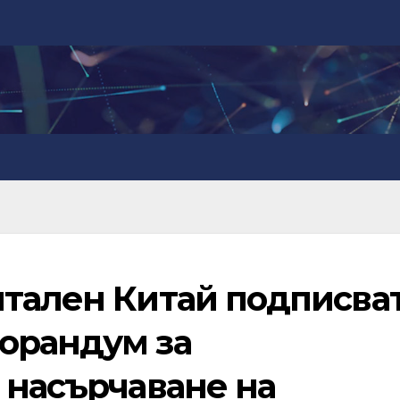
нтален Китай подписва
орандум за
 насърчаване на