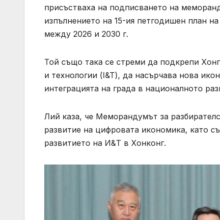
присъстваха на подписването на меморанд
изпълнението на 15-ия петгодишен план на
между 2026 и 2030 г.
Той също така се стреми да подкрепи Хон
и технологии (I&T), да насърчава нова ико
интеграцията на града в националното раз
Лий каза, че Меморандумът за разбирател
развитие на цифровата икономика, като с
развитието на И&Т в Хонконг.