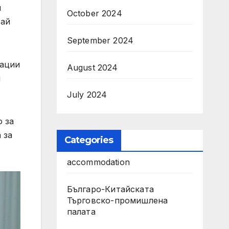
и
October 2024
тай
September 2024
вации
August 2024
и
July 2024
о за
 за
Categories
accommodation
Българо-Китайската
Търговско-промишлена
палата