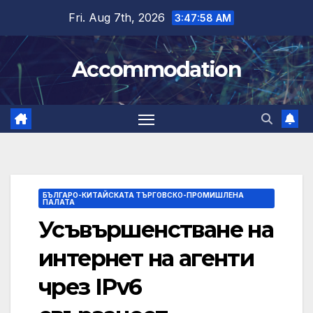
Skip
Fri. Aug 7th, 2026
3:47:59 AM
to
content
Accommodation
БЪЛГАРО-КИТАЙСКАТА ТЪРГОВСКО-ПРОМИШЛЕНА
ПАЛАТА
Усъвършенстване на
интернет на агенти
чрез IPv6