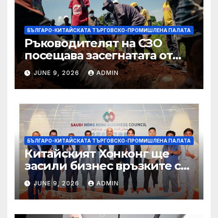
БЪЛГАРО-КИТАЙСКАТА ТЪРГОВСКО-ПРОМИШЛЕНА ПАЛАТА
Ръководителят на СЗО
посещава засегнатата от
Ебола Уганда, след като
JUNE 9, 2026
ADMIN
вирусът се разпространява
от ДРК
БЪЛГАРО-КИТАЙСКАТА ТЪРГОВСКО-ПРОМИШЛЕНА ПАЛАТА
Китайският Хонконг ще
засили бизнес връзките си
със Саудитска Арабия
JUNE 9, 2026
ADMIN