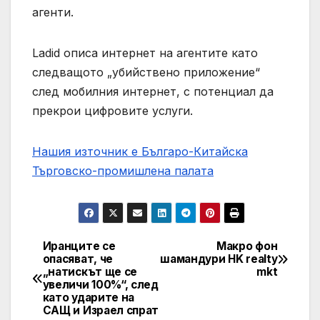
агенти.
Ladid описа интернет на агентите като
следващото „убийствено приложение“
след мобилния интернет, с потенциал да
прекрои цифровите услуги.
Нашия източник е Българо-Китайска
Търговско-промишлена палaта
Иранците се
Макро фон
Post
опасяват, че
шамандури HK realty
„натискът ще се
mkt
navigation
увеличи 100%“, след
като ударите на
САЩ и Израел спрат