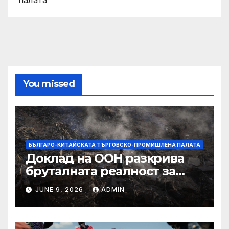
You missed
БЪЛГАРО-КИТАЙСКАТА ТЪРГОВСКО-ПРОМИШЛЕНА ПАЛАТА
Доклад на ООН разкрива
бруталната реалност за
палестинците в Газа,
JUNE 9, 2026
ADMIN
Западния бряг