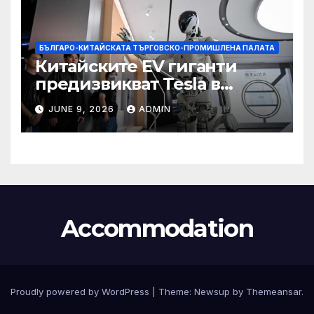
БЪЛГАРО-КИТАЙСКАТА ТЪРГОВСКО-ПРОМИШЛЕНА ПАЛАТА
Китайските EV гиганти
предизвикват Tesla в
надпреварата за
JUNE 9, 2026
ADMIN
комерсиализиране на
хуманоидни роботи
Accommodation
Proudly powered by WordPress
|
Theme:
Newsup
by
Themeansar
.