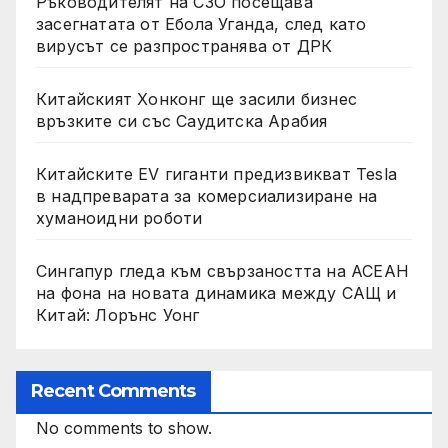
Ръководителят на СЗО посещава
засегнатата от Ебола Уганда, след като
вирусът се разпространява от ДРК
Китайският Хонконг ще засили бизнес
връзките си със Саудитска Арабия
Китайските EV гиганти предизвикват Tesla
в надпреварата за комерсиализиране на
хуманоидни роботи
Сингапур гледа към свързаността на АСЕАН
на фона на новата динамика между САЩ и
Китай: Лорънс Уонг
Recent Comments
No comments to show.