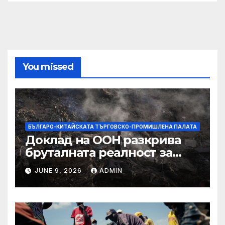
You missed
БЪЛГАРО-КИТАЙСКАТА ТЪРГОВСКО-ПРОМИШЛЕНА ПАЛАТА
Доклад на ООН разкрива
бруталната реалност за
палестинците в Газа,
JUNE 9, 2026
ADMIN
Западния бряг