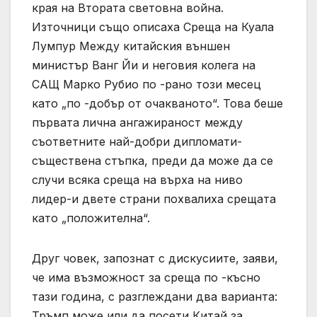
края на Втората световна война.
Източници също описаха Среща на Куала
Лумпур Между китайския външен
министър Ванг Йи и неговия колега на
САЩ Марко Рубио по -рано този месец
като „по -добър от очакваното“. Това беше
първата лична ангажираност между
съответните най-добри дипломати-
съществена стъпка, преди да може да се
случи всяка среща на върха на ниво
лидер-и двете страни похвалиха срещата
като „положителна“.
Друг човек, запознат с дискусиите, заяви,
че има възможност за среща по -късно
тази година, с разглеждани два варианта:
Тръмп може или да посети Китай за