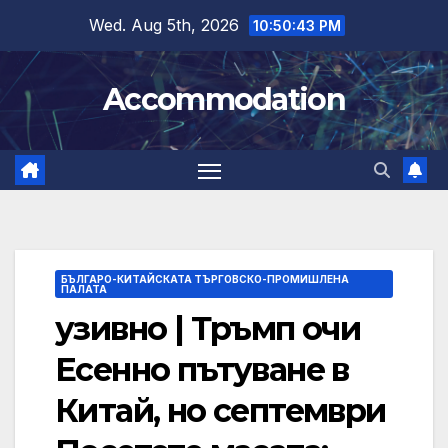
Skip
Wed. Aug 5th, 2026
10:50:44 PM
to
content
Accommodation
БЪЛГАРО-КИТАЙСКАТА ТЪРГОВСКО-ПРОМИШЛЕНА
ПАЛАТА
узивно | Тръмп очи
Есенно пътуване в
Китай, но септември