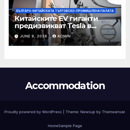
БЪЛГАРО-КИТАЙСКАТА ТЪРГОВСКО-ПРОМИШЛЕНА ПАЛАТА
Китайските EV гиганти
предизвикват Tesla в
надпреварата за
JUNE 9, 2026
ADMIN
комерсиализиране на
хуманоидни роботи
Accommodation
Proudly powered by WordPress
|
Theme:
Newsup
by
Themeansar
.
Home
Sample Page