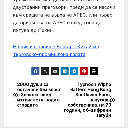
двустранни преговори, преди да се насочи
към срещата на върха на APEC, или първо
да присъства на APEC и след това да
пътува до Пекин.
Нашия източник е Българо-Китайска
Търговско-промишлена палaта
2000 души са
Typhoon Wipha
Post
останали без власт
Batters Hong Kong
в Хонконг след
Sunflower Farm,
navigation
изтичане на вода в
напускащ
сградата
собственика, на 73
години, с 6-цифрени
загуби