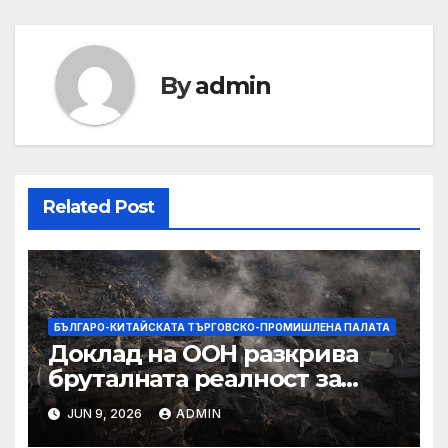
By
admin
Related Post
БЪЛГАРО-КИТАЙСКАТА ТЪРГОВСКО-ПРОМИШЛЕНА ПАЛАТА
Доклад на ООН разкрива
бруталната реалност за
палестинците в Газа,
JUN 9, 2026
ADMIN
Западния бряг