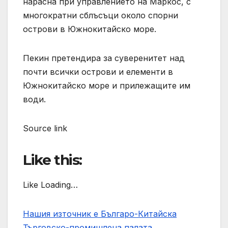
нарасна при управлението на Маркос, с
многократни сблъсъци около спорни
острови в Южнокитайско море.
Пекин претендира за суверенитет над
почти всички острови и елементи в
Южнокитайско море и прилежащите им
води.
Source link
Like this:
Like Loading…
Нашия източник е Българо-Китайска
Търговско-промишлена палaта