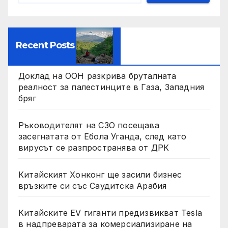
Recent Posts
Доклад на ООН разкрива бруталната
реалност за палестинците в Газа, Западния
бряг
Ръководителят на СЗО посещава
засегнатата от Ебола Уганда, след като
вирусът се разпространява от ДРК
Китайският Хонконг ще засили бизнес
връзките си със Саудитска Арабия
Китайските EV гиганти предизвикват Tesla
в надпреварата за комерсиализиране на