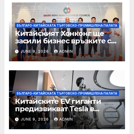
БЪЛГАРО-КИТАЙСКАТА ТЪРГОВСКО-ПРОМИШЛЕНА ПАЛАТА
Китайският Хонконг ще
засили бизнес връзките си
със Саудитска Арабия
JUNE 9, 2026
ADMIN
БЪЛГАРО-КИТАЙСКАТА ТЪРГОВСКО-ПРОМИШЛЕНА ПАЛАТА
Китайските EV гиганти
предизвикват Tesla в
надпреварата за
JUNE 9, 2026
ADMIN
комерсиализиране на
хуманоидни роботи