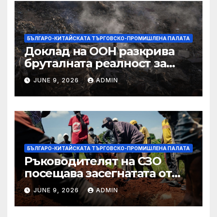
БЪЛГАРО-КИТАЙСКАТА ТЪРГОВСКО-ПРОМИШЛЕНА ПАЛАТА
Доклад на ООН разкрива
бруталната реалност за
палестинците в Газа,
JUNE 9, 2026
ADMIN
Западния бряг
БЪЛГАРО-КИТАЙСКАТА ТЪРГОВСКО-ПРОМИШЛЕНА ПАЛАТА
Ръководителят на СЗО
посещава засегнатата от
Ебола Уганда, след като
JUNE 9, 2026
ADMIN
вирусът се разпространява
от ДРК