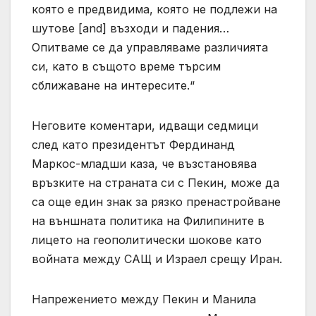
която е предвидима, която не подлежи на
шутове [and] възходи и падения…
Опитваме се да управляваме различията
си, като в същото време търсим
сближаване на интересите.“
Неговите коментари, идващи седмици
след като президентът Фердинанд
Маркос-младши каза, че възстановява
връзките на страната си с Пекин, може да
са още един знак за рязко пренастройване
на външната политика на Филипините в
лицето на геополитически шокове като
войната между САЩ и Израел срещу Иран.
Напрежението между Пекин и Манила