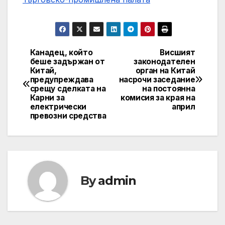
Канадец, който
Висшият
Post
беше задържан от
законодателен
Китай,
орган на Китай
navigation
предупреждава
насрочи заседание
срещу сделката на
на постоянна
Карни за
комисия за края на
електрически
април
превозни средства
By
admin