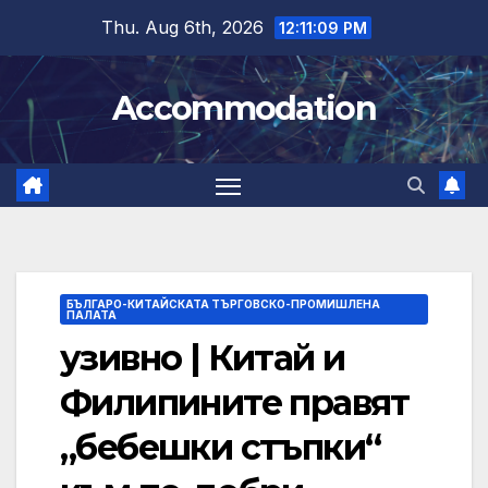
Skip
Thu. Aug 6th, 2026
12:11:10 PM
to
content
Accommodation
БЪЛГАРО-КИТАЙСКАТА ТЪРГОВСКО-ПРОМИШЛЕНА
ПАЛАТА
узивно | Китай и
Филипините правят
„бебешки стъпки“