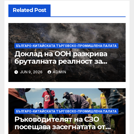
Related Post
БЪЛГАРО-КИТАЙСКАТА ТЪРГОВСКО-ПРОМИШЛЕНА ПАЛАТА
Доклад на ООН разкрива
бруталната реалност за
палестинците в Газа,
JUN 9, 2026
ADMIN
Западния бряг
БЪЛГАРО-КИТАЙСКАТА ТЪРГОВСКО-ПРОМИШЛЕНА ПАЛАТА
Ръководителят на СЗО
посещава засегнатата от