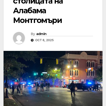
столицата на
Алабама
Монтгомъри
By
admin
OCT 6, 2025