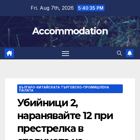
Skip
Fri. Aug 7th, 2026
5:40:35 PM
to
content
Accommodation
БЪЛГАРО-КИТАЙСКАТА ТЪРГОВСКО-ПРОМИШЛЕНА
ПАЛАТА
Убийници 2,
наранявайте 12 при
престрелка в