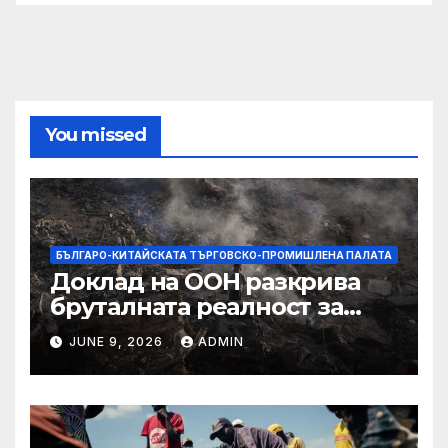
You missed
БЪЛГАРО-КИТАЙСКАТА ТЪРГОВСКО-ПРОМИШЛЕНА ПАЛАТА
Доклад на ООН разкрива
бруталната реалност за
палестинците в Газа,
JUNE 9, 2026
ADMIN
Западния бряг