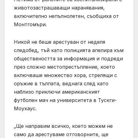
животозастрашаващи наранявания,
включително непълнолетен, съобщиха от
Монтгомъри.
Никой не беше арестуван от неделя
следобед, тъй като полицията апелира към
обществеността за информация и подреди
през сложно местопрестъпление, което
включваше множество хора, стрелящи с
оръжие в тълпата, веднага след като
наблизо приключи американският
футболен мач на университета в Тускги-
Моухаус.
„Ще направим всичко, което можем не
само да арестуваме отговорните, ще