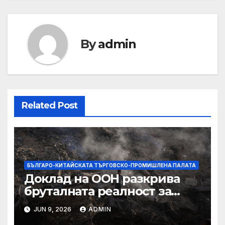
By
admin
Related Post
БЪЛГАРО-КИТАЙСКАТА ТЪРГОВСКО-ПРОМИШЛЕНА ПАЛАТА
Доклад на ООН разкрива
бруталната реалност за
палестинците в Газа,
JUN 9, 2026
ADMIN
Западния бряг