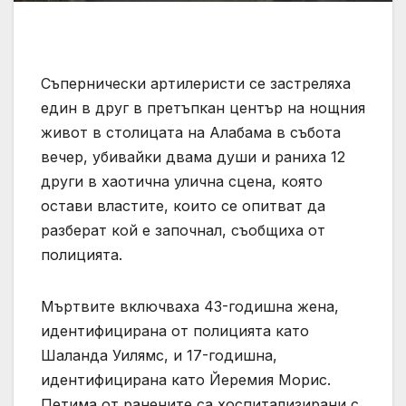
Съпернически артилеристи се застреляха
един в друг в претъпкан център на нощния
живот в столицата на Алабама в събота
вечер, убивайки двама души и раниха 12
други в хаотична улична сцена, която
остави властите, които се опитват да
разберат кой е започнал, съобщиха от
полицията.
Мъртвите включваха 43-годишна жена,
идентифицирана от полицията като
Шаланда Уилямс, и 17-годишна,
идентифицирана като Йеремия Морис.
Петима от ранените са хоспитализирани с