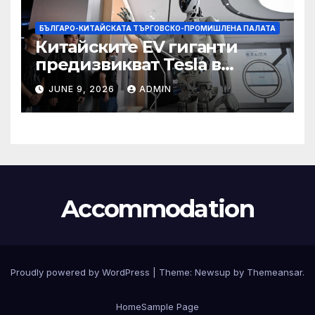
БЪЛГАРО-КИТАЙСКАТА ТЪРГОВСКО-ПРОМИШЛЕНА ПАЛАТА
Китайските EV гиганти
предизвикват Tesla в
надпреварата за
JUNE 9, 2026
ADMIN
комерсиализиране на
хуманоидни роботи
Accommodation
Proudly powered by WordPress
|
Theme:
Newsup
by
Themeansar
.
Home
Sample Page