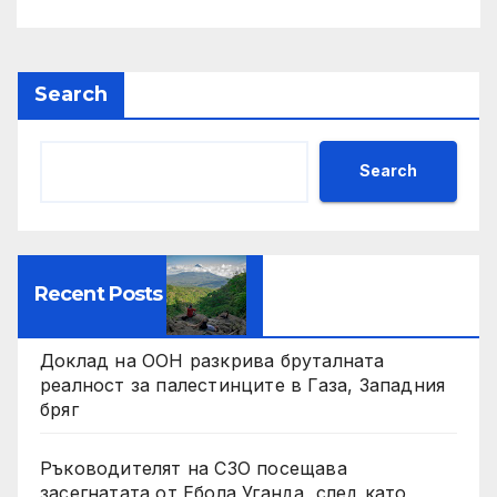
Search
Search
Recent Posts
Доклад на ООН разкрива бруталната
реалност за палестинците в Газа, Западния
бряг
Ръководителят на СЗО посещава
засегнатата от Ебола Уганда, след като