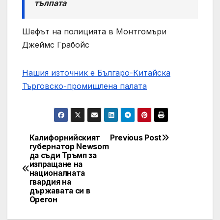
тълпата
Шефът на полицията в Монтгомъри
Джеймс Грабойс
Нашия източник е Българо-Китайска
Търговско-промишлена палaта
Калифорнийският
Previous Post
Post
губернатор Newsom
да съди Тръмп за
navigation
изпращане на
националната
гвардия на
държавата си в
Орегон