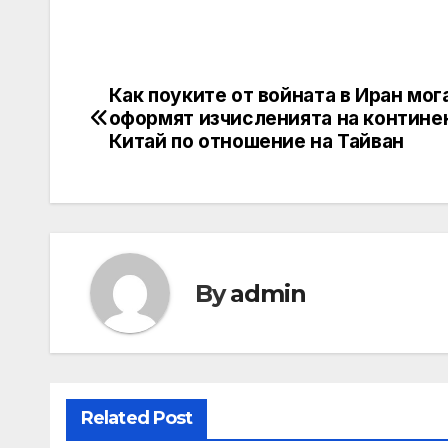
Как поуките от войната в Иран мог
Post
оформят изчисленията на контине
navigation
Китай по отношение на Тайван
By
admin
Related Post