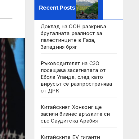
Recent Posts
Доклад на ООН разкрива
бруталната реалност за
палестинците в Газа,
Западния бряг
Ръководителят на СЗО
посещава засегнатата от
Ебола Уганда, след като
вирусът се разпространява
от ДРК
Китайският Хонконг ще
засили бизнес връзките си
със Саудитска Арабия
Китайските EV гиганти