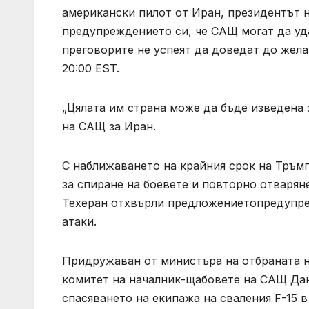
американски пилот от Иран, президентът
предупреждението си, че САЩ могат да уд
преговорите не успеят да доведат до жела
20:00 EST.
„Цялата им страна може да бъде изведена 
на САЩ за Иран.
С наближаването на крайния срок на Тръмп
за спиране на боевете и повторно отварян
Техеран отхвърли предложениетопредупре
атаки.
Придружаван от министъра на отбраната н
комитет на началник-щабовете на САЩ Дан
спасяването на екипажа на сваления F-15 в