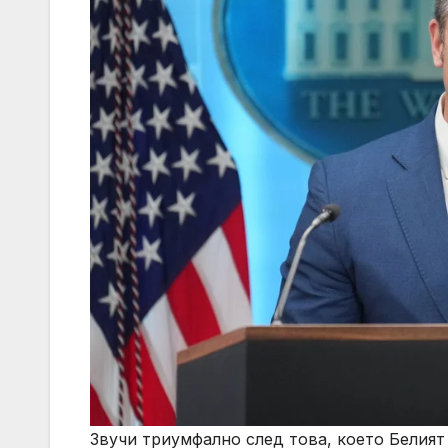
Звучи триумфално след това, което Белият