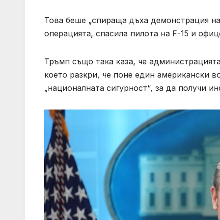
Това беше „спираща дъха демонстрация на 
операцията, спасила пилота на F-15 и офи
Тръмп също така каза, че администрацията
което разкри, че поне един американски в
„националната сигурност“, за да получи и