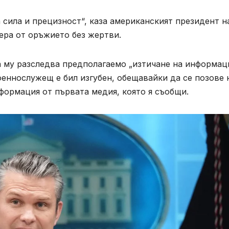
сила и прецизност“, каза американският президент н
цера от оръжието без жертви.
 му разследва предполагаемо „изтичане на информаци
оеннослужещ е бил изгубен, обещавайки да се позове 
нформация от първата медия, която я съобщи.