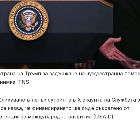
 страна на Тръмп за задържане на чуждестранна помо
Снимка: TNS
ликувано в петък сутринта в X акаунта на Службата 
 се казва, че финансирането ще бъде съкратено от
генция за международно развитие (USAID).