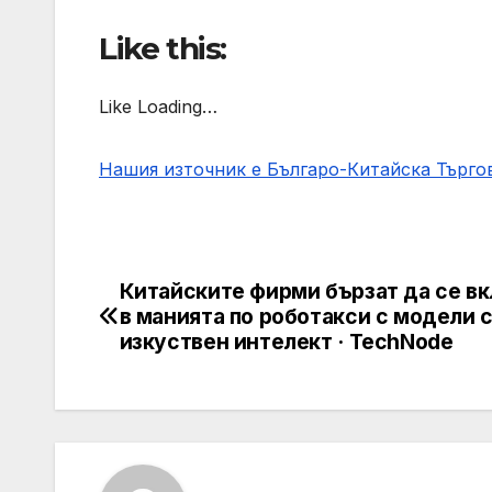
Like this:
Like Loading…
Нашия източник е Българо-Китайска Търг
Китайските фирми бързат да се в
Post
в манията по роботакси с модели 
navigation
изкуствен интелект · TechNode