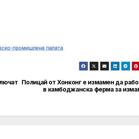
овско-промишлена палaта
ключат
Полицай от Хонконг е измамен да рабо
с
в камбоджанска ферма за изма