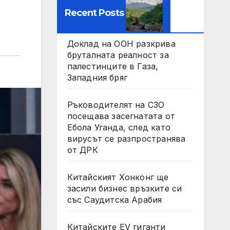
Recent Posts
Доклад на ООН разкрива
бруталната реалност за
палестинците в Газа,
Западния бряг
Ръководителят на СЗО
посещава засегнатата от
Ебола Уганда, след като
вирусът се разпространява
от ДРК
Китайският Хонконг ще
засили бизнес връзките си
със Саудитска Арабия
Китайските EV гиганти