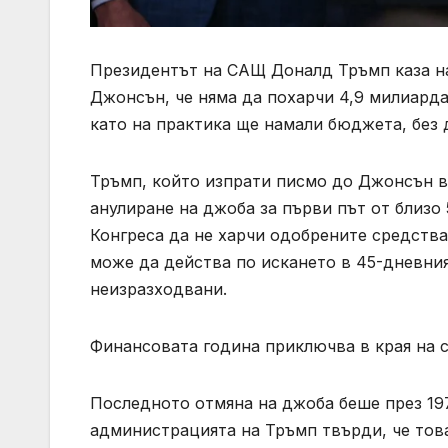
Президентът на САЩ Доналд Тръмп каза н
Джонсън, че няма да похарчи 4,9 милиард
като на практика ще намали бюджета, без 
Тръмп, който изпрати писмо до Джонсън в 
анулиране на джоба за първи път от близо 
Конгреса да не харчи одобрените средства
може да действа по искането в 45-дневния
неизразходвани.
Финансовата година приключва в края на 
Последното отмяна на джоба беше през 19
администрацията на Тръмп твърди, че това