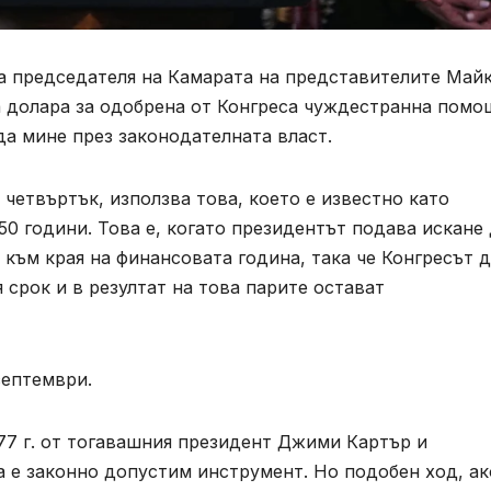
а председателя на Камарата на представителите Май
а долара за одобрена от Конгреса чуждестранна помо
да мине през законодателната власт.
четвъртък, използва това, което е известно като
50 години. Това е, когато президентът подава искане
 към края на финансовата година, така че Конгресът д
 срок и в резултат на това парите остават
септември.
77 г. от тогавашния президент Джими Картър и
 е законно допустим инструмент. Но подобен ход, ак