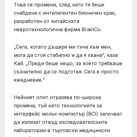
Това се промени, след като тя беше
снабдена с интелигентен бионичен крак,
разработен от китайската
невротехнологична фирма BrainCo.
„Сега, когато дъщеря ми тича към мен,
мога да стоя стабилно и да я хвана“, каза
Кай. „Преди беше нещо, за което трябваше
съзнателно да се подготвя. Сега е просто
ежедневие.“
Нейният опит отразява по-широка
промяна, тъй като технологиите за
интерфейс мозък-компютър (BCI) започват
да излизат отвъд изследователските
лаборатории в търговски медицински