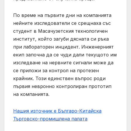
По време на първите дни на компанията
нейните изследователи се срещнаха със
студент в Масачузетския технологичен
институт, който загуби дясната си ръка
при лабораторен инцидент. Инженерният
екип започна да се чуди дали текущото им
изследване на нервните сигнали може да
се приложи за контрол на протезен
крайник. Този единствен въпрос роди
първия невронно контролиран прототип
на компанията.
Нашия източник е Българо-Китайска
Търговско-промишлена палaта