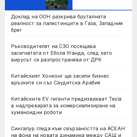
Доклад на ООН разкрива бруталната
реалност за палестинците в Газа, Западния
бряг
Ръководителят на СЗО посещава
засегнатата от Ебола Уганда, след като
вирусът се разпространява от ДРК
Китайският Хонконг ще засили бизнес
връзките си със Саудитска Арабия
Китайските EV гиганти предизвикват Tesla
в надпреварата за комерсиализиране на
хуманоидни роботи
Сингапур гледа към свързаността на АСЕАН
на фона на новата динамика между САЩ и