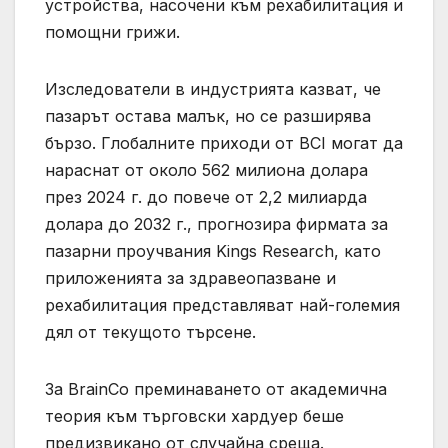
устройства, насочени към рехабилитация и
помощни грижи.
Изследователи в индустрията казват, че
пазарът остава малък, но се разширява
бързо. Глобалните приходи от BCI могат да
нараснат от около 562 милиона долара
през 2024 г. до повече от 2,2 милиарда
долара до 2032 г., прогнозира фирмата за
пазарни проучвания Kings Research, като
приложенията за здравеопазване и
рехабилитация представляват най-големия
дял от текущото търсене.
За BrainCo преминаването от академична
теория към търговски хардуер беше
предизвикано от случайна среща.