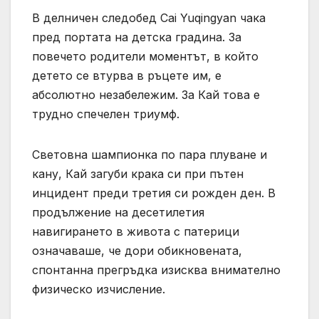
В делничен следобед Cai Yuqingyan чака
пред портата на детска градина. За
повечето родители моментът, в който
детето се втурва в ръцете им, е
абсолютно незабележим. За Кай това е
трудно спечелен триумф.
Световна шампионка по пара плуване и
кану, Кай загуби крака си при пътен
инцидент преди третия си рожден ден. В
продължение на десетилетия
навигирането в живота с патерици
означаваше, че дори обикновената,
спонтанна прегръдка изисква внимателно
физическо изчисление.