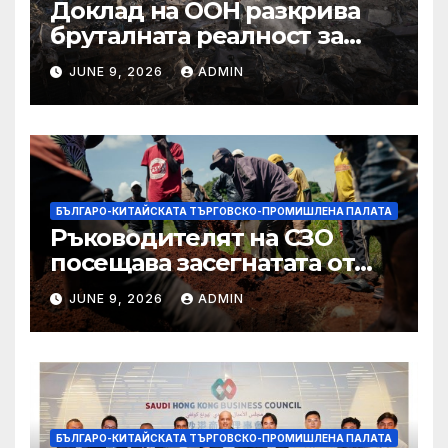
Доклад на ООН разкрива
бруталната реалност за
палестинците в Газа,
JUNE 9, 2026
ADMIN
Западния бряг
БЪЛГАРО-КИТАЙСКАТА ТЪРГОВСКО-ПРОМИШЛЕНА ПАЛАТА
Ръководителят на СЗО
посещава засегнатата от
Ебола Уганда, след като
JUNE 9, 2026
ADMIN
вирусът се разпространява
от ДРК
БЪЛГАРО-КИТАЙСКАТА ТЪРГОВСКО-ПРОМИШЛЕНА ПАЛАТА