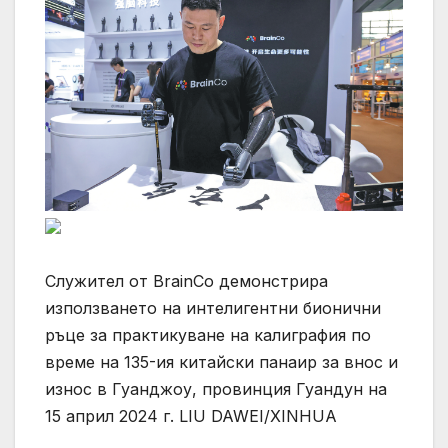
Служител от BrainCo демонстрира
използването на интелигентни бионични
ръце за практикуване на калиграфия по
време на 135-ия китайски панаир за внос и
износ в Гуанджоу, провинция Гуандун на
15 април 2024 г. LIU DAWEI/XINHUA