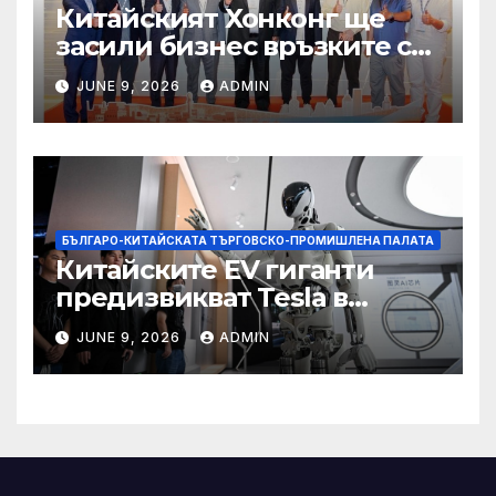
Китайският Хонконг ще
засили бизнес връзките си
със Саудитска Арабия
JUNE 9, 2026
ADMIN
БЪЛГАРО-КИТАЙСКАТА ТЪРГОВСКО-ПРОМИШЛЕНА ПАЛАТА
Китайските EV гиганти
предизвикват Tesla в
надпреварата за
JUNE 9, 2026
ADMIN
комерсиализиране на
хуманоидни роботи