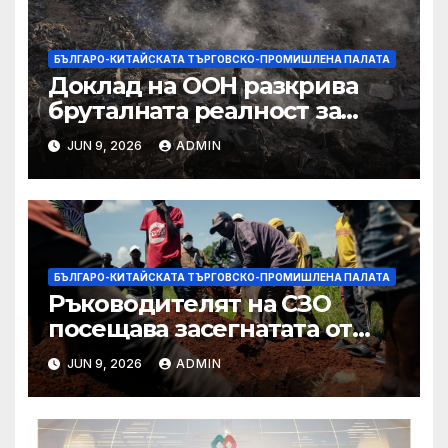
БЪЛГАРО-КИТАЙСКАТА ТЪРГОВСКО-ПРОМИШЛЕНА ПАЛАТА
Доклад на ООН разкрива
бруталната реалност за
палестинците в Газа,
JUN 9, 2026
ADMIN
Западния бряг
БЪЛГАРО-КИТАЙСКАТА ТЪРГОВСКО-ПРОМИШЛЕНА ПАЛАТА
Ръководителят на СЗО
посещава засегнатата от
Ебола Уганда, след като
JUN 9, 2026
ADMIN
вирусът се разпространява
от ДРК