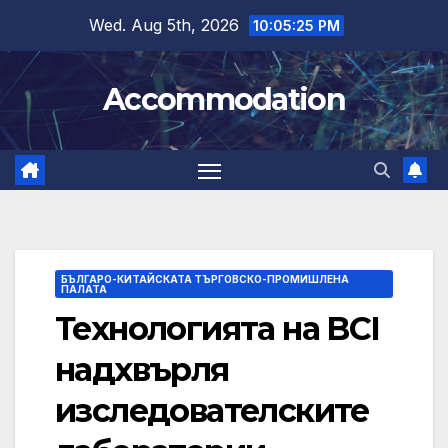
Skip
Wed. Aug 5th, 2026
10:05:26 PM
to
content
Accommodation
БЪЛГАРО-КИТАЙСКАТА ТЪРГОВСКО-ПРОМИШЛЕНА
ПАЛАТА
Технологията на BCI
надхвърля
изследователските