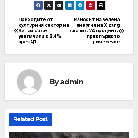
Приходите от
Износът на зелена
Post
културния сектор на
енергия на Xizang
Китай са се
скочи с 24 процента
navigation
увеличили с 6,4%
през първото
през Q1
тримесечие
By
admin
Related Post