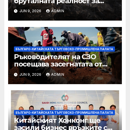
бруталната реалност за
палестинците в Газа,
JUN 9, 2026
ADMIN
Западния бряг
БЪЛГАРО-КИТАЙСКАТА ТЪРГОВСКО-ПРОМИШЛЕНА ПАЛАТА
Ръководителят на СЗО
посещава засегнатата от
Ебола Уганда, след като
JUN 9, 2026
ADMIN
вирусът се разпространява
от ДРК
БЪЛГАРО-КИТАЙСКАТА ТЪРГОВСКО-ПРОМИШЛЕНА ПАЛАТА
Китайският Хонконг ще
засили бизнес връзките си