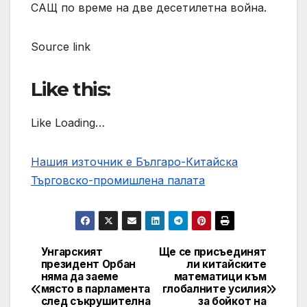
САЩ по време на две десетилетна война.
Source link
Like this:
Like Loading…
Нашия източник е Българо-Китайска
Търговско-промишлена палaта
Унгарският
Ще се присъединят
Post
президент Орбан
ли китайските
няма да заеме
математици към
navigation
място в парламента
глобалните усилия
след съкрушителна
за бойкот на