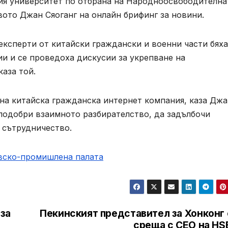
ия университет по отбрана на Народноосвободителна
ото Джан Сяоганг на онлайн брифинг за новини.
експерти от китайски граждански и военни части бяха
и и се проведоха дискусии за укрепване на
аза той.
на китайска гражданска интернет компания, каза Джа
 подобри взаимното разбирателство, да задълбочи
 сътрудничество.
овско-промишлена палaта
 за
Пекинският представител за Хонконг 
среща с CEO на HS