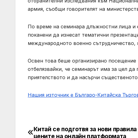
отбранителни изследвания към Националн
армия, съобщи говорителят на министерств
По време на семинара длъжностни лица и 
поканени да изнесат тематични презентаци
международното военно сътрудничество, к
Освен това беше организирано посещение 
отбелязвайки, че семинарът има за цел да
приятелството и да насърчи същественото
Нашия източник е Българо-Китайска Търг
Китай се подготвя за нови правила
Post
цените на онлайн платформата