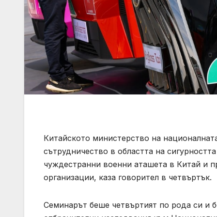
Китайското министерство на националнат
сътрудничество в областта на сигурността
чуждестранни военни аташета в Китай и п
организации, каза говорител в четвъртък.
Семинарът беше четвъртият по рода си и 