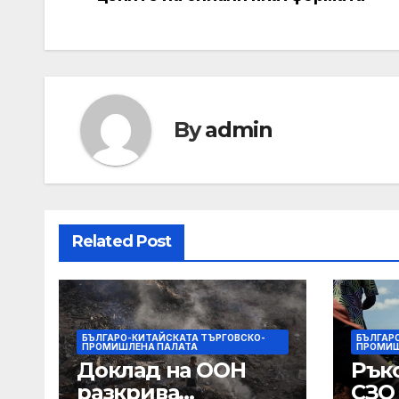
navigation
By
admin
Related Post
БЪЛГАРО-КИТАЙСКАТА ТЪРГОВСКО-
БЪЛГАР
ПРОМИШЛЕНА ПАЛАТА
ПРОМИШ
Доклад на ООН
Рък
разкрива
СЗО