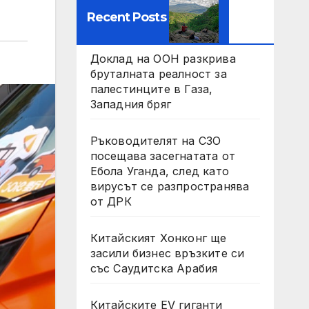
Recent Posts
Доклад на ООН разкрива
бруталната реалност за
палестинците в Газа,
Западния бряг
Ръководителят на СЗО
посещава засегнатата от
Ебола Уганда, след като
вирусът се разпространява
от ДРК
Китайският Хонконг ще
засили бизнес връзките си
със Саудитска Арабия
Китайските EV гиганти