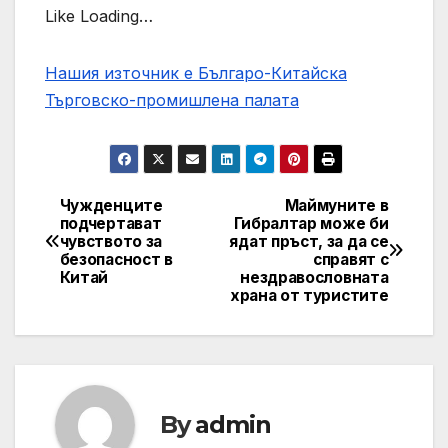
Like Loading…
Нашия източник е Българо-Китайска
Търговско-промишлена палaта
Чужденците
Маймуните в
Post
подчертават
Гибралтар може би
чувството за
ядат пръст, за да се
navigation
безопасност в
справят с
Китай
нездравословната
храна от туристите
By
admin