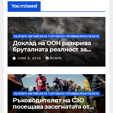
You missed
БЪЛГАРО-КИТАЙСКАТА ТЪРГОВСКО-ПРОМИШЛЕНА ПАЛАТА
Доклад на ООН разкрива
бруталната реалност за
палестинците в Газа,
JUNE 9, 2026
ADMIN
Западния бряг
БЪЛГАРО-КИТАЙСКАТА ТЪРГОВСКО-ПРОМИШЛЕНА ПАЛАТА
Ръководителят на СЗО
посещава засегнатата от
Ебола Уганда, след като