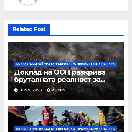
Related Post
БЪЛГАРО-КИТАЙСКАТА ТЪРГОВСКО-ПРОМИШЛЕНА ПАЛАТА
Доклад на ООН разкрива
бруталната реалност за
палестинците в Газа,
JUN 9, 2026
ADMIN
Западния бряг
БЪЛГАРО-КИТАЙСКАТА ТЪРГОВСКО-ПРОМИШЛЕНА ПАЛАТА