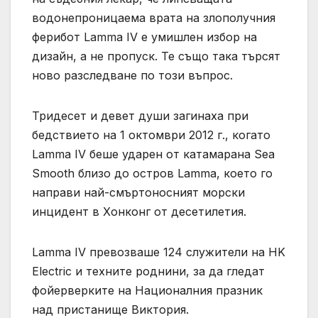
водонепроницаема врата на злополучния
ферибот Lamma IV е умишлен избор на
дизайн, а не пропуск. Те също така търсят
ново разследване по този въпрос.
Тридесет и девет души загинаха при
бедствието на 1 октомври 2012 г., когато
Lamma IV беше ударен от катамарана Sea
Smooth близо до остров Lamma, което го
направи най-смъртоносният морски
инцидент в Хонконг от десетилетия.
Lamma IV превозваше 124 служители на HK
Electric и техните роднини, за да гледат
фойерверките на Националния празник
над пристанище Виктория.