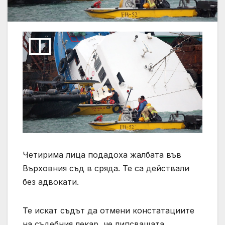
Четирима лица подадоха жалбата във
Върховния съд в сряда. Те са действали
без адвокати.
Те искат съдът да отмени констатациите
на съдебния лекар, че липсващата