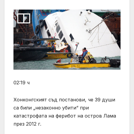
02:19 ч
Хонконгският съд постанови, че 39 души
са били „незаконно убити“ при
катастрофата на ферибот на остров Лама
през 2012 г.