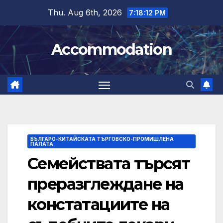
Skip
Thu. Aug 6th, 2026
7:18:13 PM
to
content
Accommodation
БЪЛГАРО-КИТАЙСКАТА ТЪРГОВСКО-ПРОМИШЛЕНА
ПАЛАТА
Семействата търсят
преразглеждане на
констатациите на