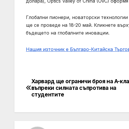
долара), Optics Valley of China (OVC) оформ
Глобални пионери, новаторски технологии 
ще се проведе на 18-20 май. Кликнете вър
бъдещето на глобалните иновации.
Нашия източник е Българо-Китайска Търг
Харвард ще ограничи броя на A-кла
Post
въпреки силната съпротива на
navigation
студентите