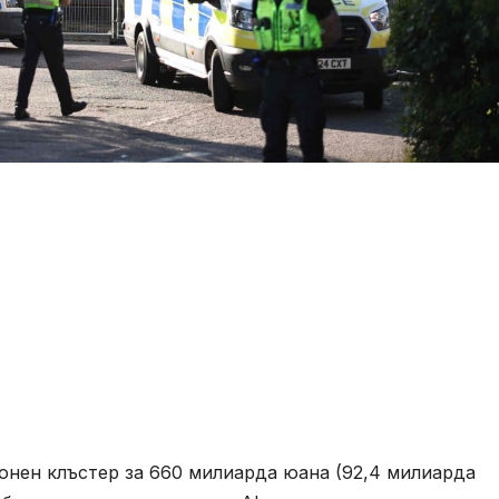
онен клъстер за 660 милиарда юана (92,4 милиарда