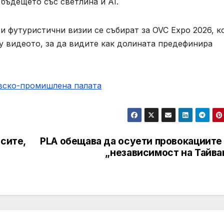
я бъдещето със светлина и AI.
и футуристични визии се събират за OVC Expo 2026, к
ху видеото, за да видите как долината предефинира
овско-промишлена палaта
сите,
PLA обещава да осуети провокациите 
„независимост на Тайва