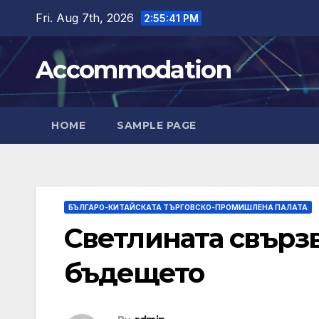
Skip
Fri. Aug 7th, 2026
2:55:42 PM
to
content
Accommodation
HOME
SAMPLE PAGE
БЪЛГАРО-КИТАЙСКАТА ТЪРГОВСКО-ПРОМИШЛЕНА ПАЛАТА
Светлината свързв
бъдещето