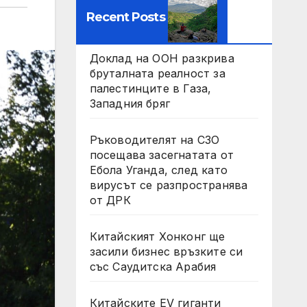
Recent Posts
Доклад на ООН разкрива
бруталната реалност за
палестинците в Газа,
Западния бряг
Ръководителят на СЗО
посещава засегнатата от
Ебола Уганда, след като
вирусът се разпространява
от ДРК
Китайският Хонконг ще
засили бизнес връзките си
със Саудитска Арабия
Китайските EV гиганти