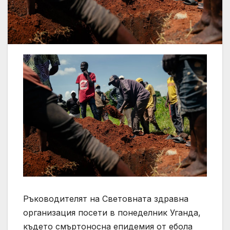
Ръководителят на Световната здравна
организация посети в понеделник Уганда,
където смъртоносна епидемия от ебола