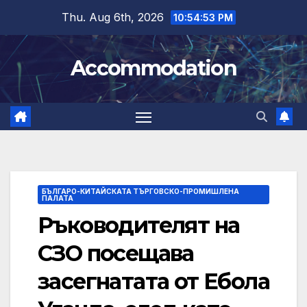
Skip
Thu. Aug 6th, 2026
10:54:54 PM
to
content
Accommodation
БЪЛГАРО-КИТАЙСКАТА ТЪРГОВСКО-ПРОМИШЛЕНА
ПАЛАТА
Ръководителят на
СЗО посещава
засегнатата от Ебола