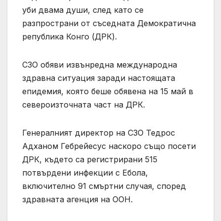
уби двама души, след като се
разпространи от съседната Демократична
република Конго (ДРК).
СЗО обяви извънредна международна
здравна ситуация заради настоящата
епидемия, която беше обявена на 15 май в
североизточната част на ДРК.
Генералният директор на СЗО Тедрос
Адханом Гебрейесус наскоро също посети
ДРК, където са регистрирани 515
потвърдени инфекции с Ебола,
включително 91 смъртни случая, според
здравната агенция на ООН.