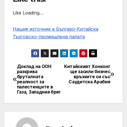
Like Loading…
Нашия източник е Българо-Китайска
Търговско-промишлена палaта
Доклад на ООН
Китайският Хонконг
Post
разкрива
ще засили бизнес
бруталната
връзките си със
navigation
реалност за
Саудитска Арабия
палестинците в
Газа, Западния бряг