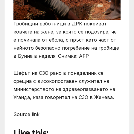
Гробищни работници в ДРК покриват
ковчега на жена, за която се подозира, че
е починала от ебола, с пръст като част от
нейното безопасно погребение на гробище
в Буниа в неделя. Снимка: AFP
Шефът на СЗО рано в понеделник се
срещна с високопоставен служител на
министерството на здравеопазването на
Уганда, каза говорител на СЗО в Женева.
Source link
Like this: