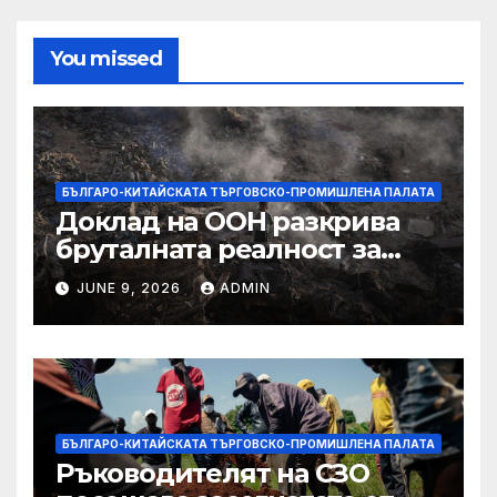
You missed
БЪЛГАРО-КИТАЙСКАТА ТЪРГОВСКО-ПРОМИШЛЕНА ПАЛАТА
Доклад на ООН разкрива
бруталната реалност за
палестинците в Газа,
JUNE 9, 2026
ADMIN
Западния бряг
БЪЛГАРО-КИТАЙСКАТА ТЪРГОВСКО-ПРОМИШЛЕНА ПАЛАТА
Ръководителят на СЗО