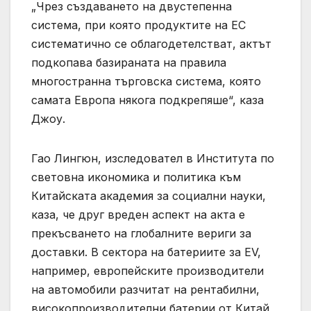
„Чрез създаването на двустепенна
система, при която продуктите на ЕС
систематично се облагодетелстват, актът
подкопава базираната на правила
многостранна търговска система, която
самата Европа някога подкрепяше“, каза
Джоу.
Гао Лингюн, изследовател в Института по
световна икономика и политика към
Китайската академия за социални науки,
каза, че друг вреден аспект на акта е
прекъсването на глобалните вериги за
доставки. В сектора на батериите за EV,
например, европейските производители
на автомобили разчитат на рентабилни,
високопроизводителни батерии от Китай,