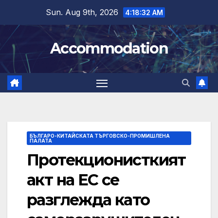
Skip
Sun. Aug 9th, 2026
4:18:33 AM
to
content
Accommodation
БЪЛГАРО-КИТАЙСКАТА ТЪРГОВСКО-ПРОМИШЛЕНА
ПАЛАТА
Протекционисткият
акт на ЕС се
разглежда като