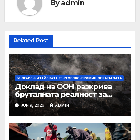
By
admin
Related Post
БЪЛГАРО-КИТАЙСКАТА ТЪРГОВСКО-ПРОМИШЛЕНА ПАЛАТА
Доклад на ООН разкрива
бруталната реалност за
палестинците в Газа,
JUN 9, 2026
ADMIN
Западния бряг