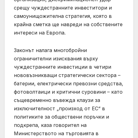
срещу чуждестранните инвеститори и
самоунищожителна стратегия, която в
крайна сметка ще навреди на собствените
интереси на Европа.
Законът налага многобройни
ограничителни изисквания върху
чуждестранните инвестиции в четири
нововъзникващи стратегически сектора –
батерии, електрически превозни средства,
фотоволтаици и критични суровини – като
същевременно въвежда клаузи за
изключителност „произход от ЕС“ в
политиките за обществени поръчки и
подкрепа, каза говорител на
Министерството на търговията в