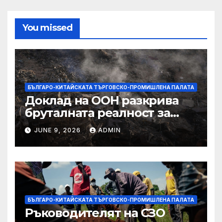
You missed
БЪЛГАРО-КИТАЙСКАТА ТЪРГОВСКО-ПРОМИШЛЕНА ПАЛАТА
Доклад на ООН разкрива
бруталната реалност за
палестинците в Газа,
JUNE 9, 2026
ADMIN
Западния бряг
БЪЛГАРО-КИТАЙСКАТА ТЪРГОВСКО-ПРОМИШЛЕНА ПАЛАТА
Ръководителят на СЗО