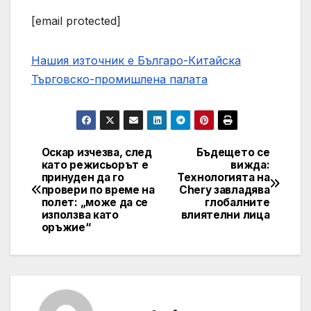
[email protected]
Нашия източник е Българо-Китайска
Търговско-промишлена палaта
Оскар изчезва, след
Бъдещето се
Post
като режисьорът е
вижда:
принуден да го
Технологията на
navigation
провери по време на
Chery завладява
полет: „може да се
глобалните
използва като
влиятелни лица
оръжие“