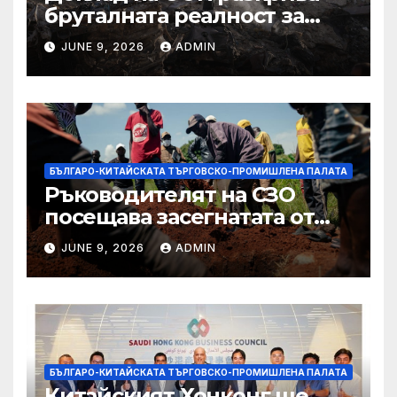
бруталната реалност за
палестинците в Газа,
JUNE 9, 2026
ADMIN
Западния бряг
БЪЛГАРО-КИТАЙСКАТА ТЪРГОВСКО-ПРОМИШЛЕНА ПАЛАТА
Ръководителят на СЗО
посещава засегнатата от
Ебола Уганда, след като
JUNE 9, 2026
ADMIN
вирусът се разпространява
от ДРК
БЪЛГАРО-КИТАЙСКАТА ТЪРГОВСКО-ПРОМИШЛЕНА ПАЛАТА
Китайският Хонконг ще