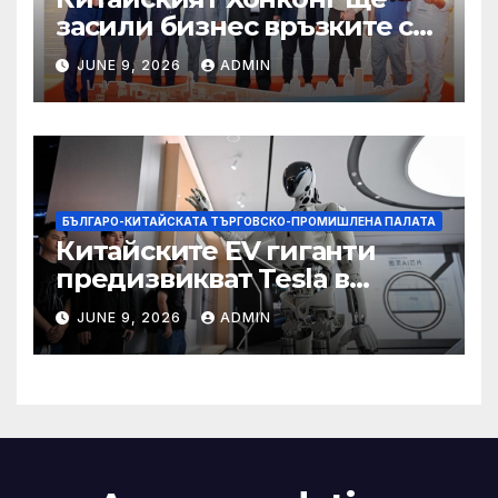
засили бизнес връзките си
със Саудитска Арабия
JUNE 9, 2026
ADMIN
БЪЛГАРО-КИТАЙСКАТА ТЪРГОВСКО-ПРОМИШЛЕНА ПАЛАТА
Китайските EV гиганти
предизвикват Tesla в
надпреварата за
JUNE 9, 2026
ADMIN
комерсиализиране на
хуманоидни роботи