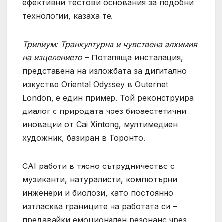
ефективни тестови основания за подобни
технологии, казаха те.
Трилиум: Транкултурна и чувствена алхимия
на изцелението
– Потапяща инсталация,
представена на изложбата за дигитално
изкуство Oriental Odyssey в Outernet
London, е един пример. Той реконструира
диалог с природата чрез биоаестетични
иновации от Cai Xintong, мултимедиен
художник, базиран в Торонто.
CAI работи в тясно сътрудничество с
музиканти, натуралисти, компютърни
инженери и биолози, като постоянно
изтласква границите на работата си –
предавайки емоционален резонанс чрез