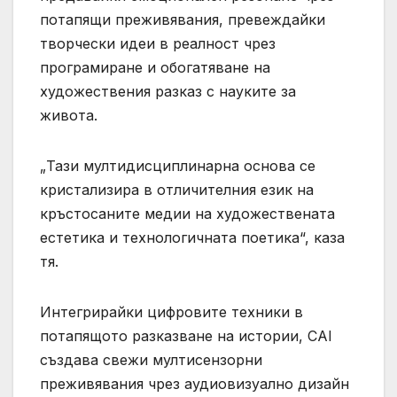
потапящи преживявания, превеждайки
творчески идеи в реалност чрез
програмиране и обогатяване на
художествения разказ с науките за
живота.
„Тази мултидисциплинарна основа се
кристализира в отличителния език на
кръстосаните медии на художествената
естетика и технологичната поетика“, каза
тя.
Интегрирайки цифровите техники в
потапящото разказване на истории, CAI
създава свежи мултисензорни
преживявания чрез аудиовизуално дизайн