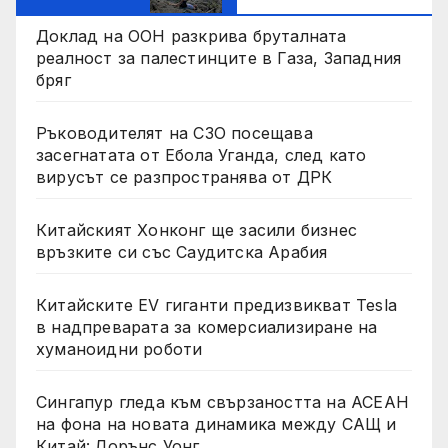
Доклад на ООН разкрива бруталната
реалност за палестинците в Газа, Западния
бряг
Ръководителят на СЗО посещава
засегнатата от Ебола Уганда, след като
вирусът се разпространява от ДРК
Китайският Хонконг ще засили бизнес
връзките си със Саудитска Арабия
Китайските EV гиганти предизвикват Tesla
в надпреварата за комерсиализиране на
хуманоидни роботи
Сингапур гледа към свързаността на АСЕАН
на фона на новата динамика между САЩ и
Китай: Лорънс Уонг