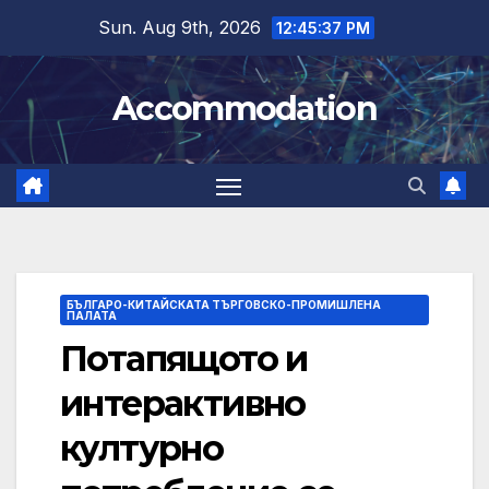
Skip
Sun. Aug 9th, 2026
12:45:38 PM
to
content
Accommodation
БЪЛГАРО-КИТАЙСКАТА ТЪРГОВСКО-ПРОМИШЛЕНА
ПАЛАТА
Потапящото и
интерактивно
културно