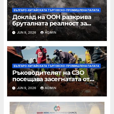
БЪЛГАРО-КИТАЙСКАТА ТЪРГОВСКО-ПРОМИШЛЕНА ПАЛАТА
Доклад на ООН разкрива
бруталната реалност за
палестинците в Газа,
JUN 9, 2026
ADMIN
Западния бряг
БЪЛГАРО-КИТАЙСКАТА ТЪРГОВСКО-ПРОМИШЛЕНА ПАЛАТА
Ръководителят на СЗО
посещава засегнатата от
Ебола Уганда, след като
JUN 9, 2026
ADMIN
вирусът се разпространява
от ДРК