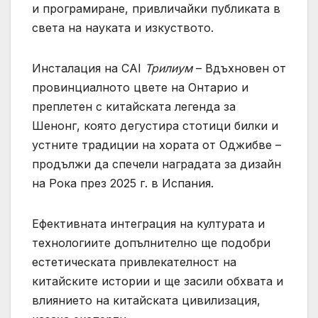
и програмиране, привличайки публиката в
света на науката и изкуството.
Инсталация на CAI
Трилиум
– Вдъхновен от
провинциалното цвете на Онтарио и
преплетен с китайската легенда за
Шенонг, която дегустира стотици билки и
устните традиции на хората от Оджибве –
продължи да спечели наградата за дизайн
на Рока през 2025 г. в Испания.
Ефективната интеграция на културата и
технологиите допълнително ще подобри
естетическата привлекателност на
китайските истории и ще засили обхвата и
влиянието на китайската цивилизация,