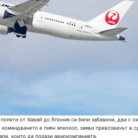
полети от Хавай до Япония са били забавени, два с о
 в командването е пиян алкохол, заяви превозвачът в с
али, които да порази авиокомпанията.