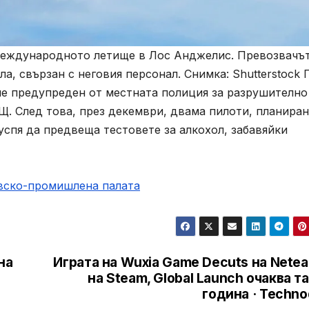
 международното летище в Лос Анджелис. Превозвачът
ла, свързан с неговия персонал. Снимка: Shutterstock 
ше предупреден от местната полиция за разрушително
АЩ. След това, през декември, двама пилоти, планиран
успя да предвеща тестовете за алкохол, забавяйки
овско-промишлена палaта
на
Играта на Wuxia Game Decuts на Nete
на Steam, Global Launch очаква т
година · Techn