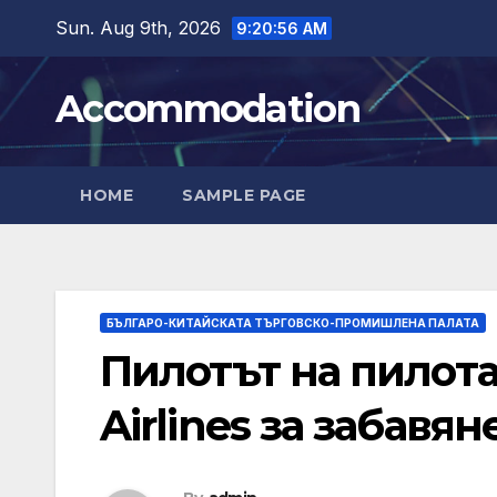
Skip
Sun. Aug 9th, 2026
9:20:57 AM
to
content
Accommodation
HOME
SAMPLE PAGE
БЪЛГАРО-КИТАЙСКАТА ТЪРГОВСКО-ПРОМИШЛЕНА ПАЛАТА
Пилотът на пилота
Airlines за забавян