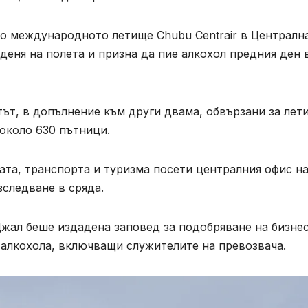
до международното летище Chubu Centrair в Централн
 деня на полета и призна да пие алкохол предния ден 
ът, в допълнение към други двама, обвързани за лет
 около 630 пътници.
ата, транспорта и туризма посети централния офис н
зследване в сряда.
Джал беше издадена заповед за подобряване на бизне
 алкохола, включващи служителите на превозвача.