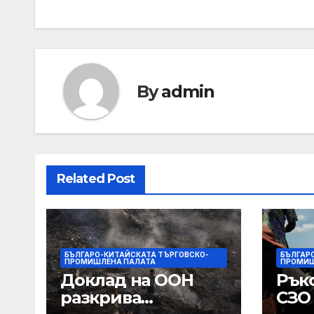
By
admin
Related Post
БЪЛГАРО-КИТАЙСКАТА ТЪРГОВСКО-
БЪЛГАР
ПРОМИШЛЕНА ПАЛАТА
ПРОМИШ
Доклад на ООН
Рък
разкрива
СЗО