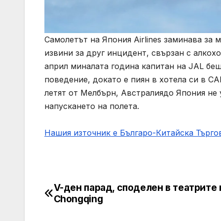
Самолетът на Япония Airlines заминава за
извини за друг инцидент, свързан с алкохо
април миналата година капитан на JAL бе
поведение, докато е пиян в хотела си в С
летят от Мелбърн, Австралиядо Япония не 
напускането на полета.
Нашия източник е Българо-Китайска Търг
V-ден парад, споделен в театрите 
Post
Chongqing
navigation