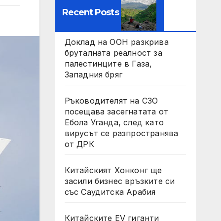
Recent Posts
Доклад на ООН разкрива
бруталната реалност за
палестинците в Газа,
Западния бряг
Ръководителят на СЗО
посещава засегнатата от
Ебола Уганда, след като
вирусът се разпространява
от ДРК
Китайският Хонконг ще
засили бизнес връзките си
със Саудитска Арабия
Китайските EV гиганти