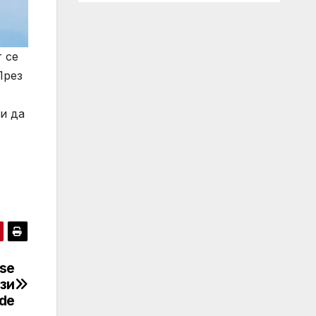
 се
През
и да
ase
ази
ode