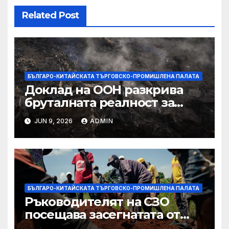
Related Post
БЪЛГАРО-КИТАЙСКАТА ТЪРГОВСКО-ПРОМИШЛЕНА ПАЛАТА
Доклад на ООН разкрива
бруталната реалност за
палестинците в Газа,
JUN 9, 2026
ADMIN
Западния бряг
БЪЛГАРО-КИТАЙСКАТА ТЪРГОВСКО-ПРОМИШЛЕНА ПАЛАТА
Ръководителят на СЗО
посещава засегнатата от
Ебола Уганда, след като