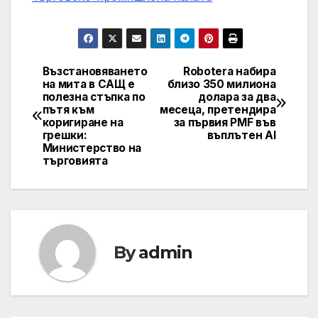
Възстановяването
Robotera набира
Post
на мита в САЩ е
близо 350 милиона
полезна стъпка по
долара за два
navigation
пътя към
месеца, претендира
коригиране на
за първия PMF във
грешки:
въплътен AI
Министерство на
търговията
By
admin