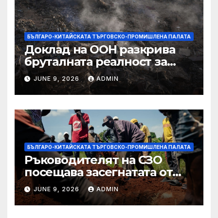
БЪЛГАРО-КИТАЙСКАТА ТЪРГОВСКО-ПРОМИШЛЕНА ПАЛАТА
Доклад на ООН разкрива
бруталната реалност за
палестинците в Газа,
JUNE 9, 2026
ADMIN
Западния бряг
БЪЛГАРО-КИТАЙСКАТА ТЪРГОВСКО-ПРОМИШЛЕНА ПАЛАТА
Ръководителят на СЗО
посещава засегнатата от
Ебола Уганда, след като
JUNE 9, 2026
ADMIN
вирусът се разпространява
от ДРК