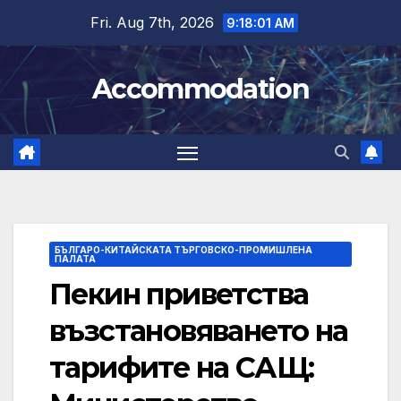
Skip
Fri. Aug 7th, 2026
9:18:02 AM
to
content
Accommodation
БЪЛГАРО-КИТАЙСКАТА ТЪРГОВСКО-ПРОМИШЛЕНА
ПАЛАТА
Пекин приветства
възстановяването на
тарифите на САЩ: