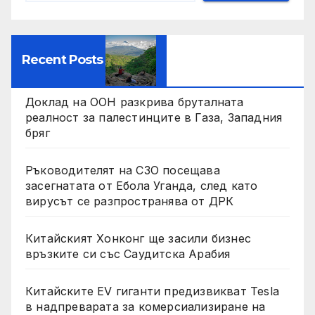
Recent Posts
Доклад на ООН разкрива бруталната
реалност за палестинците в Газа, Западния
бряг
Ръководителят на СЗО посещава
засегнатата от Ебола Уганда, след като
вирусът се разпространява от ДРК
Китайският Хонконг ще засили бизнес
връзките си със Саудитска Арабия
Китайските EV гиганти предизвикват Tesla
в надпреварата за комерсиализиране на