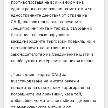
противопоставя на всички форми на
едностранно повишаване на митата и че
едностранните действия от страна на
САЩ, включително така наречените
„реципрочни“ мита и тарифи, свързани с
фентанил, не само нарушават
международните търговски правила, но и
противоречат на вътрешното
законодателство на Съединените щати и
не обслужват интересите на никоя страна.
„Последният ход на САЩ за
възстановяване на митата бележи
положителна стъпка към коригиране на
погрешните им практики“, каза той,
добавяйки, че митата се събират директно
от американските митници от