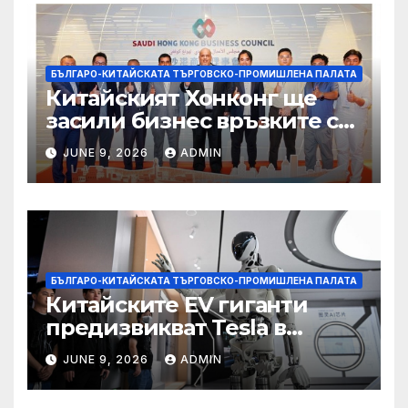
БЪЛГАРО-КИТАЙСКАТА ТЪРГОВСКО-ПРОМИШЛЕНА ПАЛАТА
Китайският Хонконг ще
засили бизнес връзките си
със Саудитска Арабия
JUNE 9, 2026
ADMIN
БЪЛГАРО-КИТАЙСКАТА ТЪРГОВСКО-ПРОМИШЛЕНА ПАЛАТА
Китайските EV гиганти
предизвикват Tesla в
надпреварата за
JUNE 9, 2026
ADMIN
комерсиализиране на
хуманоидни роботи