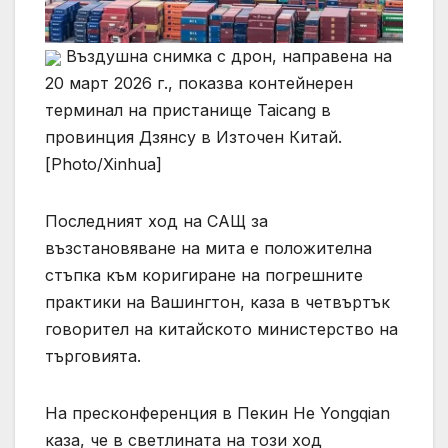
Въздушна снимка с дрон, направена на
20 март 2026 г., показва контейнерен
терминал на пристанище Taicang в
провинция Дзянсу в Източен Китай.
[Photo/Xinhua]
Последният ход на САЩ за
възстановяване на мита е положителна
стъпка към коригиране на погрешните
практики на Вашингтон, каза в четвъртък
говорител на китайското министерство на
търговията.
На пресконференция в Пекин He Yongqian
каза, че в светлината на този ход