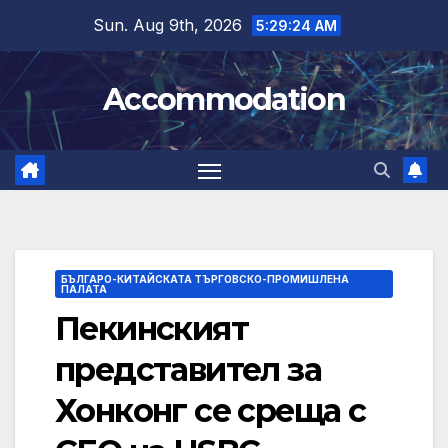
Skip
Sun. Aug 9th, 2026
5:29:25 AM
to
content
Accommodation
БЪЛГАРО-КИТАЙСКАТА ТЪРГОВСКО-ПРОМИШЛЕНА
ПАЛАТА
Пекинският
представител за
Хонконг се среща с