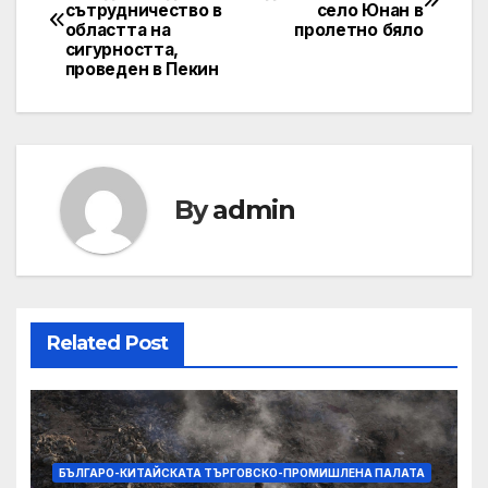
сътрудничество в
село Юнан в
navigation
областта на
пролетно бяло
сигурността,
проведен в Пекин
By
admin
Related Post
БЪЛГАРО-КИТАЙСКАТА ТЪРГОВСКО-ПРОМИШЛЕНА ПАЛАТА