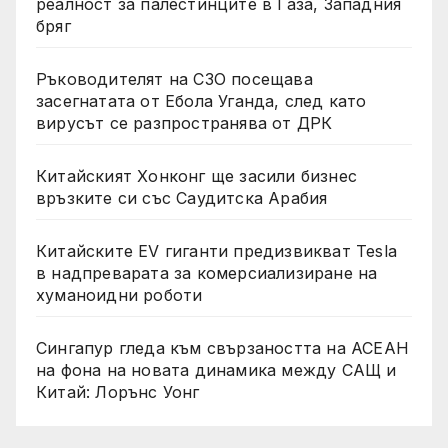
реалност за палестинците в Газа, Западния
бряг
Ръководителят на СЗО посещава
засегнатата от Ебола Уганда, след като
вирусът се разпространява от ДРК
Китайският Хонконг ще засили бизнес
връзките си със Саудитска Арабия
Китайските EV гиганти предизвикват Tesla
в надпреварата за комерсиализиране на
хуманоидни роботи
Сингапур гледа към свързаността на АСЕАН
на фона на новата динамика между САЩ и
Китай: Лорънс Уонг