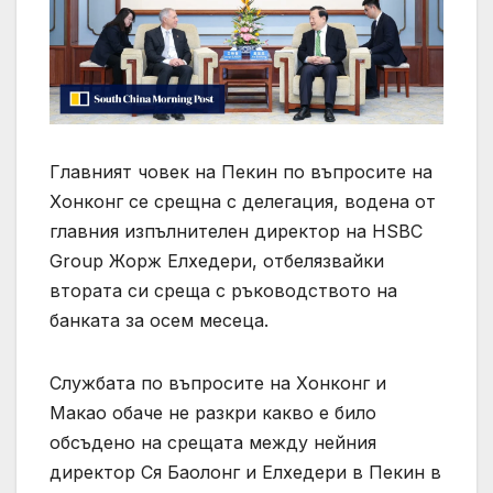
Главният човек на Пекин по въпросите на
Хонконг се срещна с делегация, водена от
главния изпълнителен директор на HSBC
Group Жорж Елхедери, отбелязвайки
втората си среща с ръководството на
банката за осем месеца.
Службата по въпросите на Хонконг и
Макао обаче не разкри какво е било
обсъдено на срещата между нейния
директор Ся Баолонг и Елхедери в Пекин в