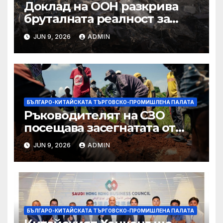
Доклад на ООН разкрива
бруталната реалност за
палестинците в Газа,
JUN 9, 2026
ADMIN
Западния бряг
БЪЛГАРО-КИТАЙСКАТА ТЪРГОВСКО-ПРОМИШЛЕНА ПАЛАТА
Ръководителят на СЗО
посещава засегнатата от
Ебола Уганда, след като
JUN 9, 2026
ADMIN
вирусът се разпространява
от ДРК
БЪЛГАРО-КИТАЙСКАТА ТЪРГОВСКО-ПРОМИШЛЕНА ПАЛАТА