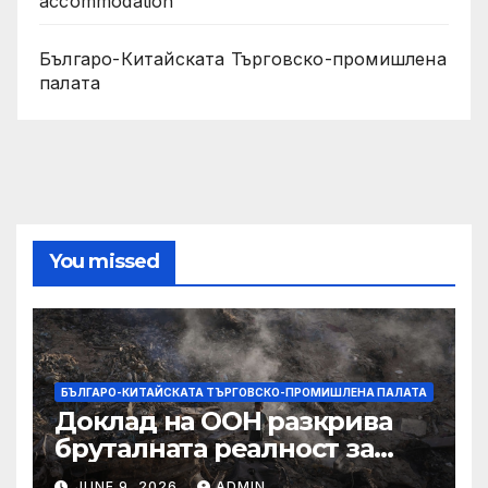
accommodation
Българо-Китайската Търговско-промишлена
палата
You missed
БЪЛГАРО-КИТАЙСКАТА ТЪРГОВСКО-ПРОМИШЛЕНА ПАЛАТА
Доклад на ООН разкрива
бруталната реалност за
палестинците в Газа,
JUNE 9, 2026
ADMIN