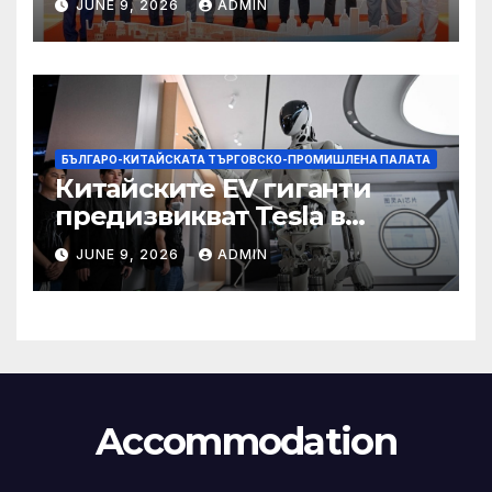
JUNE 9, 2026
ADMIN
БЪЛГАРО-КИТАЙСКАТА ТЪРГОВСКО-ПРОМИШЛЕНА ПАЛАТА
Китайските EV гиганти
предизвикват Tesla в
надпреварата за
JUNE 9, 2026
ADMIN
комерсиализиране на
хуманоидни роботи
Accommodation