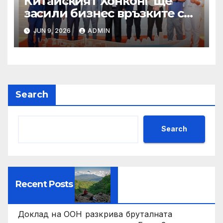
Китайският Хонконг ще
засили бизнес връзките си
със Саудитска Арабия
JUN 9, 2026
ADMIN
Search
Search
Recent Posts
Доклад на ООН разкрива бруталната