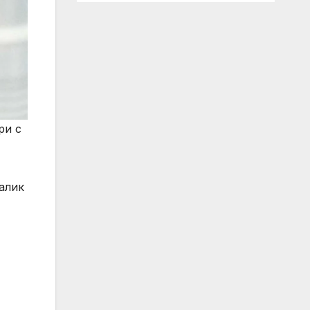
ри с
алик