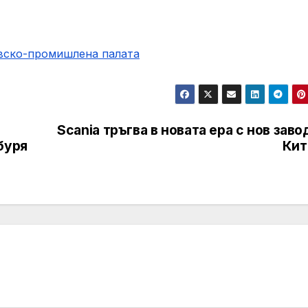
овско-промишлена палaта
Scania тръгва в новата ера с нов заво
буря
Кит