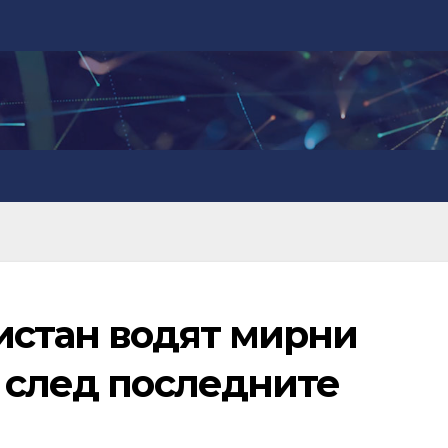
истан водят мирни
р след последните