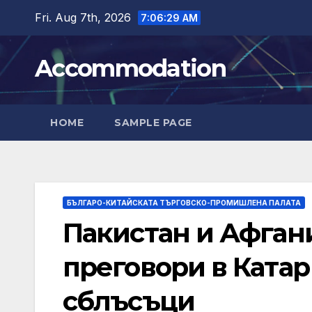
Skip
Fri. Aug 7th, 2026
7:06:31 AM
to
content
Accommodation
HOME
SAMPLE PAGE
БЪЛГАРО-КИТАЙСКАТА ТЪРГОВСКО-ПРОМИШЛЕНА ПАЛАТА
Пакистан и Афган
преговори в Ката
сблъсъци