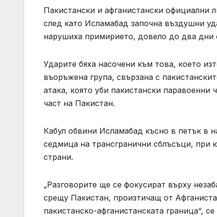
Пакистански и афганистански официални л
след като Исламабад започна въздушни уда
нарушиха примирието, довело до два дни 
Ударите бяха насочени към това, което изт
въоръжена група, свързана с пакистанскит
атака, която уби пакистански паравоенни 
част на Пакистан.
Кабул обвини Исламабад късно в петък в н
седмица на трансгранични сблъсъци, при к
страни.
„Разговорите ще се фокусират върху незаб
срещу Пакистан, произтичащ от Афганистан
пакистанско-афганистанската граница“, се