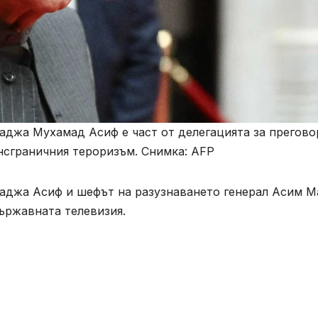
аджа Мухамад Асиф е част от делегацията за прегово
нсграничния тероризъм. Снимка: AFP
аджа Асиф и шефът на разузнаването генерал Асим М
държавната телевизия.