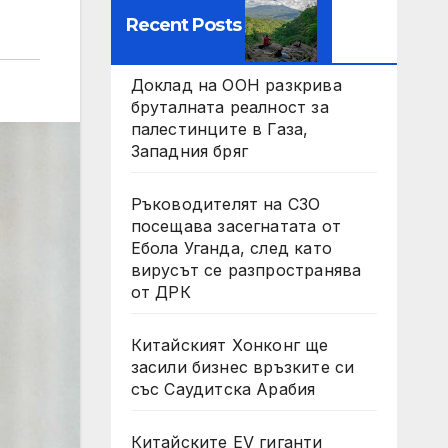
Recent Posts
Доклад на ООН разкрива
бруталната реалност за
палестинците в Газа,
Западния бряг
Ръководителят на СЗО
посещава засегнатата от
Ебола Уганда, след като
вирусът се разпространява
от ДРК
Китайският Хонконг ще
засили бизнес връзките си
със Саудитска Арабия
Китайските EV гиганти