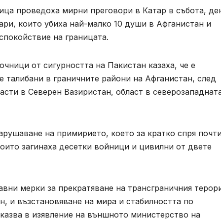
ица проведоха мирни преговори в Катар в събота, де
ри, които убиха най-малко 10 души в Афганистан и
спокойствие на границата.
очници от сигурността на Пакистан казаха, че е
е талибани в граничните райони на Афганистан, след
части в Северен Вазиристан, област в северозападнат
арушаване на примирието, което за кратко спря почт
оито загинаха десетки войници и цивилни от двете
авни мерки за прекратяване на трансграничния терор
, и възстановяване на мира и стабилността по
 казва в изявление на външното министерство на