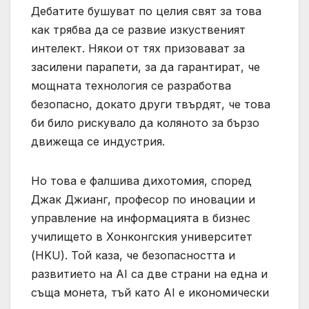
Дебатите бушуват по целия свят за това
как трябва да се развие изкуственият
интелект. Някои от тях призовават за
засилени парапети, за да гарантират, че
мощната технология се разработва
безопасно, докато други твърдят, че това
би било рискувало да коляното за бързо
движеща се индустрия.
Но това е фалшива дихотомия, според
Джак Джианг, професор по иновации и
управление на информацията в бизнес
училището в Хонконгския университет
(HKU). Той каза, че безопасността и
развитието на AI са две страни на една и
съща монета, тъй като AI е икономически