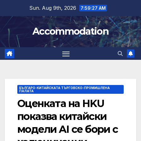
Skip
Sun. Aug 9th, 2026
7:59:28 AM
to
content
Accommodation
БЪЛГАРО-КИТАЙСКАТА ТЪРГОВСКО-ПРОМИШЛЕНА
ПАЛАТА
Оценката на HKU
показва китайски
модели AI се бори с