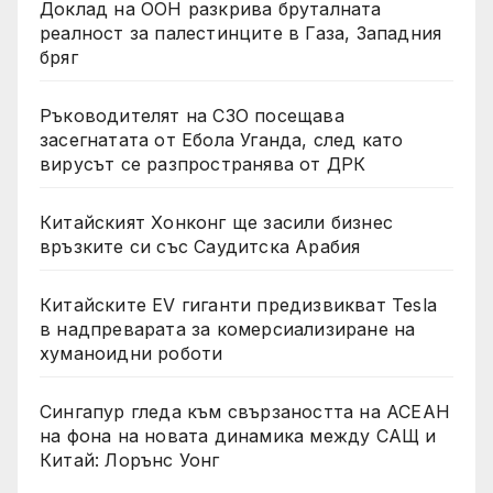
Доклад на ООН разкрива бруталната
реалност за палестинците в Газа, Западния
бряг
Ръководителят на СЗО посещава
засегнатата от Ебола Уганда, след като
вирусът се разпространява от ДРК
Китайският Хонконг ще засили бизнес
връзките си със Саудитска Арабия
Китайските EV гиганти предизвикват Tesla
в надпреварата за комерсиализиране на
хуманоидни роботи
Сингапур гледа към свързаността на АСЕАН
на фона на новата динамика между САЩ и
Китай: Лорънс Уонг