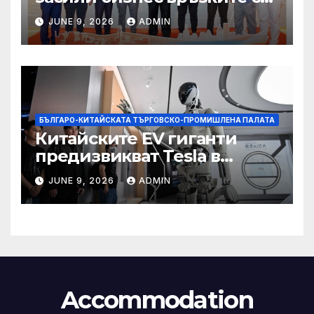
със Саудитска Арабия
JUNE 9, 2026
ADMIN
БЪЛГАРО-КИТАЙСКАТА ТЪРГОВСКО-ПРОМИШЛЕНА ПАЛАТА
Китайските EV гиганти
предизвикват Tesla в
надпреварата за
JUNE 9, 2026
ADMIN
комерсиализиране на
хуманоидни роботи
Accommodation