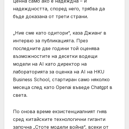
ценна само ако е надеждна – и
надеждността, според него, трябва да
бъде доказана от трети страни.
„Ние сме като одитори“, каза Джианг в
интервю за публикацията. През
последните две години той оценява
възможностите на десетки водещи
модели на AI като директор на
лабораторията за оценка на AI на HKU
Business School, стартиран само няколко
месеца след като Openai въведе Chatgpt в
света.
По онова време екзистенциалният гняв
сред китайските технологични гиганти
започна „Стоте модели война“, всеки от