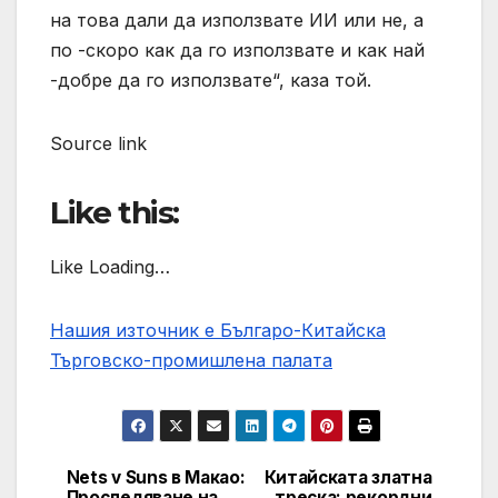
на това дали да използвате ИИ или не, а
по -скоро как да го използвате и как най
-добре да го използвате“, каза той.
Source link
Like this:
Like Loading…
Нашия източник е Българо-Китайска
Търговско-промишлена палaта
Nets v Suns в Макао:
Китайската златна
Post
Проследяване на
треска: рекордни