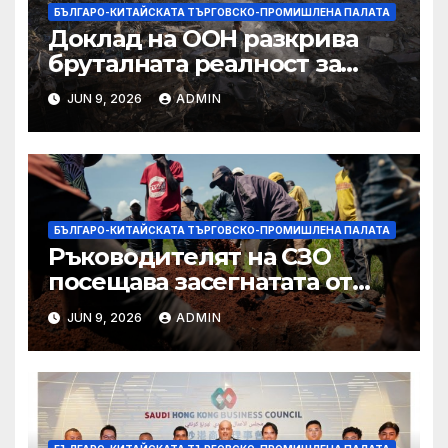
БЪЛГАРО-КИТАЙСКАТА ТЪРГОВСКО-ПРОМИШЛЕНА ПАЛАТА
Доклад на ООН разкрива
бруталната реалност за
палестинците в Газа,
JUN 9, 2026
ADMIN
Западния бряг
БЪЛГАРО-КИТАЙСКАТА ТЪРГОВСКО-ПРОМИШЛЕНА ПАЛАТА
Ръководителят на СЗО
посещава засегнатата от
Ебола Уганда, след като
JUN 9, 2026
ADMIN
вирусът се разпространява
от ДРК