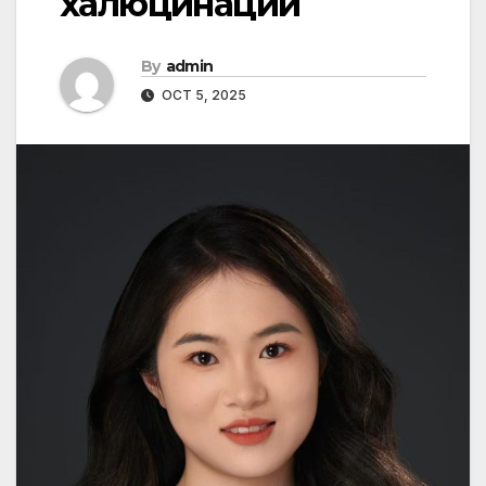
халюцинации
By
admin
OCT 5, 2025