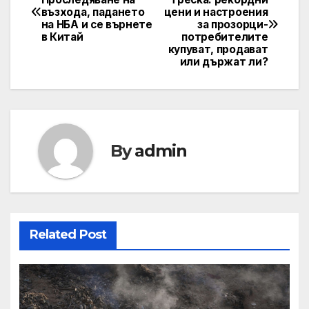
възхода, падането
цени и настроения
navigation
на НБА и се върнете
за прозорци-
в Китай
потребителите
купуват, продават
или държат ли?
By
admin
Related Post