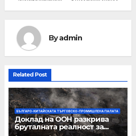
By
admin
Related Post
БЪЛГАРО-КИТАЙСКАТА ТЪРГОВСКО-ПРОМИШЛЕНА ПАЛАТА
Доклад на ООН разкрива
бруталната реалност за
палестинците в Газа,