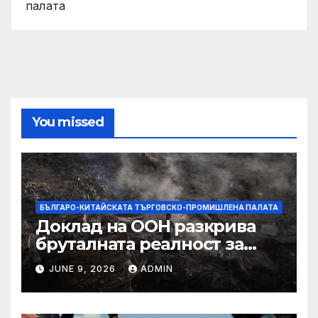
палата
You missed
БЪЛГАРО-КИТАЙСКАТА ТЪРГОВСКО-ПРОМИШЛЕНА ПАЛАТА
Доклад на ООН разкрива
бруталната реалност за
палестинците в Газа,
JUNE 9, 2026
ADMIN
Западния бряг