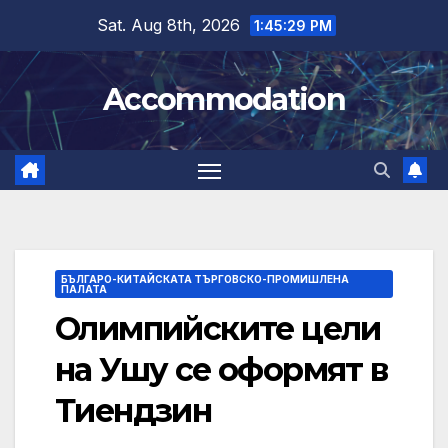
Skip
Sat. Aug 8th, 2026
1:45:30 PM
to
content
Accommodation
БЪЛГАРО-КИТАЙСКАТА ТЪРГОВСКО-ПРОМИШЛЕНА
ПАЛАТА
Олимпийските цели
на Ушу се оформят в
Тиендзин