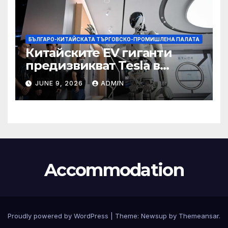
БЪЛГАРО-КИТАЙСКАТА ТЪРГОВСКО-ПРОМИШЛЕНА ПАЛАТА
Китайските EV гиганти
предизвикват Tesla в
надпреварата за
JUNE 9, 2026
ADMIN
комерсиализиране на
хуманоидни роботи
Accommodation
Proudly powered by WordPress
|
Theme:
Newsup
by
Themeansar
.