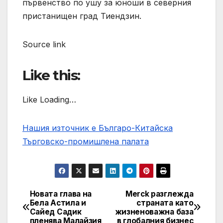
първенство по ушу за юноши в северния
пристанищен град Тиендзин.
Source link
Like this:
Like Loading…
Нашия източник е Българо-Китайска
Търговско-промишлена палaта
Новата глава на
Merck разглежда
Post
Бела Астила и
страната като
Сайед Садик
жизненоважна база
navigation
пленява Малайзия
в глобалния бизнес