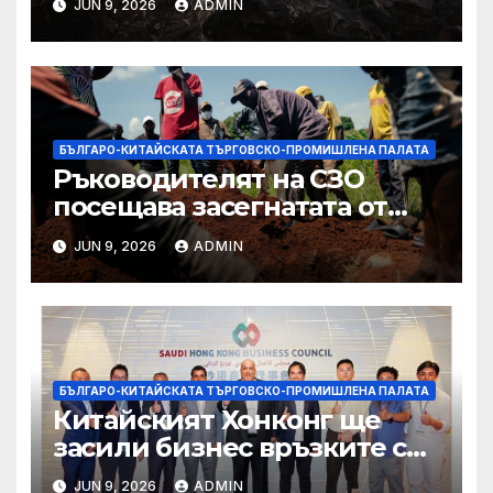
JUN 9, 2026
ADMIN
Западния бряг
БЪЛГАРО-КИТАЙСКАТА ТЪРГОВСКО-ПРОМИШЛЕНА ПАЛАТА
Ръководителят на СЗО
посещава засегнатата от
Ебола Уганда, след като
JUN 9, 2026
ADMIN
вирусът се разпространява
от ДРК
БЪЛГАРО-КИТАЙСКАТА ТЪРГОВСКО-ПРОМИШЛЕНА ПАЛАТА
Китайският Хонконг ще
засили бизнес връзките си
със Саудитска Арабия
JUN 9, 2026
ADMIN