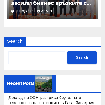
засили бизнес връзките си
със Саудитска Арабия
JUN 9, 2026
ADMIN
Search
Search
Recent Posts
Доклад на ООН разкрива бруталната
реалност за палестинците в Газа, Западния