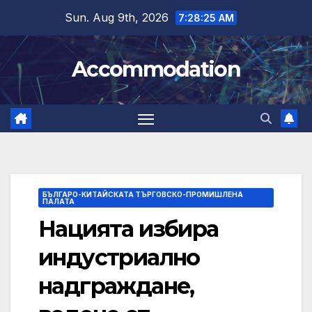
Skip
Sun. Aug 9th, 2026
7:28:25 AM
to
content
Accommodation
БЪЛГАРО-КИТАЙСКАТА ТЪРГОВСКО-ПРОМИШЛЕНА
ПАЛАТА
Нацията избира
индустриално
надграждане,