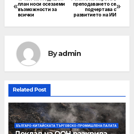
Post
план носи осезаеми
преподаването се
възможности за
подчертава с
navigation
всички
развитието на ИИ
By
admin
Related Post
БЪЛГАРО-КИТАЙСКАТА ТЪРГОВСКО-ПРОМИШЛЕНА ПАЛАТА
Доклад на ООН разкрива