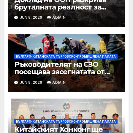
бруталната реалност за
палестинците в Газа,
JUN 9, 2026
ADMIN
Западния бряг
БЪЛГАРО-КИТАЙСКАТА ТЪРГОВСКО-ПРОМИШЛЕНА ПАЛАТА
Ръководителят на СЗО
посещава засегнатата от
Ебола Уганда, след като
JUN 9, 2026
ADMIN
вирусът се разпространява
от ДРК
БЪЛГАРО-КИТАЙСКАТА ТЪРГОВСКО-ПРОМИШЛЕНА ПАЛАТА
Китайският Хонконг ще