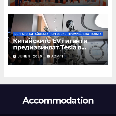
БЪЛГАРО-КИТАЙСКАТА ТЪРГОВСКО-ПРОМИШЛЕНА ПАЛАТА
Китайските EV гиганти
предизвикват Tesla в
надпреварата за
JUNE 9, 2026
ADMIN
комерсиализиране на
хуманоидни роботи
Accommodation