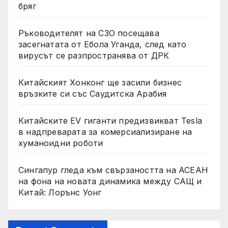
бряг
Ръководителят на СЗО посещава
засегнатата от Ебола Уганда, след като
вирусът се разпространява от ДРК
Китайският Хонконг ще засили бизнес
връзките си със Саудитска Арабия
Китайските EV гиганти предизвикват Tesla
в надпреварата за комерсиализиране на
хуманоидни роботи
Сингапур гледа към свързаността на АСЕАН
на фона на новата динамика между САЩ и
Китай: Лорънс Уонг