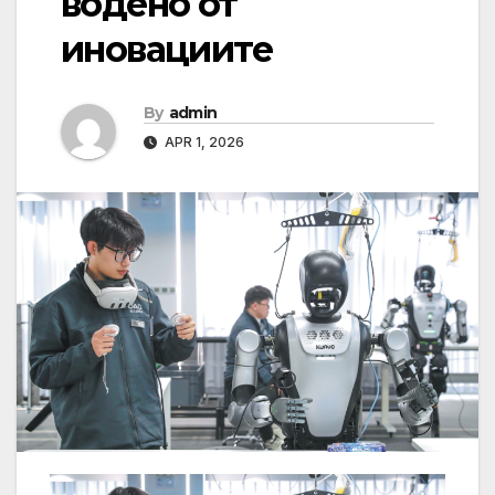
водено от
иновациите
By
admin
APR 1, 2026