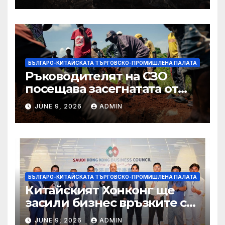
БЪЛГАРО-КИТАЙСКАТА ТЪРГОВСКО-ПРОМИШЛЕНА ПАЛАТА
Ръководителят на СЗО
посещава засегнатата от
Ебола Уганда, след като
JUNE 9, 2026
ADMIN
вирусът се разпространява
от ДРК
БЪЛГАРО-КИТАЙСКАТА ТЪРГОВСКО-ПРОМИШЛЕНА ПАЛАТА
Китайският Хонконг ще
засили бизнес връзките си
със Саудитска Арабия
JUNE 9, 2026
ADMIN