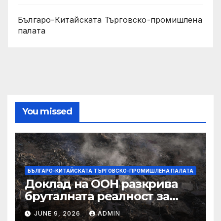
Българо-Китайската Търговско-промишлена
палата
You missed
БЪЛГАРО-КИТАЙСКАТА ТЪРГОВСКО-ПРОМИШЛЕНА ПАЛАТА
Доклад на ООН разкрива
бруталната реалност за
палестинците в Газа,
JUNE 9, 2026
ADMIN
Западния бряг