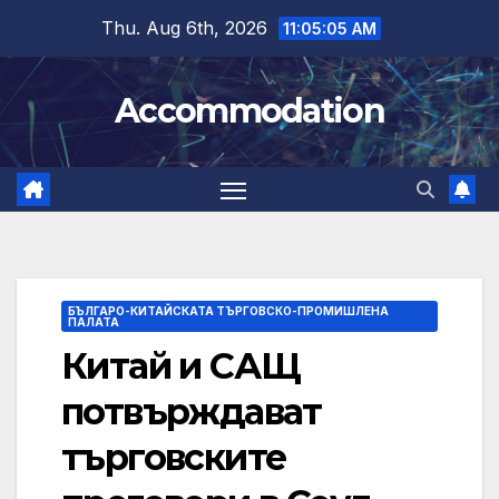
Skip
Thu. Aug 6th, 2026
11:05:06 AM
to
content
Accommodation
БЪЛГАРО-КИТАЙСКАТА ТЪРГОВСКО-ПРОМИШЛЕНА
ПАЛАТА
Китай и САЩ
потвърждават
търговските