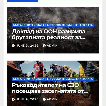
БЪЛГАРО-КИТАЙСКАТА ТЪРГОВСКО-ПРОМИШЛЕНА ПАЛАТА
Доклад на ООН разкрива
бруталната реалност за
палестинците в Газа,
JUNE 9, 2026
ADMIN
Западния бряг
БЪЛГАРО-КИТАЙСКАТА ТЪРГОВСКО-ПРОМИШЛЕНА ПАЛАТА
Ръководителят на СЗО
посещава засегнатата от
Ебола Уганда, след като
JUNE 9, 2026
ADMIN
вирусът се разпространява