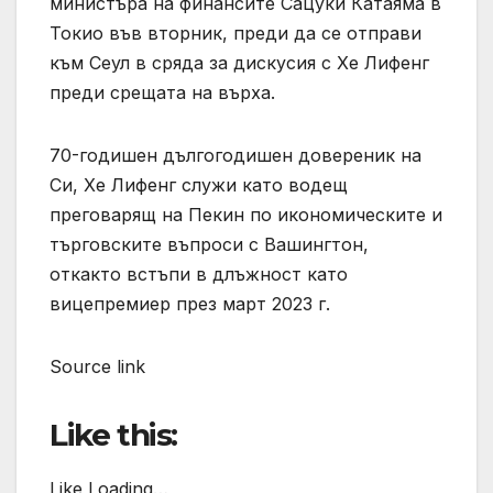
министъра на финансите Сацуки Катаяма в
Токио във вторник, преди да се отправи
към Сеул в сряда за дискусия с Хе Лифенг
преди срещата на върха.
70-годишен дългогодишен довереник на
Си, Хе Лифенг служи като водещ
преговарящ на Пекин по икономическите и
търговските въпроси с Вашингтон,
откакто встъпи в длъжност като
вицепремиер през март 2023 г.
Source link
Like this:
Like Loading…