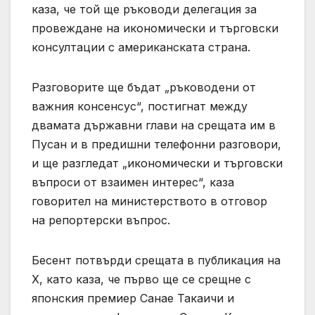
каза, че той ще ръководи делегация за
провеждане на икономически и търговски
консултации с американската страна.
Разговорите ще бъдат „ръководени от
важния консенсус“, постигнат между
двамата държавни глави на срещата им в
Пусан и в предишни телефонни разговори,
и ще разгледат „икономически и търговски
въпроси от взаимен интерес“, каза
говорител на министерството в отговор
на репортерски въпрос.
Бесент потвърди срещата в публикация на
X, като каза, че първо ще се срещне с
японския премиер Санае Такаичи и