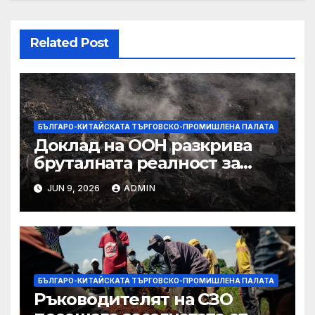
Related Post
БЪЛГАРО-КИТАЙСКАТА ТЪРГОВСКО-ПРОМИШЛЕНА ПАЛАТА
Доклад на ООН разкрива
бруталната реалност за
палестинците в Газа,
JUN 9, 2026
ADMIN
Западния бряг
БЪЛГАРО-КИТАЙСКАТА ТЪРГОВСКО-ПРОМИШЛЕНА ПАЛАТА
Ръководителят на СЗО