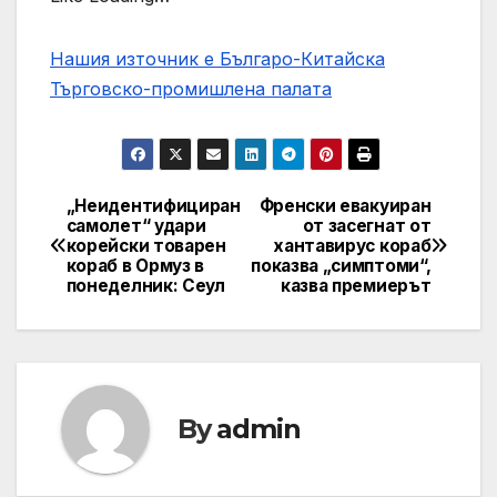
Нашия източник е Българо-Китайска
Търговско-промишлена палaта
„Неидентифициран
Френски евакуиран
Post
самолет“ удари
от засегнат от
корейски товарен
хантавирус кораб
navigation
кораб в Ормуз в
показва „симптоми“,
понеделник: Сеул
казва премиерът
By
admin