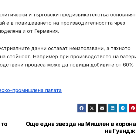
политически и търговски предизвикателства основният
ай е в повишаването на производителността чрез
оделяна и от Германия.
устриалните данни остават неизползвани, а тяхното
на стойност. Например при производството на батер
зводствени процеса може да повиши добивите от 60% 
овско-промишлена палaта
ято
Още една звезда на Мишлен в корона
на Гуандж