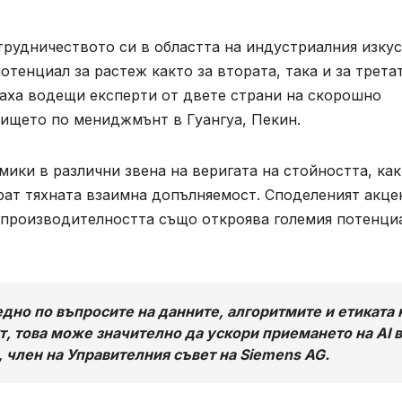
трудничеството си в областта на индустриалния изку
потенциал за растеж както за втората, така и за трета
таха водещи експерти от двете страни на скорошно
лището по мениджмънт в Гуангуа, Пекин.
мики в различни звена на веригата на стойността, как
ат тяхната взаимна допълняемост. Споделеният акце
производителността също откроява големия потенциа
едно по въпросите на данните, алгоритмите и етиката 
, това може значително да ускори приемането на AI в
, член на Управителния съвет на Siemens AG.