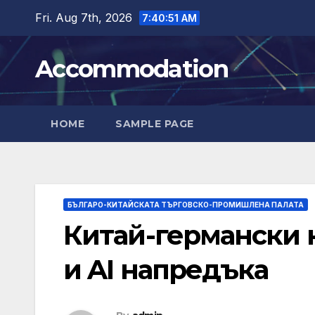
Skip
Fri. Aug 7th, 2026
7:40:53 AM
to
content
Accommodation
HOME
SAMPLE PAGE
БЪЛГАРО-КИТАЙСКАТА ТЪРГОВСКО-ПРОМИШЛЕНА ПАЛАТА
Китай-германски 
и AI напредъка