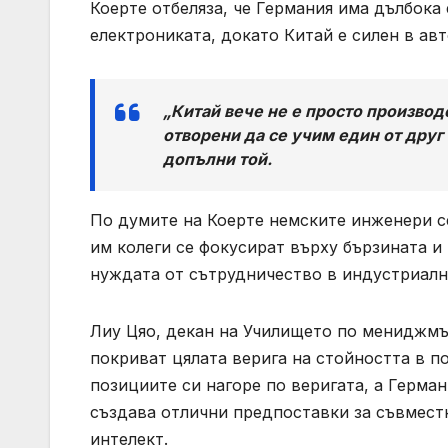
Коерте отбеляза, че Германия има дълбока
електрониката, докато Китай е силен в а
„Китай вече не е просто производ
отворени да се учим един от друг
допълни той.
По думите на Коерте немските инженери се
им колеги се фокусират върху бързината и
нуждата от сътрудничество в индустриални
Лиу Цяо, декан на Училището по мениджмън
покриват цялата верига на стойността в п
позициите си нагоре по веригата, а Герман
създава отлични предпоставки за съвместн
интелект.