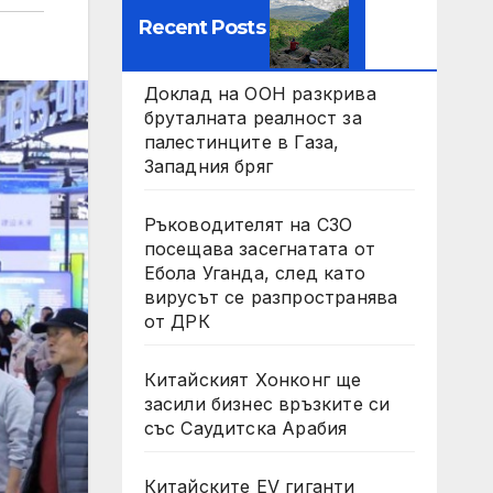
Recent Posts
Доклад на ООН разкрива
бруталната реалност за
палестинците в Газа,
Западния бряг
Ръководителят на СЗО
посещава засегнатата от
Ебола Уганда, след като
вирусът се разпространява
от ДРК
Китайският Хонконг ще
засили бизнес връзките си
със Саудитска Арабия
Китайските EV гиганти