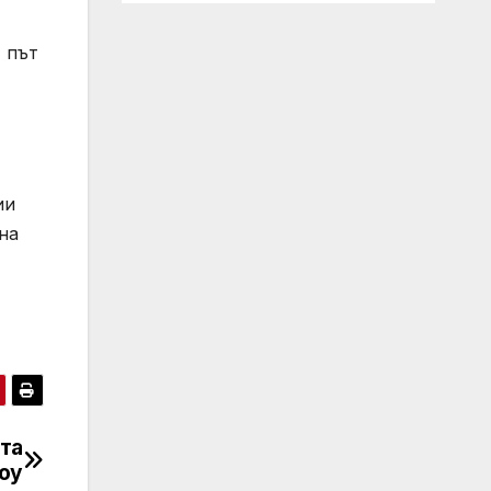
 път
ии
на
та
оу