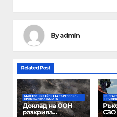
navigation
By
admin
Related Post
БЪЛГАРО-КИТАЙСКАТА ТЪРГОВСКО-
БЪЛГАР
ПРОМИШЛЕНА ПАЛАТА
ПРОМИШ
Доклад на ООН
Рък
разкрива
СЗО