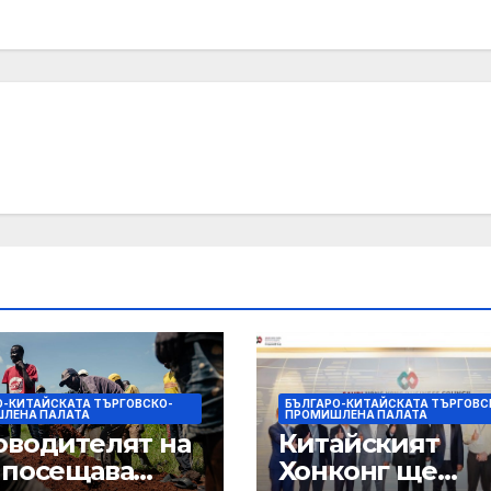
О-КИТАЙСКАТА ТЪРГОВСКО-
БЪЛГАРО-КИТАЙСКАТА ТЪРГОВС
ЛЕНА ПАЛАТА
ПРОМИШЛЕНА ПАЛАТА
оводителят на
Китайският
 посещава
Хонконг ще