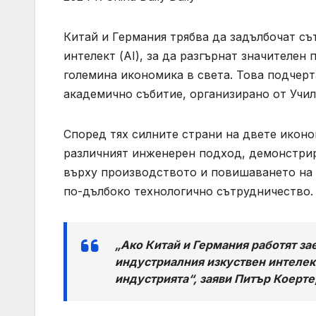
Китай и Германия трябва да задълбочат съ
интелект (AI), за да разгърнат значителен 
големина икономика в света. Това подчер
академично събитие, организирано от Учи
Според тях силните страни на двете иконо
различният инженерен подход, демонстрир
върху производството и повишаването на 
по-дълбоко технологично сътрудничество.
„Ако Китай и Германия работят за
индустриалния изкуствен интелект
индустрията“, заяви Питър Коерте