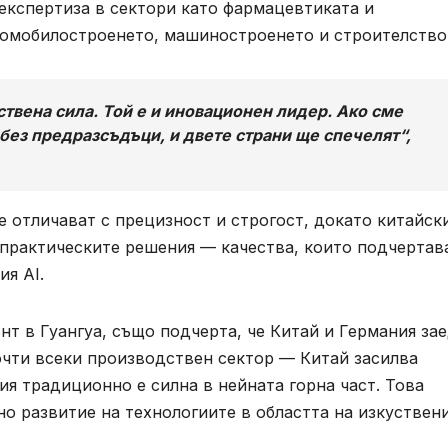
 експертиза в сектори като фармацевтиката и
втомобилостроенето, машиностроенето и строителство
ствена сила. Той е и иновационен лидер. Ако сме
 без предразсъдъци, и двете страни ще спечелят“,
 отличават с прецизност и строгост, докато китайск
 практическите решения — качества, които подчертав
я AI.
т в Гуангуа, също подчерта, че Китай и Германия за
очти всеки производствен сектор — Китай засилва
ия традиционно е силна в нейната горна част. Това
о развитие на технологиите в областта на изкуствен