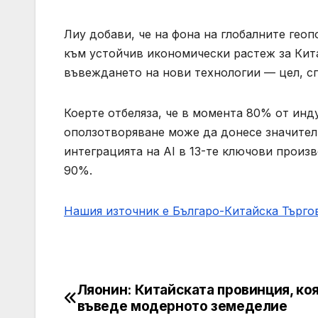
Лиу добави, че на фона на глобалните гео
към устойчив икономически растеж за Кит
въвеждането на нови технологии — цел, сп
Коерте отбеляза, че в момента 80% от инд
оползотворяване може да донесе значител
интеграцията на AI в 13-те ключови прои
90%.
Нашия източник е Българо-Китайска Търг
Ляонин: Китайската провинция, ко
Post
въведе модерното земеделие