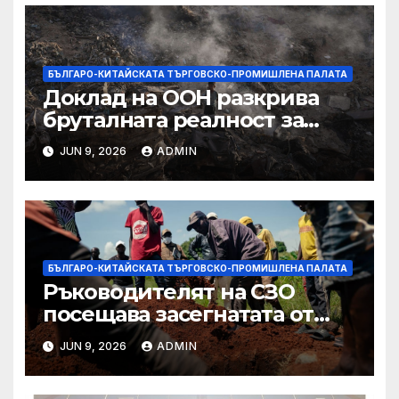
БЪЛГАРО-КИТАЙСКАТА ТЪРГОВСКО-ПРОМИШЛЕНА ПАЛАТА
Доклад на ООН разкрива
бруталната реалност за
палестинците в Газа,
JUN 9, 2026
ADMIN
Западния бряг
БЪЛГАРО-КИТАЙСКАТА ТЪРГОВСКО-ПРОМИШЛЕНА ПАЛАТА
Ръководителят на СЗО
посещава засегнатата от
Ебола Уганда, след като
JUN 9, 2026
ADMIN
вирусът се разпространява
от ДРК