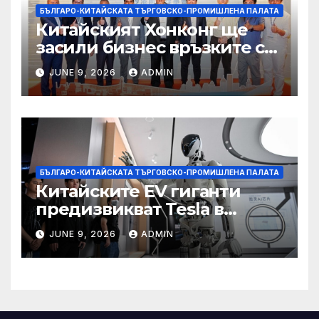
БЪЛГАРО-КИТАЙСКАТА ТЪРГОВСКО-ПРОМИШЛЕНА ПАЛАТА
Китайският Хонконг ще
засили бизнес връзките си
със Саудитска Арабия
JUNE 9, 2026
ADMIN
БЪЛГАРО-КИТАЙСКАТА ТЪРГОВСКО-ПРОМИШЛЕНА ПАЛАТА
Китайските EV гиганти
предизвикват Tesla в
надпреварата за
JUNE 9, 2026
ADMIN
комерсиализиране на
хуманоидни роботи