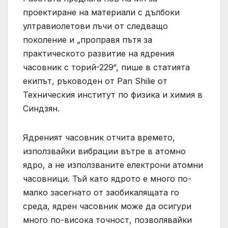
проектиране на материали с дълбоки
ултравиолетови лъчи от следващо
поколение и „проправя пътя за
практическото развитие на ядрения
часовник с торий-229“, пише в статията
екипът, ръководен от Pan Shilie от
Техническия институт по физика и химия в
Синдзян.
Ядреният часовник отчита времето,
използвайки вибрации вътре в атомно
ядро, а не използваните електрони атомни
часовници. Тъй като ядрото е много по-
малко засегнато от заобикалящата го
среда, ядрен часовник може да осигури
много по-висока точност, позволявайки