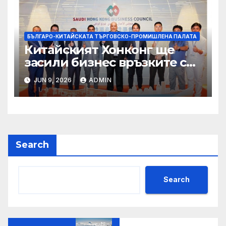
БЪЛГАРО-КИТАЙСКАТА ТЪРГОВСКО-ПРОМИШЛЕНА ПАЛАТА
Китайският Хонконг ще
засили бизнес връзките си
със Саудитска Арабия
JUN 9, 2026
ADMIN
Search
Search