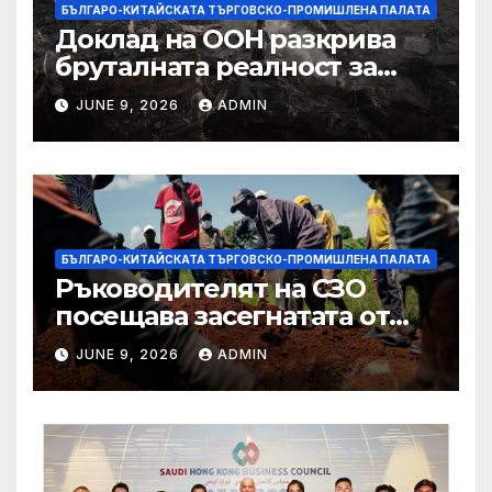
БЪЛГАРО-КИТАЙСКАТА ТЪРГОВСКО-ПРОМИШЛЕНА ПАЛАТА
Доклад на ООН разкрива
бруталната реалност за
палестинците в Газа,
JUNE 9, 2026
ADMIN
Западния бряг
БЪЛГАРО-КИТАЙСКАТА ТЪРГОВСКО-ПРОМИШЛЕНА ПАЛАТА
Ръководителят на СЗО
посещава засегнатата от
Ебола Уганда, след като
JUNE 9, 2026
ADMIN
вирусът се разпространява
от ДРК