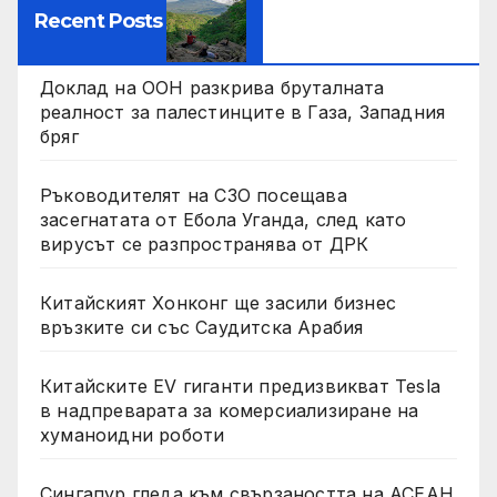
Recent Posts
Доклад на ООН разкрива бруталната
реалност за палестинците в Газа, Западния
бряг
Ръководителят на СЗО посещава
засегнатата от Ебола Уганда, след като
вирусът се разпространява от ДРК
Китайският Хонконг ще засили бизнес
връзките си със Саудитска Арабия
Китайските EV гиганти предизвикват Tesla
в надпреварата за комерсиализиране на
хуманоидни роботи
Сингапур гледа към свързаността на АСЕАН