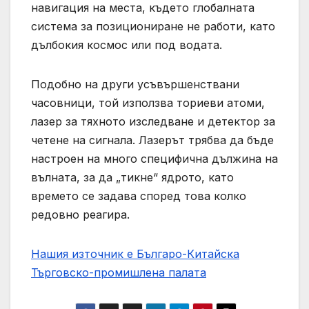
навигация на места, където глобалната
система за позициониране не работи, като
дълбокия космос или под водата.
Подобно на други усъвършенствани
часовници, той използва ториеви атоми,
лазер за тяхното изследване и детектор за
четене на сигнала. Лазерът трябва да бъде
настроен на много специфична дължина на
вълната, за да „тикне“ ядрото, като
времето се задава според това колко
редовно реагира.
Нашия източник е Българо-Китайска
Търговско-промишлена палaта