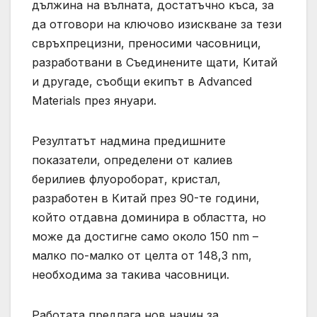
дължина на вълната, достатъчно къса, за
да отговори на ключово изискване за тези
свръхпрецизни, преносими часовници,
разработвани в Съединените щати, Китай
и другаде, съобщи екипът в Advanced
Materials през януари.
Резултатът надмина предишните
показатели, определени от калиев
берилиев флуороборат, кристал,
разработен в Китай през 90-те години,
който отдавна доминира в областта, но
може да достигне само около 150 nm –
малко по-малко от целта от 148,3 nm,
необходима за такива часовници.
Работата предлага нов начин за