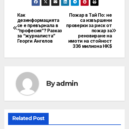
Как
Пожар в Тай По: не
Post
дезинформацията
са извършени
се е превърнала в
проверки за риск от
navigation
“професия”? Разказ
пожар за
за “журналиста”
реновиране на
Георги Ангелов
имоти на стойност
336 милиона HK$
By
admin
Related Post