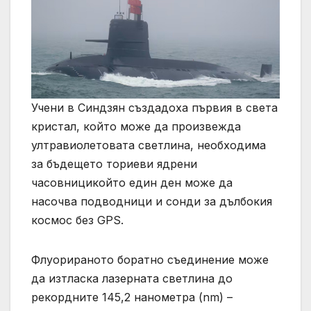
Учени в Синдзян създадоха първия в света
кристал, който може да произвежда
ултравиолетовата светлина, необходима
за бъдещето ториеви ядрени
часовницикойто един ден може да
насочва подводници и сонди за дълбокия
космос без GPS.
Флуорираното боратно съединение може
да изтласка лазерната светлина до
рекордните 145,2 нанометра (nm) –