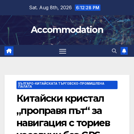
Skip
Sat. Aug 8th, 2026
6:12:28 PM
to
content
Accommodation
БЪЛГАРО-КИТАЙСКАТА ТЪРГОВСКО-ПРОМИШЛЕНА
ПАЛАТА
Китайски кристал
„проправя път“ за
навигация с ториев