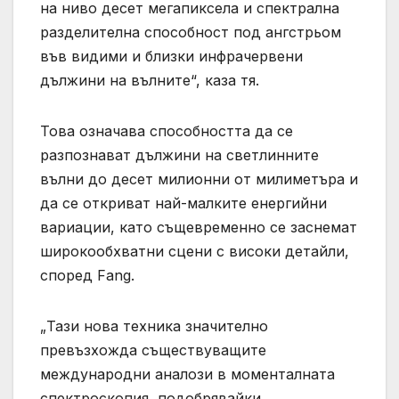
на ниво десет мегапиксела и спектрална
разделителна способност под ангстрьом
във видими и близки инфрачервени
дължини на вълните“, каза тя.
Това означава способността да се
разпознават дължини на светлинните
вълни до десет милионни от милиметъра и
да се откриват най-малките енергийни
вариации, като същевременно се заснемат
широкообхватни сцени с високи детайли,
според Fang.
„Тази нова техника значително
превъзхожда съществуващите
международни аналози в моменталната
спектроскопия, подобрявайки