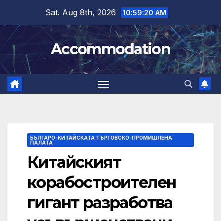
Skip
Sat. Aug 8th, 2026
10:59:21 AM
to
content
Accommodation
БЪЛГАРО-КИТАЙСКАТА ТЪРГОВСКО-ПРОМИШЛЕНА
ПАЛАТА
Китайският
корабостроителен
гигант разработва