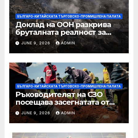
БЪЛГАРО-КИТАЙСКАТА ТЪРГОВСКО-ПРОМИШЛЕНА ПАЛАТА
Доклад на ООН разкрива
бруталната реалност за
палестинците в Газа,
JUNE 9, 2026
ADMIN
Западния бряг
БЪЛГАРО-КИТАЙСКАТА ТЪРГОВСКО-ПРОМИШЛЕНА ПАЛАТА
Ръководителят на СЗО
посещава засегнатата от
Ебола Уганда, след като
JUNE 9, 2026
ADMIN
вирусът се разпространява
от ДРК