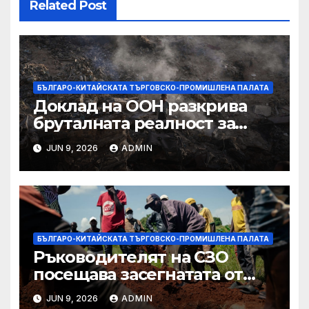
Related Post
БЪЛГАРО-КИТАЙСКАТА ТЪРГОВСКО-ПРОМИШЛЕНА ПАЛАТА
Доклад на ООН разкрива
бруталната реалност за
палестинците в Газа,
JUN 9, 2026
ADMIN
Западния бряг
БЪЛГАРО-КИТАЙСКАТА ТЪРГОВСКО-ПРОМИШЛЕНА ПАЛАТА
Ръководителят на СЗО
посещава засегнатата от
Ебола Уганда, след като
JUN 9, 2026
ADMIN
вирусът се разпространява