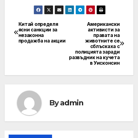
Китай определя
Американски
Post
ясни санкции за
активисти за
незаконна
правата на
navigation
продажба на акции
животните се
сблъскаха с
полицията заради
развъдник на кучета
в Уисконсин
By
admin