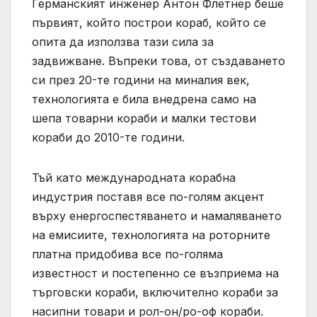
Германският инженер Антон Флетнер беше
първият, който построи кораб, който се
опита да използва тази сила за
задвижване. Въпреки това, от създаването
си през 20-те години на миналия век,
технологията е била внедрена само на
шепа товарни кораби и малки тестови
кораби до 2010-те години.
Тъй като международната корабна
индустрия поставя все по-голям акцент
върху енергоспестяването и намаляването
на емисиите, технологията на роторните
платна придобива все по-голяма
известност и постепенно се възприема на
търговски кораби, включително кораби за
насипни товари и рол-он/ро-оф кораби.