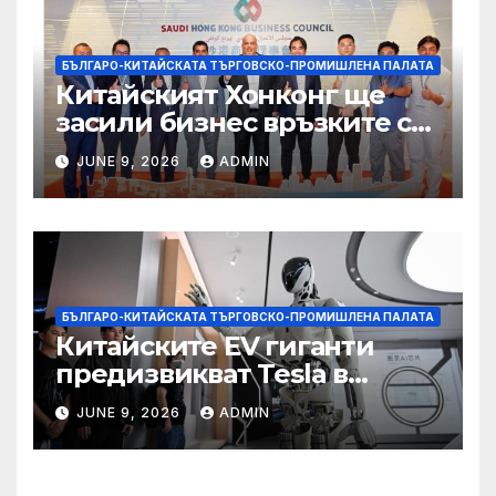
БЪЛГАРО-КИТАЙСКАТА ТЪРГОВСКО-ПРОМИШЛЕНА ПАЛАТА
Китайският Хонконг ще
засили бизнес връзките си
със Саудитска Арабия
JUNE 9, 2026
ADMIN
БЪЛГАРО-КИТАЙСКАТА ТЪРГОВСКО-ПРОМИШЛЕНА ПАЛАТА
Китайските EV гиганти
предизвикват Tesla в
надпреварата за
JUNE 9, 2026
ADMIN
комерсиализиране на
хуманоидни роботи