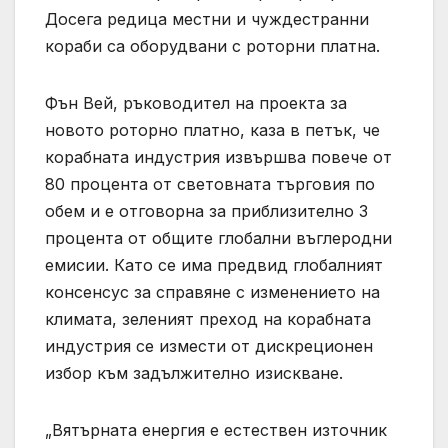
Досега редица местни и чуждестранни
кораби са оборудвани с роторни платна.
Фън Вей, ръководител на проекта за
новото роторно платно, каза в петък, че
корабната индустрия извършва повече от
80 процента от световната търговия по
обем и е отговорна за приблизително 3
процента от общите глобални въглеродни
емисии. Като се има предвид глобалният
консенсус за справяне с изменението на
климата, зеленият преход на корабната
индустрия се измести от дискреционен
избор към задължително изискване.
„Вятърната енергия е естествен източник