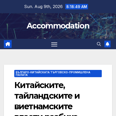
Skip
Sun. Aug 9th, 2026
8:18:50 AM
to
content
Accommodation
БЪЛГАРО-КИТАЙСКАТА ТЪРГОВСКО-ПРОМИШЛЕНА
ПАЛАТА
Китайските,
тайландските и
виетнамските