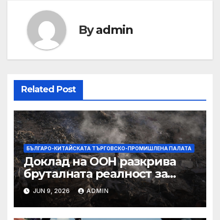
By
admin
Related Post
БЪЛГАРО-КИТАЙСКАТА ТЪРГОВСКО-ПРОМИШЛЕНА ПАЛАТА
Доклад на ООН разкрива
бруталната реалност за
палестинците в Газа,
JUN 9, 2026
ADMIN
Западния бряг