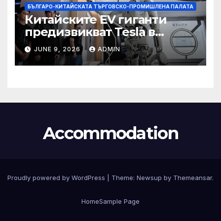
БЪЛГАРО-КИТАЙСКАТА ТЪРГОВСКО-ПРОМИШЛЕНА ПАЛАТА
Китайските EV гиганти
предизвикват Tesla в
надпреварата за
JUNE 9, 2026
ADMIN
комерсиализиране на
хуманоидни роботи
Accommodation
Proudly powered by WordPress
|
Theme:
Newsup
by
Themeansar
.
Home
Sample Page