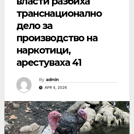
власти разбиха
транснационално
дело за
производство на
наркотици,
арестуваха 41
By
admin
APR 4, 2026