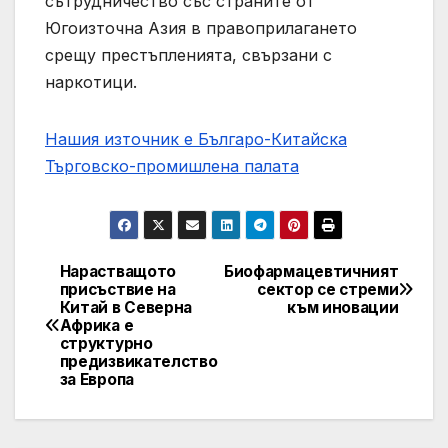
сътрудничество със страните от
Югоизточна Азия в правоприлагането
срещу престъпленията, свързани с
наркотици.
Нашия източник е Българо-Китайска
Търговско-промишлена палaта
Нарастващото
Биофармацевтичният
Post
присъствие на
сектор се стреми
Китай в Северна
към иновации
navigation
Африка е
структурно
предизвикателство
за Европа