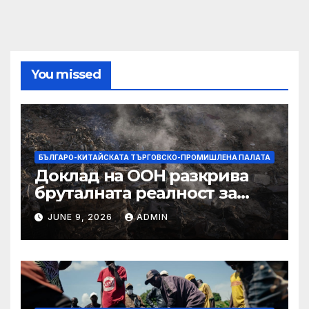
You missed
БЪЛГАРО-КИТАЙСКАТА ТЪРГОВСКО-ПРОМИШЛЕНА ПАЛАТА
Доклад на ООН разкрива
бруталната реалност за
палестинците в Газа,
JUNE 9, 2026
ADMIN
Западния бряг