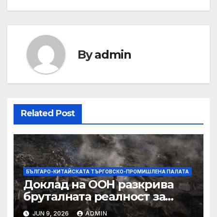
By
admin
Related Post
БЪЛГАРО-КИТАЙСКАТА ТЪРГОВСКО-ПРОМИШЛЕНА ПАЛАТА
Доклад на ООН разкрива
бруталната реалност за
палестинците в Газа,
JUN 9, 2026
ADMIN