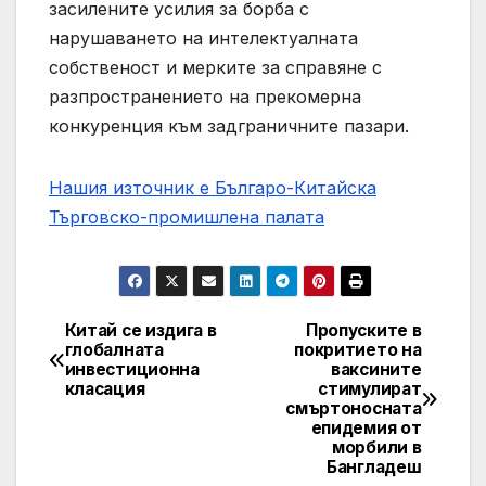
засилените усилия за борба с
нарушаването на интелектуалната
собственост и мерките за справяне с
разпространението на прекомерна
конкуренция към задграничните пазари.
Нашия източник е Българо-Китайска
Търговско-промишлена палaта
Китай се издига в
Пропуските в
Post
глобалната
покритието на
инвестиционна
ваксините
navigation
класация
стимулират
смъртоносната
епидемия от
морбили в
Бангладеш