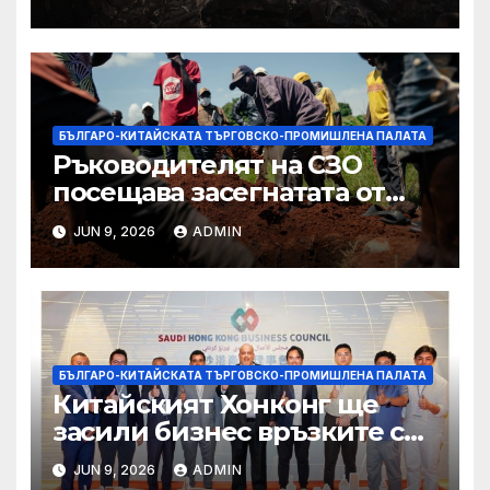
Западния бряг
БЪЛГАРО-КИТАЙСКАТА ТЪРГОВСКО-ПРОМИШЛЕНА ПАЛАТА
Ръководителят на СЗО
посещава засегнатата от
Ебола Уганда, след като
JUN 9, 2026
ADMIN
вирусът се разпространява
от ДРК
БЪЛГАРО-КИТАЙСКАТА ТЪРГОВСКО-ПРОМИШЛЕНА ПАЛАТА
Китайският Хонконг ще
засили бизнес връзките си
със Саудитска Арабия
JUN 9, 2026
ADMIN