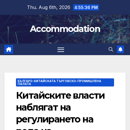
Skip
Thu. Aug 6th, 2026
4:55:37 PM
to
content
Accommodation
БЪЛГАРО-КИТАЙСКАТА ТЪРГОВСКО-ПРОМИШЛЕНА
ПАЛАТА
Китайските власти
наблягат на
регулирането на