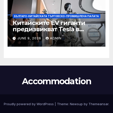
БЪЛГАРО-КИТАЙСКАТА ТЪРГОВСКО-ПРОМИШЛЕНА ПАЛАТА
Китайските EV гиганти
предизвикват Tesla в
надпреварата за
JUNE 9, 2026
ADMIN
комерсиализиране на
хуманоидни роботи
Accommodation
Proudly powered by WordPress
|
Theme:
Newsup
by
Themeansar
.