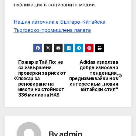
публикация в социалните медии.
Нашия източник е Българо-Китайска
Търговско-промишлена палaта
Пожар в Тай По: не
Adidas използва
Post
са извършени
добре износена
проверки за риск от
тенденция,
navigation
пожар за
предизвиквайки нов
реновиране на
интерес към „новия
имоти на стойност
китайски стил“
336 милиона HK$
By
admin