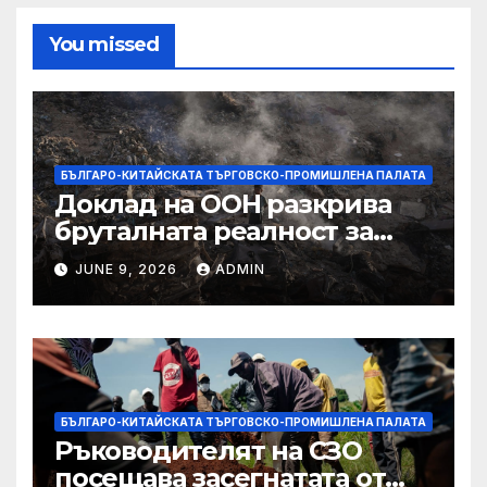
You missed
БЪЛГАРО-КИТАЙСКАТА ТЪРГОВСКО-ПРОМИШЛЕНА ПАЛАТА
Доклад на ООН разкрива
бруталната реалност за
палестинците в Газа,
JUNE 9, 2026
ADMIN
Западния бряг
БЪЛГАРО-КИТАЙСКАТА ТЪРГОВСКО-ПРОМИШЛЕНА ПАЛАТА
Ръководителят на СЗО
посещава засегнатата от