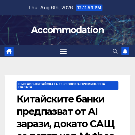
Skip
Thu. Aug 6th, 2026
12:11:59 PM
to
content
Accommodation
БЪЛГАРО-КИТАЙСКАТА ТЪРГОВСКО-ПРОМИШЛЕНА
ПАЛАТА
Китайските банки
предпазват от AI
зарази, докато САЩ