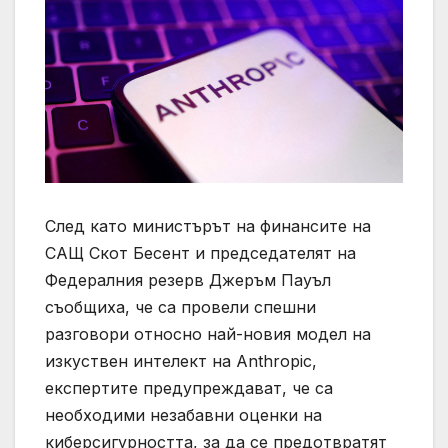
След като министърът на финансите на
САЩ Скот Бесент и председателят на
Федералния резерв Джеръм Пауъл
съобщиха, че са провели спешни
разговори относно най-новия модел на
изкуствен интелект на Anthropic,
експертите предупреждават, че са
необходими незабавни оценки на
киберсигурността, за да се предотвратят