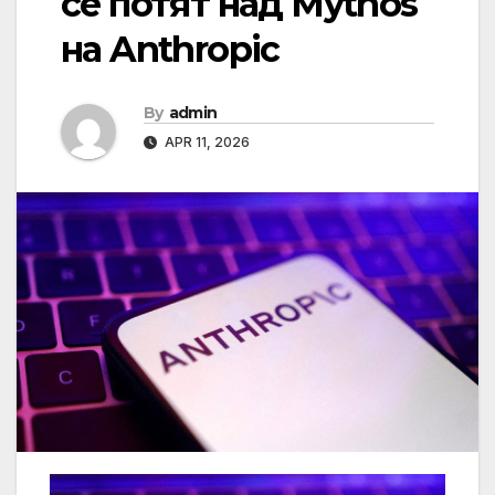
се потят над Mythos
на Anthropic
By
admin
APR 11, 2026