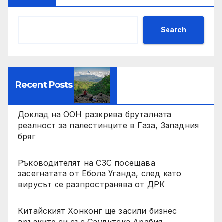
Search
Recent Posts
Доклад на ООН разкрива бруталната
реалност за палестинците в Газа, Западния
бряг
Ръководителят на СЗО посещава
засегнатата от Ебола Уганда, след като
вирусът се разпространява от ДРК
Китайският Хонконг ще засили бизнес
връзките си със Саудитска Арабия