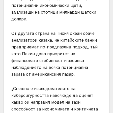
потенциални икономически щети,
възлизащи на стотици милиарди щатски
долари.
От другата страна на Тихия океан обаче
анализатори казаха, че китайските банки
предприемат по-предпазлив подход, тъй
като Пекин дава приоритет на
финансовата стабилност и засилва
наблюдението на всяка потенциална
зараза от американския пазар.
„Спешно е изследователите на
киберсигурността навсякъде да оценят
какво би направил модел на тази
способност за икономиката и критичната