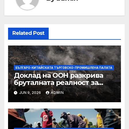
Related Post
БЪЛГАРО-КИТАЙСКАТА ТЪРГОВСКО-ПРОМИШЛЕНА ПАЛАТА
Доклад на ООН разкрива
бруталната реалност за
палестинците в Газа,
JUN 9, 2026
ADMIN
Западния бряг