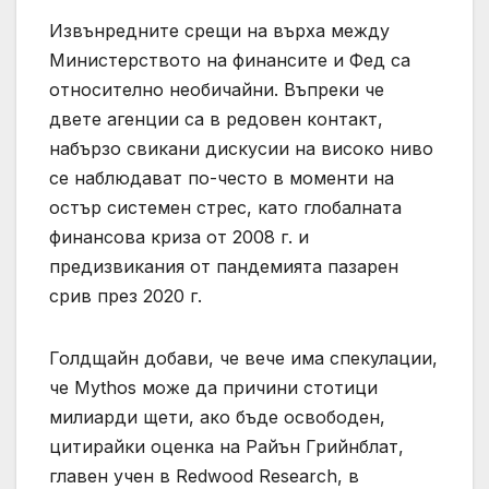
Извънредните срещи на върха между
Министерството на финансите и Фед са
относително необичайни. Въпреки че
двете агенции са в редовен контакт,
набързо свикани дискусии на високо ниво
се наблюдават по-често в моменти на
остър системен стрес, като глобалната
финансова криза от 2008 г. и
предизвикания от пандемията пазарен
срив през 2020 г.
Голдщайн добави, че вече има спекулации,
че Mythos може да причини стотици
милиарди щети, ако бъде освободен,
цитирайки оценка на Райън Грийнблат,
главен учен в Redwood Research, в