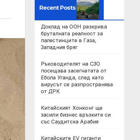
Recent Posts
Доклад на ООН разкрива
бруталната реалност за
палестинците в Газа,
Западния бряг
Ръководителят на СЗО
посещава засегнатата от
Ебола Уганда, след като
вирусът се разпространява
от ДРК
Китайският Хонконг ще
засили бизнес връзките си
със Саудитска Арабия
Китайските EV гиганти