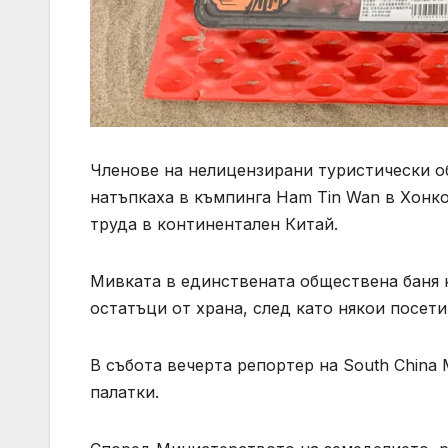
Членове на нелицензирани туристически об
натъпкаха в къмпинга Ham Tin Wan в Хонко
труда в континентален Китай.
Мивката в единствената обществена баня 
остатъци от храна, след като някои посет
В събота вечерта репортер на South China 
палатки.