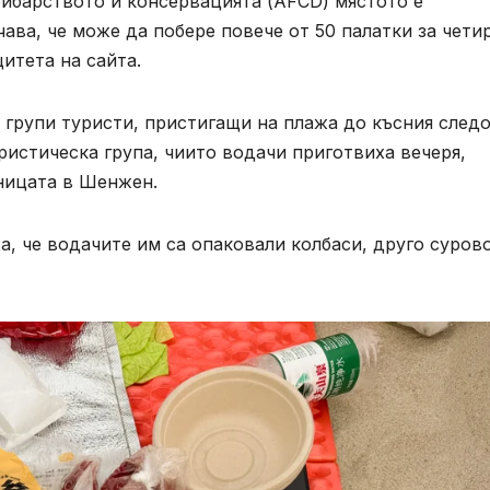
ибарството и консервацията (AFCD) мястото е
чава, че може да побере повече от 50 палатки за чети
итета на сайта.
групи туристи, пристигащи на плажа до късния следо
истическа група, чиито водачи приготвиха вечеря,
аницата в Шенжен.
а, че водачите им са опаковали колбаси, друго суров