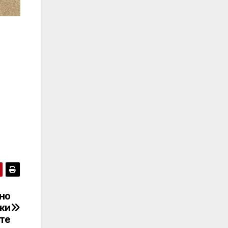
рно
ки
ите