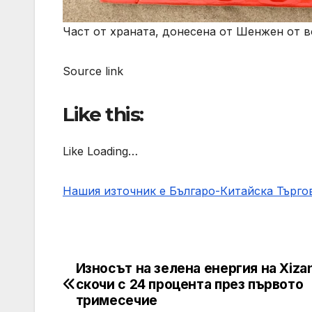
Част от храната, донесена от Шенжен от во
Source link
Like this:
Like Loading…
Нашия източник е Българо-Китайска Търг
Износът на зелена енергия на Xiza
Post
скочи с 24 процента през първото
navigation
тримесечие