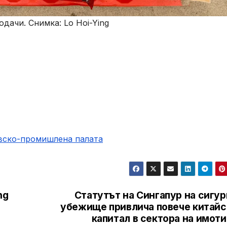
дачи. Снимка: Lo Hoi-Ying
овско-промишлена палaта
ng
Статутът на Сингапур на сигу
убежище привлича повече китайс
капитал в сектора на имот