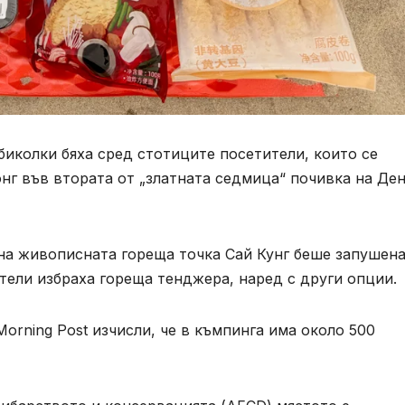
иколки бяха сред стотиците посетители, които се
нг във втората от „златната седмица“ почивка на Ден
на живописната гореща точка Сай Кунг беше запушена
ители избраха гореща тенджера, наред с други опции.
Morning Post изчисли, че в къмпинга има около 500