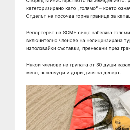
Според Министерството на земеделието, р
категоризирано като „голямо“ – което озна
Отделът не посочва горна граница за капац
Репортерът на SCMP също забеляза големи 
включително членове на нелицензирана тур
използвайки съставки, пренесени през гр
Някои членове на групата от 30 души казах
месо, зеленчуци и дори диня за десерт.