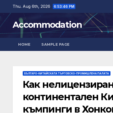
Skip
Thu. Aug 6th, 2026
6:53:48 PM
to
content
Accommodation
HOME
SAMPLE PAGE
БЪЛГАРО-КИТАЙСКАТА ТЪРГОВСКО-ПРОМИШЛЕНА ПАЛАТА
Как нелицензиран
континентален Ки
къмпинги в Хонко