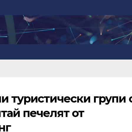
и туристически групи 
тай печелят от
нг