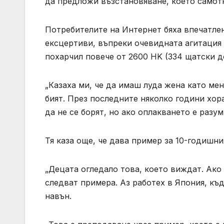
да предложи възстановяване, което самотна
Потребителите на Интернет бяха впечатле
ексцертиви, въпреки очевидната агитация
похарчил повече от 2600 HK (334 щатски до
„Казаха ми, че да имаш луда жена като мен
бият. През последните няколко години хора
да не се борят, но ако оплакването е разум
Тя каза още, че дава пример за 10-годишни
„Децата огледало това, което виждат. Ако
следват примера. Аз работех в Япония, къд
навън.