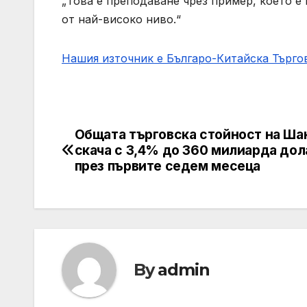
„Това е преподаване чрез пример, което 
от най-високо ниво.“
Нашия източник е Българо-Китайска Търг
Общата търговска стойност на Ша
Post
скача с 3,4% до 360 милиарда дол
navigation
през първите седем месеца
By
admin