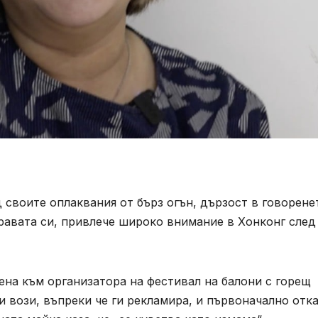
 своите оплаквания от бърз огън, дързост в говорене
равата си, привлече широко внимание в Хонконг след
на към организатора на фестивал на балони с горещ
и вози, въпреки че ги рекламира, и първоначално отк