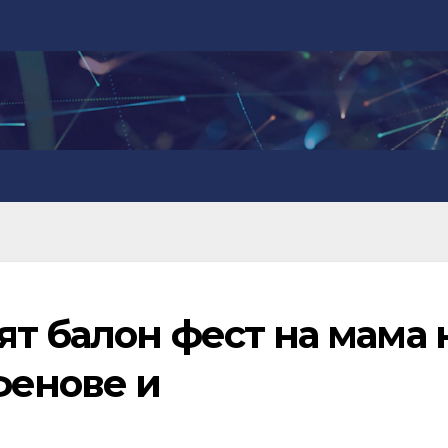
т балон фест на мама 
фенове и