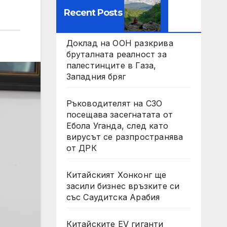
Recent Posts
Доклад на ООН разкрива
бруталната реалност за
палестинците в Газа,
Западния бряг
Ръководителят на СЗО
посещава засегнатата от
Ебола Уганда, след като
вирусът се разпространява
от ДРК
Китайският Хонконг ще
засили бизнес връзките си
със Саудитска Арабия
Китайските EV гиганти