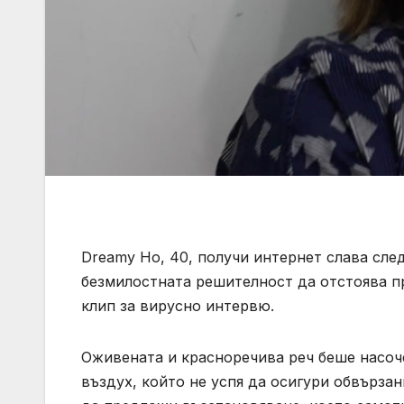
Dreamy Ho, 40, получи интернет слава след
безмилостната решителност да отстоява п
клип за вирусно интервю.
Оживената и красноречива реч беше насоче
въздух, който не успя да осигури обвързан