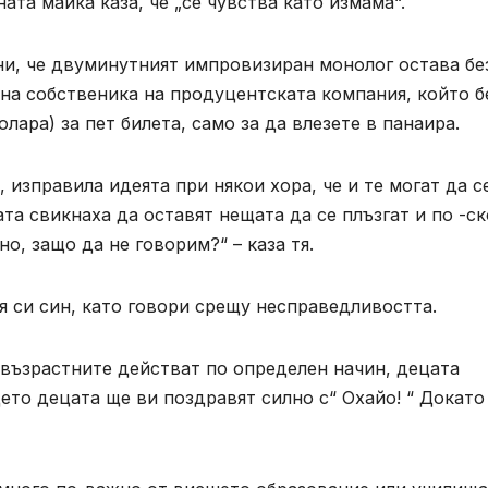
та майка каза, че „се чувства като измама“.
ни, че двуминутният импровизиран монолог остава бе
 на собственика на продуцентската компания, който 
лара) за пет билета, само за да влезете в панаира.
, изправила идеята при някои хора, че и те могат да с
та свикнаха да оставят нещата да се плъзгат и по -с
но, защо да не говорим?“ – каза тя.
я си син, като говори срещу несправедливостта.
 възрастните действат по определен начин, децата
ето децата ще ви поздравят силно с“ Охайо! “ Докато