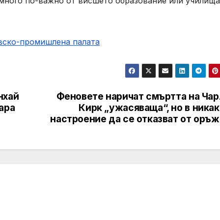
е много по-важно от висшето образование или училищ
овско-промишлена палaта
нхай
Феновете наричат ​​смъртта на Ча
ара
Кирк „ужасяваща“, но в ника
настроение да се отказват от оръж