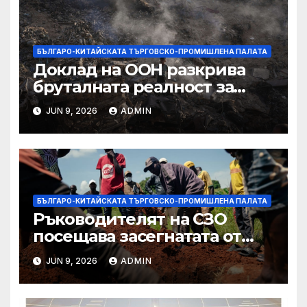
БЪЛГАРО-КИТАЙСКАТА ТЪРГОВСКО-ПРОМИШЛЕНА ПАЛАТА
Доклад на ООН разкрива
бруталната реалност за
палестинците в Газа,
JUN 9, 2026
ADMIN
Западния бряг
БЪЛГАРО-КИТАЙСКАТА ТЪРГОВСКО-ПРОМИШЛЕНА ПАЛАТА
Ръководителят на СЗО
посещава засегнатата от
Ебола Уганда, след като
JUN 9, 2026
ADMIN
вирусът се разпространява
от ДРК