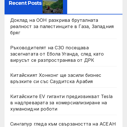
Recent Posts
Доклад на ООН разкрива бруталната
реалност за палестинците в Газа, Западния
бряг
Ръководителят на СЗО посещава
засегнатата от Ебола Уганда, след като
вирусът се разпространява от ДРК
Китайският Хонконг ще засили бизнес
връзките си със Саудитска Арабия
Китайските EV гиганти предизвикват Tesla
в надпреварата за комерсиализиране на
хуманоидни роботи
Сингапур гледа към свързаността на АСЕАН