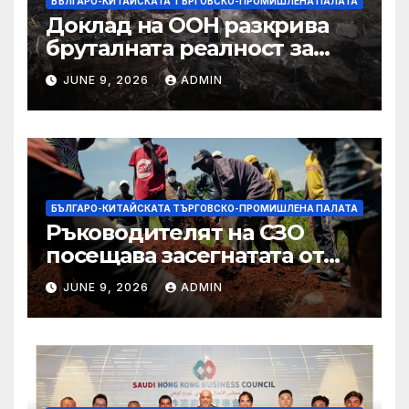
БЪЛГАРО-КИТАЙСКАТА ТЪРГОВСКО-ПРОМИШЛЕНА ПАЛАТА
Доклад на ООН разкрива
бруталната реалност за
палестинците в Газа,
JUNE 9, 2026
ADMIN
Западния бряг
БЪЛГАРО-КИТАЙСКАТА ТЪРГОВСКО-ПРОМИШЛЕНА ПАЛАТА
Ръководителят на СЗО
посещава засегнатата от
Ебола Уганда, след като
JUNE 9, 2026
ADMIN
вирусът се разпространява
от ДРК