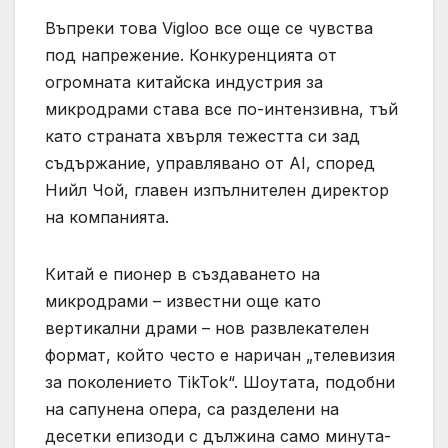
Въпреки това Vigloo все още се чувства
под напрежение. Конкуренцията от
огромната китайска индустрия за
микродрами става все по-интензивна, тъй
като страната хвърля тежестта си зад
съдържание, управлявано от AI, според
Нийл Чой, главен изпълнителен директор
на компанията.
Китай е пионер в създаването на
микродрами – известни още като
вертикални драми – нов развлекателен
формат, който често е наричан „телевизия
за поколението TikTok“. Шоутата, подобни
на сапунена опера, са разделени на
десетки епизоди с дължина само минута-