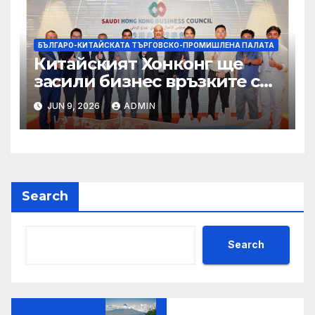
БЪЛГАРО-КИТАЙСКАТА ТЪРГОВСКО-ПРОМИШЛЕНА ПАЛАТА
Китайският Хонконг ще
засили бизнес връзките си
със Саудитска Арабия
JUN 9, 2026
ADMIN
Search
Search