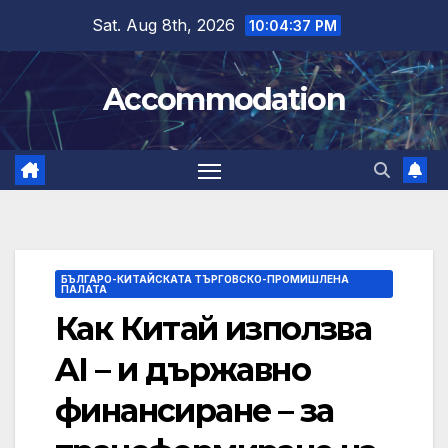
Skip
Sat. Aug 8th, 2026
10:04:37 PM
to
content
Accommodation
БЪЛГАРО-КИТАЙСКАТА ТЪРГОВСКО-ПРОМИШЛЕНА
ПАЛАТА
Как Китай използва
AI – и държавно
финансиране – за