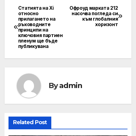
Статията на Xi
Офроуд марката 212
Post
относно
насочва погледа си
прилагането на
към глобалния
navigation
ръководните
хоризонт
принципи на
ключовия партиен
пленум ще бъде
публикувана
By
admin
Related Post