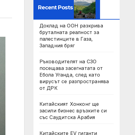
Recent Posts
Доклад на ООН разкрива
бруталната реалност за
палестинците в Газа,
Западния бряг
Ръководителят на СЗО
посещава засегнатата от
Ебола Уганда, след като
вирусът се разпространява
от ДРК
Китайският Хонконг ще
засили бизнес връзките си
със Саудитска Арабия
Китайските EV гиганти