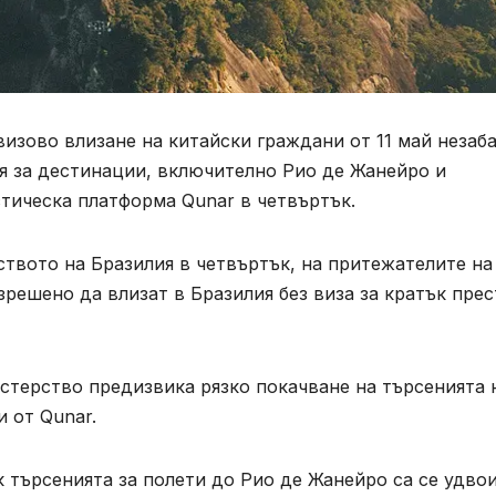
изово влизане на китайски граждани от 11 май незаб
ия за дестинации, включително Рио де Жанейро и
тическа платформа Qunar в четвъртък.
ството на Бразилия в четвъртък, на притежателите на
решено да влизат в Бразилия без виза за кратък пре
терство предизвика рязко покачване на търсенията 
 от Qunar.
к търсенията за полети до Рио де Жанейро са се удво