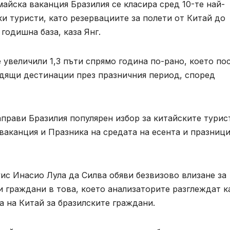
йска ваканция Бразилия се класира сред 10-те най-
и туристи, като резервациите за полети от Китай до
годишна база, каза Янг.
 увеличили 1,3 пъти спрямо година по-рано, което по
одящи дестинации през празничния период, според
направи Бразилия популярен избор за китайските турис
ваканция и Празника на средата на есента и празниц
уис Инасио Лула да Силва обяви безвизово влизане за
 граждани в това, което анализаторите разглеждат к
 на Китай за бразилските граждани.