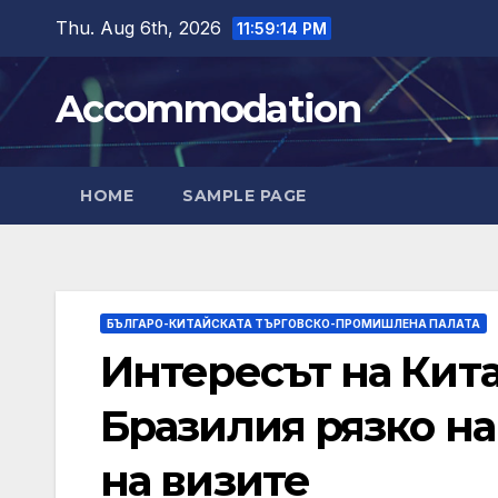
Skip
Thu. Aug 6th, 2026
11:59:15 PM
to
content
Accommodation
HOME
SAMPLE PAGE
БЪЛГАРО-КИТАЙСКАТА ТЪРГОВСКО-ПРОМИШЛЕНА ПАЛАТА
Интересът на Кита
Бразилия рязко на
на визите