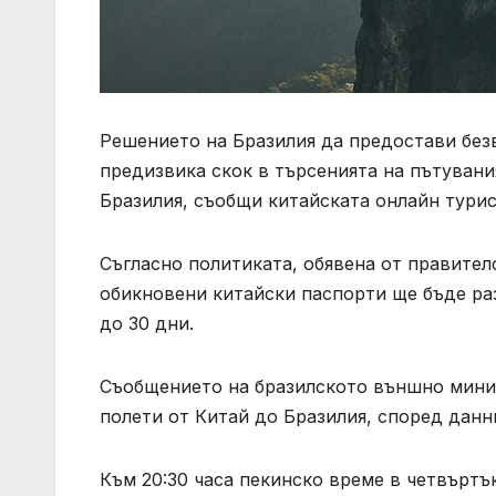
Решението на Бразилия да предостави безв
предизвика скок в търсенията на пътуван
Бразилия, съобщи китайската онлайн турис
Съгласно политиката, обявена от правител
обикновени китайски паспорти ще бъде раз
до 30 дни.
Съобщението на бразилското външно минис
полети от Китай до Бразилия, според данни
Към 20:30 часа пекинско време в четвъртъ