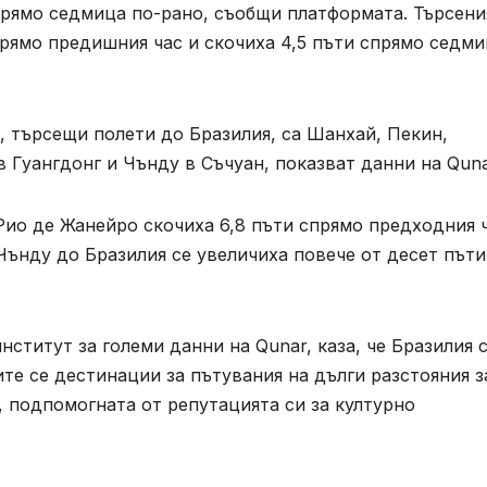
прямо седмица по-рано, съобщи платформата. Търсени
прямо предишния час и скочиха 4,5 пъти спрямо седм
, търсещи полети до Бразилия, са Шанхай, Пекин,
Гуангдонг и Чънду в Съчуан, показват данни на Quna
ио де Жанейро скочиха 6,8 пъти спрямо предходния ч
Чънду до Бразилия се увеличиха повече от десет пъти
нститут за големи данни на Qunar, каза, че Бразилия с
те се дестинации за пътувания на дълги разстояния з
 подпомогната от репутацията си за културно