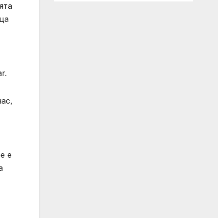
ята
ица
r.
ас,
е е
а