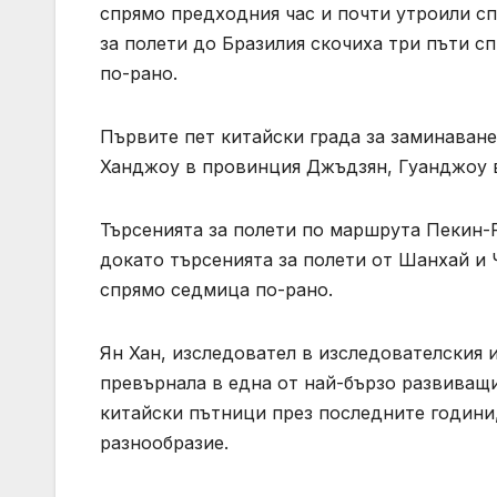
спрямо предходния час и почти утроили с
за полети до Бразилия скочиха три пъти с
по-рано.
Първите пет китайски града за заминаване
Ханджоу в провинция Джъдзян, Гуанджоу в 
Търсенията за полети по маршрута Пекин-Р
докато търсенията за полети от Шанхай и 
спрямо седмица по-рано.
Ян Хан, изследовател в изследователския и
превърнала в една от най-бързо развиващи
китайски пътници през последните години,
разнообразие.