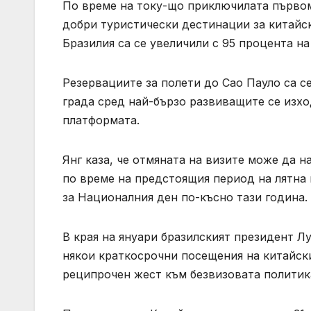
По време на току-що приключилата първома
добри туристически дестинации за китайск
Бразилия са се увеличили с 95 процента на 
Резервациите за полети до Сао Пауло са се
града сред най-бързо развиващите се изх
платформата.
Янг каза, че отмяната на визите може да 
по време на предстоящия период на лятна 
за Националния ден по-късно тази година.
В края на януари бразилският президент Л
някои краткосрочни посещения на китайски
реципрочен жест към безвизовата политика