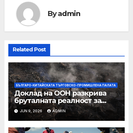
By
admin
Related Post
БЪЛГАРО-КИТАЙСКАТА ТЪРГОВСКО-ПРОМИШЛЕНА ПАЛАТА
Доклад на ООН разкрива
бруталната реалност за
палестинците в Газа,
JUN 9, 2026
ADMIN
Западния бряг