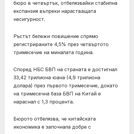
бюро в четвъртък, отбелязвайки стабилна
експанзия въпреки нарастващата
несигурност.
Ръстът бележи повишение спрямо
регистрираните 4,5% през четвъртото
тримесечие на миналата година.
Според НБС БВП на страната е достигнал
33,42 трилиона юана (4,9 трилиона
долара) през първото тримесечие, докато
на тримесечна база БВП на Китай е
нараснал с 1,3 процента.
Бюрото отбелязва, че китайската
икономика е започнала добре с