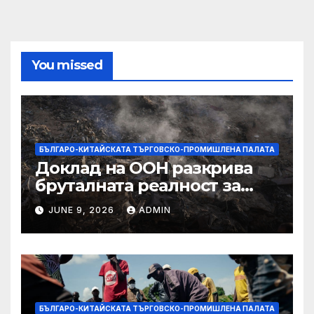
You missed
БЪЛГАРО-КИТАЙСКАТА ТЪРГОВСКО-ПРОМИШЛЕНА ПАЛАТА
Доклад на ООН разкрива
бруталната реалност за
палестинците в Газа,
JUNE 9, 2026
ADMIN
Западния бряг
БЪЛГАРО-КИТАЙСКАТА ТЪРГОВСКО-ПРОМИШЛЕНА ПАЛАТА