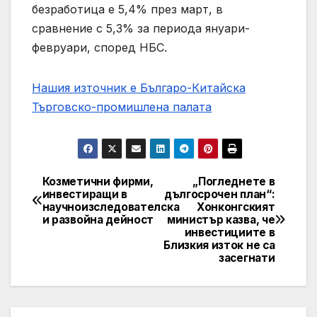
безработица е 5,4% през март, в
сравнение с 5,3% за периода януари-
февруари, според НБС.
Нашия източник е Българо-Китайска
Търговско-промишлена палaта
Козметични фирми,
„Погледнете в
Post
инвестиращи в
дългосрочен план“:
научноизследователска
Хонконгският
navigation
и развойна дейност
министър казва, че
инвестициите в
Близкия изток не са
засегнати