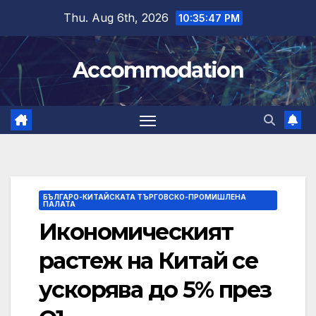
Skip
Thu. Aug 6th, 2026
10:35:48 PM
to
content
Accommodation
БЪЛГАРО-КИТАЙСКАТА ТЪРГОВСКО-ПРОМИШЛЕНА
ПАЛАТА
Икономическият
растеж на Китай се
ускорява до 5% през