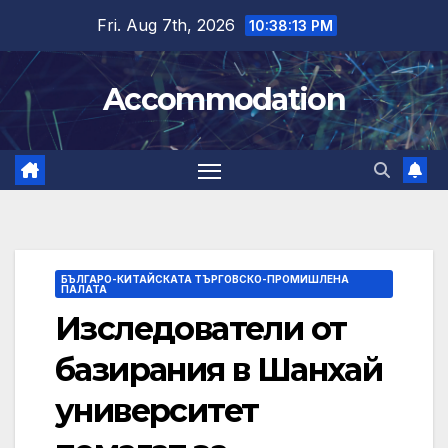
Skip
Fri. Aug 7th, 2026
10:38:14 PM
to
content
Accommodation
БЪЛГАРО-КИТАЙСКАТА ТЪРГОВСКО-ПРОМИШЛЕНА
ПАЛАТА
Изследователи от
базирания в Шанхай
университет