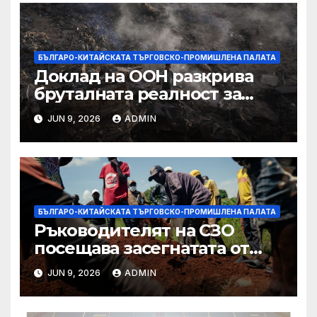
БЪЛГАРО-КИТАЙСКАТА ТЪРГОВСКО-ПРОМИШЛЕНА ПАЛАТА
Доклад на ООН разкрива
бруталната реалност за
палестинците в Газа,
JUN 9, 2026
ADMIN
Западния бряг
БЪЛГАРО-КИТАЙСКАТА ТЪРГОВСКО-ПРОМИШЛЕНА ПАЛАТА
Ръководителят на СЗО
посещава засегнатата от
Ебола Уганда, след като
JUN 9, 2026
ADMIN
вирусът се разпространява
от ДРК