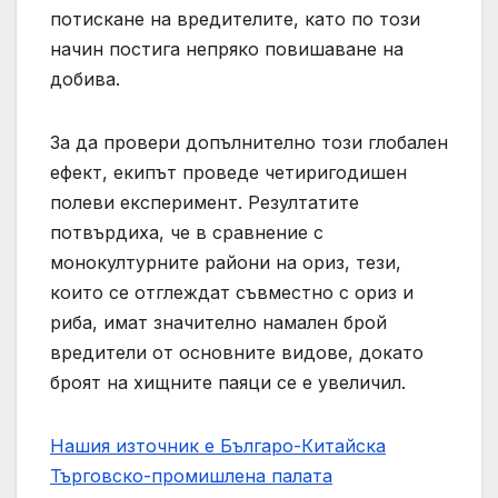
потискане на вредителите, като по този
начин постига непряко повишаване на
добива.
За да провери допълнително този глобален
ефект, екипът проведе четиригодишен
полеви експеримент. Резултатите
потвърдиха, че в сравнение с
монокултурните райони на ориз, тези,
които се отглеждат съвместно с ориз и
риба, имат значително намален брой
вредители от основните видове, докато
броят на хищните паяци се е увеличил.
Нашия източник е Българо-Китайска
Търговско-промишлена палaта