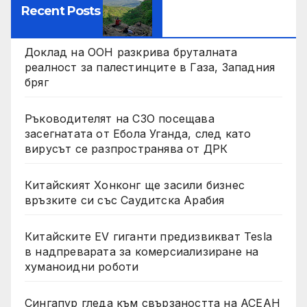
Recent Posts
Доклад на ООН разкрива бруталната
реалност за палестинците в Газа, Западния
бряг
Ръководителят на СЗО посещава
засегнатата от Ебола Уганда, след като
вирусът се разпространява от ДРК
Китайският Хонконг ще засили бизнес
връзките си със Саудитска Арабия
Китайските EV гиганти предизвикват Tesla
в надпреварата за комерсиализиране на
хуманоидни роботи
Сингапур гледа към свързаността на АСЕАН