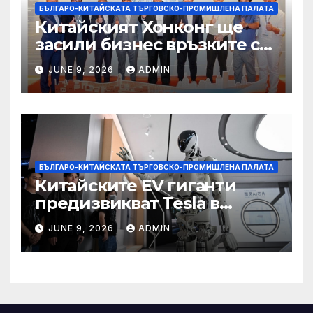
БЪЛГАРО-КИТАЙСКАТА ТЪРГОВСКО-ПРОМИШЛЕНА ПАЛАТА
Китайският Хонконг ще
засили бизнес връзките си
със Саудитска Арабия
JUNE 9, 2026
ADMIN
БЪЛГАРО-КИТАЙСКАТА ТЪРГОВСКО-ПРОМИШЛЕНА ПАЛАТА
Китайските EV гиганти
предизвикват Tesla в
надпреварата за
JUNE 9, 2026
ADMIN
комерсиализиране на
хуманоидни роботи