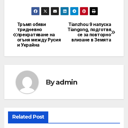
Тръмп обяви
Tianzhou 9 напуска
Post
тридневно
Tiangong, подготвя
прекратяване на
се за повторно
navigation
огъня между Русия
влизане в Земята
и Украйна
By
admin
Related Post