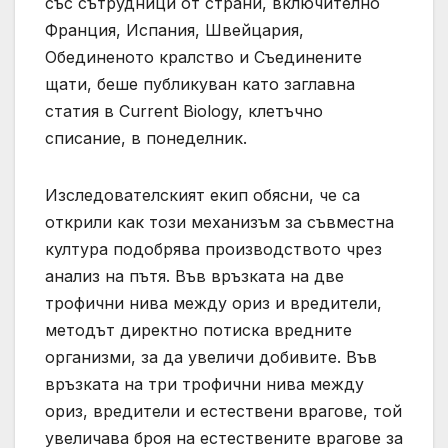
със сътрудници от страни, включително
Франция, Испания, Швейцария,
Обединеното кралство и Съединените
щати, беше публикуван като заглавна
статия в Current Biology, клетъчно
списание, в понеделник.
Изследователският екип обясни, че са
открили как този механизъм за съвместна
култура подобрява производството чрез
анализ на пътя. Във връзката на две
трофични нива между ориз и вредители,
методът директно потиска вредните
организми, за да увеличи добивите. Във
връзката на три трофични нива между
ориз, вредители и естествени врагове, той
увеличава броя на естествените врагове за