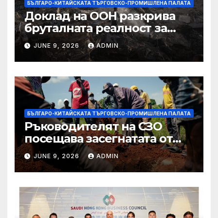
БЪЛГАРО-КИТАЙСКАТА ТЪРГОВСКО-ПРОМИШЛЕНА ПАЛАТА
Доклад на ООН разкрива
бруталната реалност за
палестинците в Газа,
JUNE 9, 2026
ADMIN
Западния бряг
БЪЛГАРО-КИТАЙСКАТА ТЪРГОВСКО-ПРОМИШЛЕНА ПАЛАТА
Ръководителят на СЗО
посещава засегнатата от
Ебола Уганда, след като
JUNE 9, 2026
ADMIN
вирусът се разпространява
от ДРК